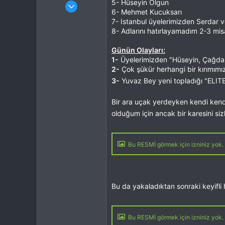
Katılım
4 Eki 2012
5- Hüseyin Olgun
6- Mehmet Kucuksarı
Mesajlar
37,342
7- Istanbul üyelerimizden Serdar 
Tepkime puanı
44,114
8- Adlarını hatırlayamadım 2-3 mis
Yaş
53
Konum
Kocaeli
Günün Olayları:
İlgi Alanı
Heli
1-
Üyelerimizden "Hüseyin, Çağdaş,
2-
Çok şükür herhangi bir kırımımı
3-
Yuvaz Bey yeni topladığı "ELIT
Bir ara uçak yerdeyken kendi kend
olduğum için ancak bir karesini siz
Bu RESMİ görmek için izniniz yok. 
Bu da yakaladıktan sonraki keyifli
Bu RESMİ görmek için izniniz yok. 