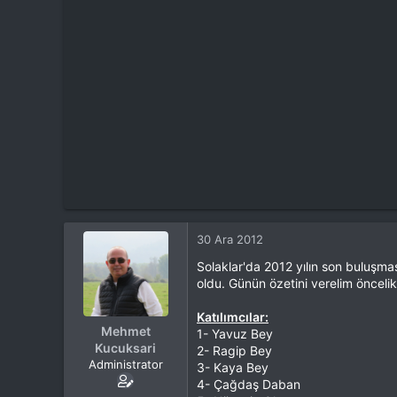
t
i
a
h
n
i
30 Ara 2012
Solaklar'da 2012 yılın son buluşma
oldu. Günün özetini verelim öncelik
Katılımcılar:
Mehmet
1- Yavuz Bey
Kucuksari
2- Ragip Bey
Administrator
3- Kaya Bey
4- Çağdaş Daban