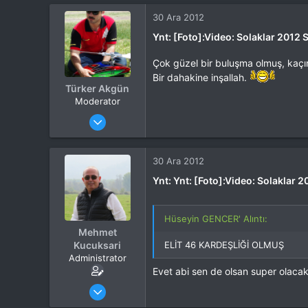
Tepkime puanı
308
Yaş
55
30 Ara 2012
Konum
izmir
Ynt: [Foto]:Video: Solaklar 2012 
Çok güzel bir buluşma olmuş, kaçır
Bir dahakine inşallah.
Türker Akgün
Moderator
Katılım
4 Eki 2012
Mesajlar
13,876
Tepkime puanı
15,560
Yaş
46
30 Ara 2012
Konum
Kocaeli
Ynt: Ynt: [Foto]:Video: Solaklar 
İlgi Alanı
Heli
Hüseyin GENCER' Alıntı:
Mehmet
Kucuksari
ELİT 46 KARDEŞLİĞİ OLMUŞ
Administrator
Evet abi sen de olsan super olacak
Katılım
4 Eki 2012
Mesajlar
37,342