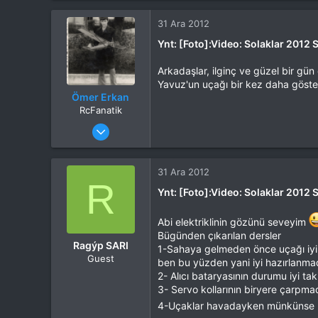
Tepkime puanı
44,114
Yaş
53
31 Ara 2012
Konum
Kocaeli
Ynt: [Foto]:Video: Solaklar 2012 
İlgi Alanı
Heli
Arkadaşlar, ilginç ve güzel bir gü
Yavuz'un uçağı bir kez daha göste
Ömer Erkan
RcFanatik
Katılım
4 Eki 2012
Mesajlar
3,603
Tepkime puanı
6,218
Yaş
68
31 Ara 2012
R
Konum
Başiskele - Kocaeli
Ynt: [Foto]:Video: Solaklar 2012 
İlgi Alanı
Uçak
Abi elektriklinin gözünü seveyim
Bügünden çıkarılan dersler
Ragýp SARI
1-Sahaya gelmeden önce uçağı iyi t
Guest
ben bu yüzden yani iyi hazırlanmad
2- Alıcı bataryasının durumu iyi tak
3- Servo kollarının biryere çarpma
4-Uçaklar havadayken münkünse bi