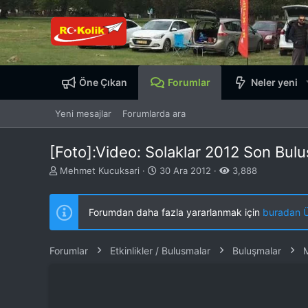
Öne Çıkan
Forumlar
Neler yeni
Yeni mesajlar
Forumlarda ara
[Foto]:Video: Solaklar 2012 Son Bulu
K
B
Mehmet Kucuksari
30 Ara 2012
3,888
o
a
n
ş
b
l
Forumdan daha fazla yararlanmak için
buradan ÜY
u
a
y
n
u
g
Forumlar
Etkinlikler / Bulusmalar
Buluşmalar
b
ı
a
ç
ş
t
l
a
a
r