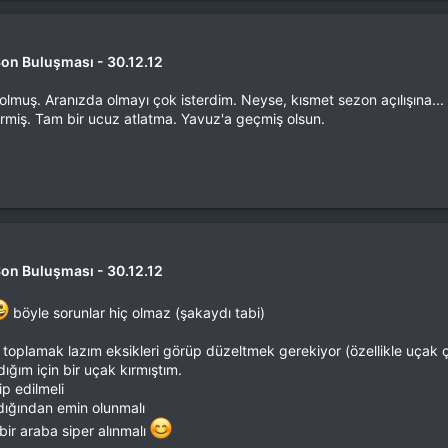
Son Buluşması - 30.12.12
n olmuş. Aranızda olmayı çok isterdim. Neyse, kısmet sezon açılışına.
rmiş. Tam bir ucuz atlatma. Yavuz'a geçmiş olsun.
Son Buluşması - 30.12.12
böyle sorunlar hiç olmaz (şakaydı tabi)
oplamak lazım eksikleri görüp düzeltmek gerekiyor (özellikle uçak çi
ığım için bir uçak kırmıştım.
ip edilmeli
dığından emin olunmalı
r araba siper alınmalı