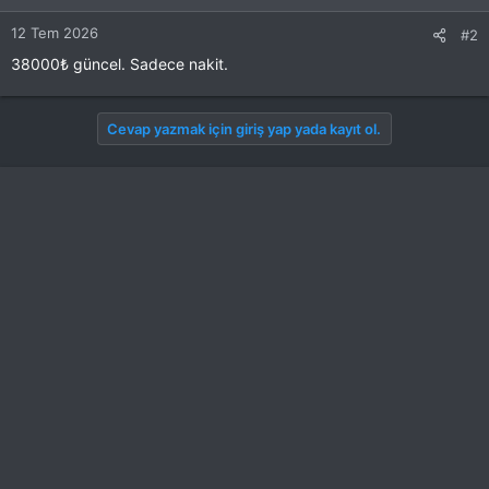
r
12 Tem 2026
#2
:
38000₺ güncel. Sadece nakit.
Cevap yazmak için giriş yap yada kayıt ol.