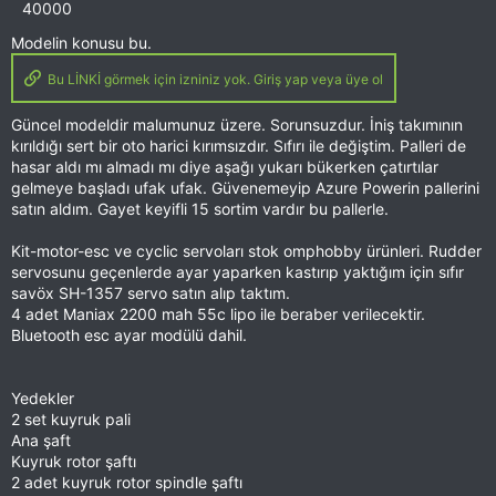
40000
Modelin konusu bu.
Bu LİNKİ görmek için izniniz yok. Giriş yap veya üye ol
Güncel modeldir malumunuz üzere. Sorunsuzdur. İniş takımının
kırıldığı sert bir oto harici kırımsızdır. Sıfırı ile değiştim. Palleri de
hasar aldı mı almadı mı diye aşağı yukarı bükerken çatırtılar
gelmeye başladı ufak ufak. Güvenemeyip Azure Powerin pallerini
satın aldım. Gayet keyifli 15 sortim vardır bu pallerle.
Kit-motor-esc ve cyclic servoları stok omphobby ürünleri. Rudder
servosunu geçenlerde ayar yaparken kastırıp yaktığım için sıfır
savöx SH-1357 servo satın alıp taktım.
4 adet Maniax 2200 mah 55c lipo ile beraber verilecektir.
Bluetooth esc ayar modülü dahil.
Yedekler
2 set kuyruk pali
Ana şaft
Kuyruk rotor şaftı
2 adet kuyruk rotor spindle şaftı