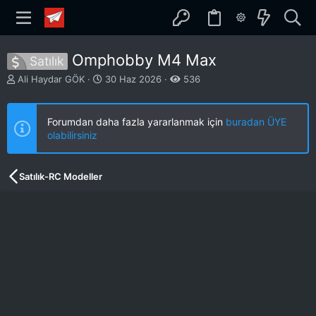
Omphobby M4 Max
Satılık
K
B
Ali Haydar GÖK
30 Haz 2026
536
o
a
n
ş
b
l
Forumdan daha fazla yararlanmak için
buradan ÜYE
u
a
olabilirsiniz
y
n
u
g
b
ı
Satılık-RC Modeller
a
ç
ş
t
l
a
a
r
t
i
a
h
n
i