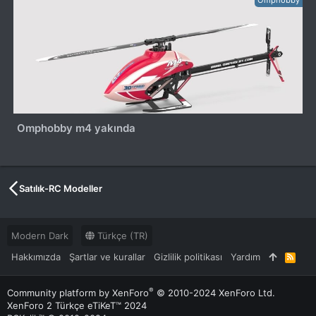
Omphobby m4 yakında
Satılık-RC Modeller
Modern Dark
Türkçe (TR)
Hakkımızda
Şartlar ve kurallar
Gizlilik politikası
Yardım
R
S
S
®
Community platform by XenForo
© 2010-2024 XenForo Ltd.
XenForo 2 Türkçe eTiKeT™ 2024