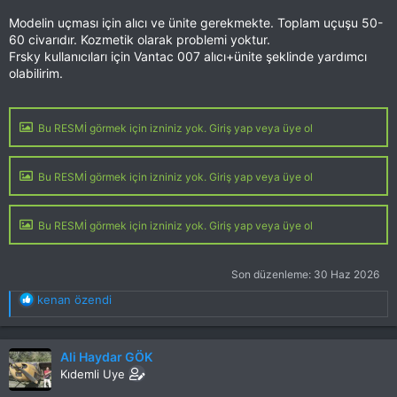
Modelin uçması için alıcı ve ünite gerekmekte. Toplam uçuşu 50-
60 civarıdır. Kozmetik olarak problemi yoktur.
Frsky kullanıcıları için Vantac 007 alıcı+ünite şeklinde yardımcı
olabilirim.
Bu RESMİ görmek için izniniz yok. Giriş yap veya üye ol
Bu RESMİ görmek için izniniz yok. Giriş yap veya üye ol
Bu RESMİ görmek için izniniz yok. Giriş yap veya üye ol
Son düzenleme:
30 Haz 2026
T
kenan özendi
e
p
k
Ali Haydar GÖK
i
Kıdemli Uye
l
e