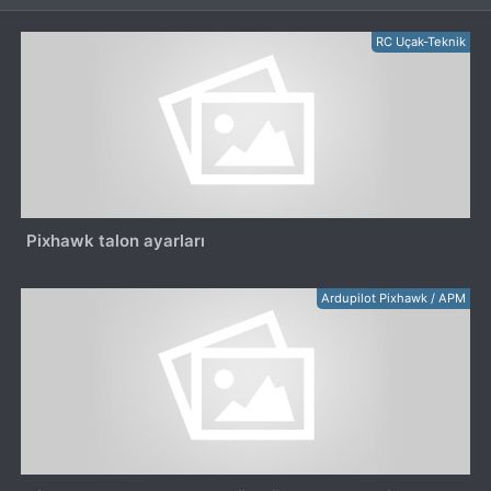
RC Uçak-Teknik
Pixhawk talon ayarları
Ardupilot Pixhawk / APM