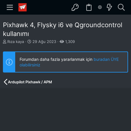
Pixhawk 4, Flysky i6 ve Qgroundcontrol
kullanımı
K
B
Rıza kaya
29 Ağu 2023
1,309
o
a
n
ş
b
l
Forumdan daha fazla yararlanmak için
buradan ÜYE
u
a
olabilirsiniz
y
n
u
g
b
ı
Ardupilot Pixhawk / APM
a
ç
ş
t
l
a
a
r
t
i
a
h
n
i