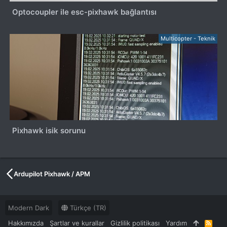
Optocoupler ile esc-pixhawk bağlantısı
Multicopter - Teknik
Pixhawk isik sorunu
Ardupilot Pixhawk / APM
Modern Dark
Türkçe (TR)
Hakkımızda
Şartlar ve kurallar
Gizlilik politikası
Yardım
R