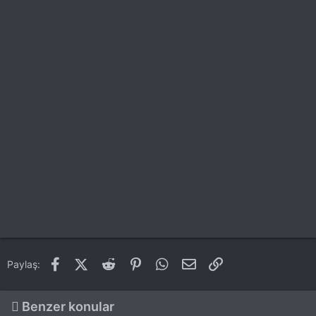
Facebook
X (Twitter)
Reddit
Pinterest
WhatsApp
E-posta
Link
Paylaş:
Benzer konular