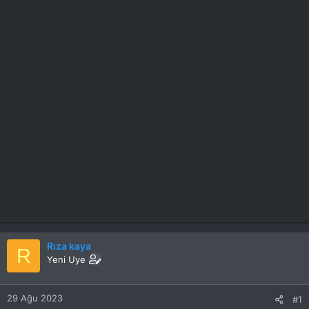
Rıza kaya
R
Yeni Uye
29 Ağu 2023
#1