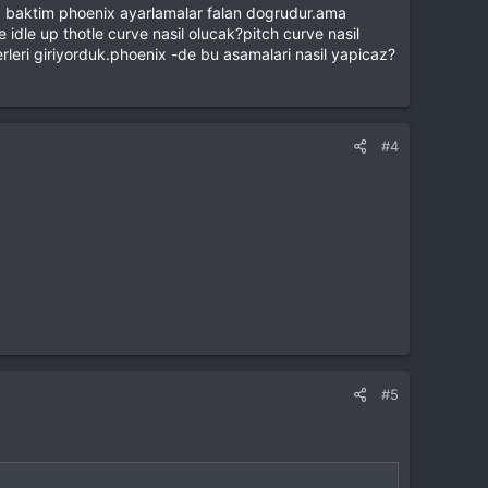
 baktim phoenix ayarlamalar falan dogrudur.ama
dle up thotle curve nasil olucak?pitch curve nasil
leri giriyorduk.phoenix -de bu asamalari nasil yapicaz?
faydalı olur.
#4
#5