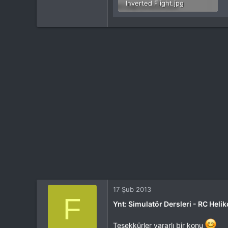
Inverted Flight.jpg
32.7 KB · Görülme: 566
17 Şub 2013
F
Ynt: Simulatör Dersleri - RC Helik
Teşekkürler yararlı bir konu