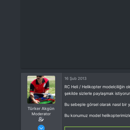
t
i
a
h
n
i
16 Şub 2013
RC Heli / Helikopter modelciliğin o
şekilde sizlerle paylaşmak istiyor
Bu sebeple görsel olarak nasıl bir 
Türker Akgün
Moderator
Bu konumuz model helikopterimiz
Katılım
4 Eki 2012