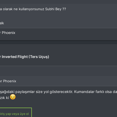
 olarak ne kullanıyorsunuz Subhi Bey ??
alk
r Phoenix
r Inverted Flight (Ters Uçuş)
or Phoenix
şağıdaki paylaşımlar size yol gösterecektir. Kumandalar farklı olsa 
zık ki
iriş yap veya üye ol