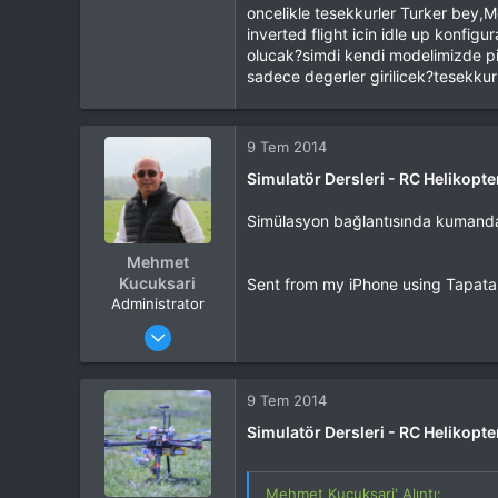
oncelikle tesekkurler Turker bey
inverted flight icin idle up konf
olucak?simdi kendi modelimizde pi
Inverted Flight Tüyolar:
sadece degerler girilicek?tesekkur
-- Ters uçuş çalışırken kuyruk y
9 Tem 2014
Bu LİNKİ görmek için izniniz yok
Simulatör Dersleri - RC Helikopte
[attachimg=1]
Simülasyon bağlantısında kumanda
Mehmet
Kucuksari
Sent from my iPhone using Tapata
Administrator
Katılım
4 Eki 2012
Mesajlar
37,342
Tepkime puanı
44,114
Yaş
53
9 Tem 2014
Konum
Kocaeli
Simulatör Dersleri - RC Helikopte
İlgi Alanı
Heli
Mehmet Kucuksari' Alıntı: