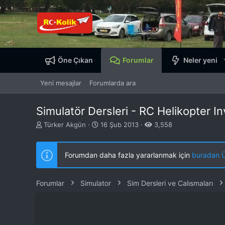
Öne Çıkan
Forumlar
Neler yeni
Yeni mesajlar
Forumlarda ara
Simulatör Dersleri - RC Helikopter In
K
B
Türker Akgün
16 Şub 2013
3,558
o
a
n
ş
b
l
Forumdan daha fazla yararlanmak için
buradan ÜY
u
a
y
n
u
g
Forumlar
Simulator
Sim Dersleri ve Calısmaları
b
ı
a
ç
ş
t
l
a
a
r