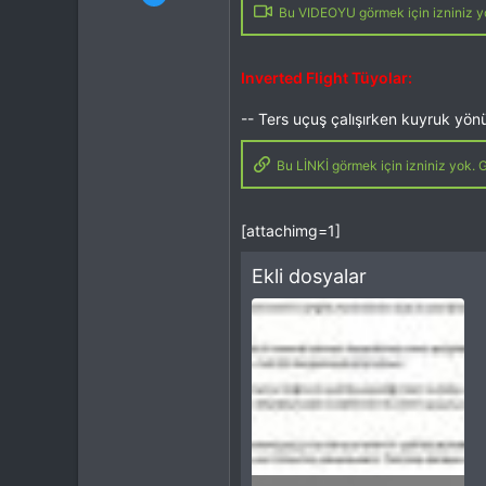
Mesajlar
13,876
Bu VIDEOYU görmek için izniniz yo
Tepkime puanı
15,560
Yaş
46
Konum
Kocaeli
Inverted Flight Tüyolar:
İlgi Alanı
Heli
-- Ters uçuş çalışırken kuyruk yön
Bu LİNKİ görmek için izniniz yok. G
[attachimg=1]
Ekli dosyalar