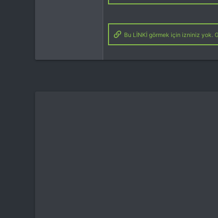
İlgi Alanı
Heli
Bu LİNKİ görmek için izniniz yok. G