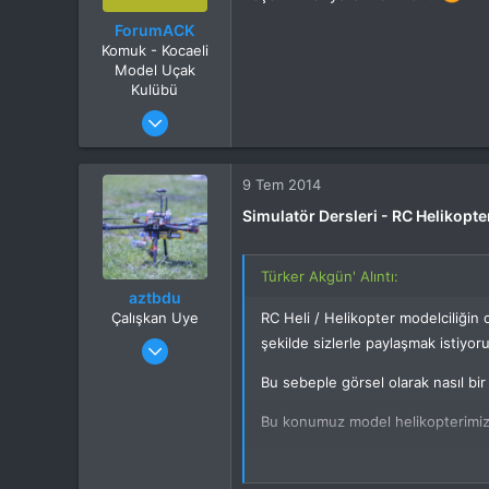
ForumACK
Komuk - Kocaeli
Model Uçak
Kulübü
Katılım
26 Ocak 2013
Mesajlar
22
Tepkime puanı
0
9 Tem 2014
Simulatör Dersleri - RC Helikopte
Türker Akgün' Alıntı:
aztbdu
Çalışkan Uye
RC Heli / Helikopter modelciliğin 
Katılım
22 Şub 2014
şekilde sizlerle paylaşmak istiyo
Mesajlar
305
Bu sebeple görsel olarak nasıl bir 
Tepkime puanı
0
Yaş
36
Bu konumuz model helikopterimi
Bu VIDEOYU görmek için izniniz