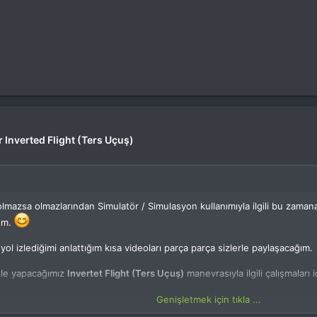
r Inverted Flight (Ters Uçuş)
olmazsa olmazlarından Simulatör / Simulasyon kullanımıyla ilgili bu zamana
rum.
yol izlediğimi anlattığım kısa videoları parça parça sizlerle paylaşacağım.
zle yapacağımız
Invertet Flight (Ters Uçuş)
manevrasıyla ilgili çalışmaları 
Genişletmek için tıkla ...
 yok. Giriş yap veya üye ol