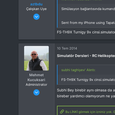
aztbdu
Çalışkan Uye
Simülasyon bağlantısında kumanda
Katılım
22 Şub 2014
Mesajlar
305
Sent from my iPhone using Tapat
Tepkime puanı
0
Yaş
36
FS-TH9X Turnigy 9x cinsi.simulato
10 Tem 2014
Simulatör Dersleri - RC Helikopte
subhi taghiyev' Alıntı:
Mehmet
Kucuksari
FS-TH9X Turnigy 9x cinsi.simulat
Administrator
Katılım
4 Eki 2012
Subhi Bey birebir aynı olmasa da a
Mesajlar
37,342
bireber yardımcı olamıyorum ne ya
Tepkime puanı
44,114
Yaş
53
Bu LİNKİ görmek için izniniz yok. G
Konum
Kocaeli