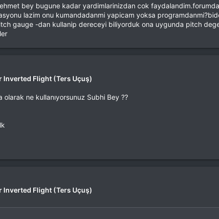
,Mehmet bey bugune kadar yardimlarinizdan cok faydalandim.forumda
igurasyonu lazim onu kumandadanmi yapicam yoksa programdanmi?bide i
tch gauge -dan kullanip dereceyi biliyorduk ona uygunda pitch deger
ler
önünde zorluk çekmemek için " Kuyruk yönü tüyosu " videosunu izlemeniz 
. Giriş yap veya üye ol
r Inverted Flight (Ters Uçuş)
 olarak ne kullanıyorsunuz Subhi Bey ??
lk
r Inverted Flight (Ters Uçuş)