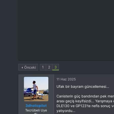
t
i
a
h
n
i
1
2
3
Önceki
11 Haz 2025
Ufak bir bayram güncellemesi...
Canisterin güç bandından pek memnu
arası geçiş keyifsizdi... Yarışmay
3dholicpilot
DLE130 ve GP123'te nefis sonuç ve
Tecrübeli Uye
yatıyordu...