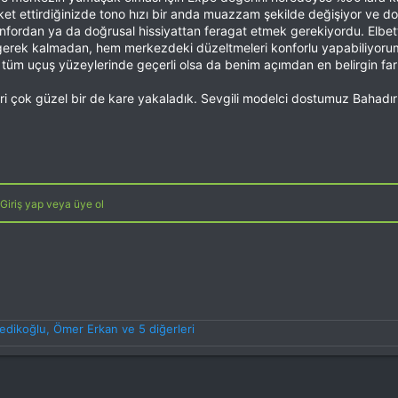
ket ettirdiğinizde tono hızı bir anda muazzam şekilde değişiyor ve d
fordan ya da doğrusal hissiyattan feragat etmek gerekiyordu. Elbet
gerek kalmadan, hem merkezdeki düzeltmeleri konforlu yapabiliyorum 
m tüm uçuş yüzeylerinde geçerli olsa da benim açımdan en belirgin f
ri çok güzel bir de kare yakaladık. Sevgili modelci dostumuz Bahadır B
Giriş yap veya üye ol
edikoğlu
,
Ömer Erkan
ve 5 diğerleri