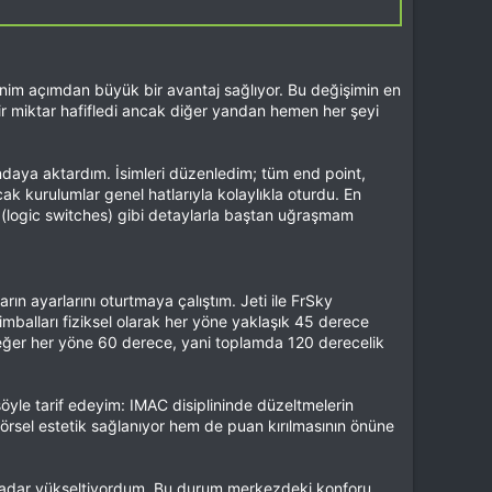
enim açımdan büyük bir avantaj sağlıyor. Bu değişimin en
ir miktar hafifledi ancak diğer yandan hemen her şeyi
ndaya aktardım. İsimleri düzenledim; tüm end point,
ncak kurulumlar genel hatlarıyla kolaylıkla oturdu. En
lar (logic switches) gibi detaylarla baştan uğraşmam
ın ayarlarını oturtmaya çalıştım. Jeti ile FrSky
mbalları fiziksel olarak her yöne yaklaşık 45 derece
 değer her yöne 60 derece, yani toplamda 120 derecelik
öyle tarif edeyim: IMAC disiplininde düzeltmelerin
sel estetik sağlanıyor hem de puan kırılmasının önüne
 kadar yükseltiyordum. Bu durum merkezdeki konforu