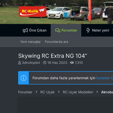
Öne Çıkan
Forumlar
Neler yeni
Yeni mesajlar
Forumlarda ara
Skywing RC Extra NG 104”
K
B
3dholicpilot
18 Haz 2023
7,310
o
a
n
ş
b
l
Forumdan daha fazla yararlanmak için
buradan ÜY
u
a
y
n
u
g
Forumlar
RC Uçak
RC Uçak Modelleri
Akroba
b
ı
a
ç
ş
t
l
a
a
r