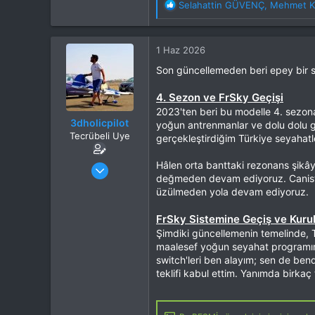
T
Selahattin GÜVENÇ
,
Mehmet K
e
p
k
1 Haz 2026
i
l
Son güncellemeden beri epey bir s
e
r
4. Sezon ve FrSky Geçişi
:
2023'ten beri bu modelle 4. sezona
3dholicpilot
yoğun antrenmanlar ve dolu dolu geç
Tecrübeli Uye
gerçekleştirdiğim Türkiye seyahatl
Katılım
9 Mar 2019
Hâlen orta banttaki rezonans şikâ
değmeden devam ediyoruz. Canisterl
Mesajlar
1,258
üzülmeden yola devam ediyoruz.
Tepkime puanı
2,556
Konum
İstanbul
FrSky Sistemine Geçiş ve Kuru
İlgi Alanı
Uçak
Şimdiki güncellemenin temelinde, T
maalesef yoğun seyahat programım n
switch'leri ben alayım; sen de be
teklifi kabul ettim. Yanımda birkaç