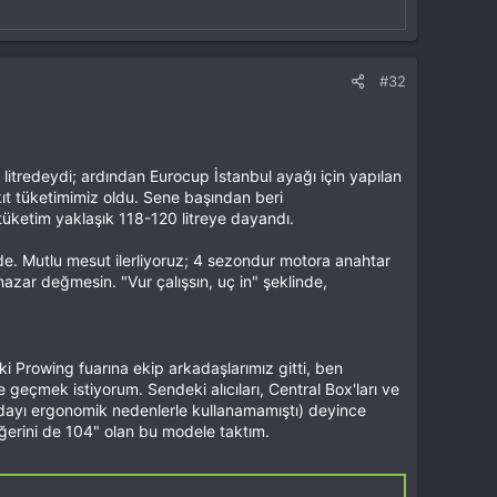
#32
itredeydi; ardından Eurocup İstanbul ayağı için yapılan
akıt tüketimimiz oldu. Sene başından beri
tüketim yaklaşık 118-120 litreye dayandı.
e. Mutlu mesut ilerliyoruz; 4 sezondur motora anahtar
zar değmesin. "Vur çalışsın, uç in" şeklinde,
i Prowing fuarına ekip arkadaşlarımız gitti, ben
eçmek istiyorum. Sendeki alıcıları, Central Box'ları ve
ndayı ergonomik nedenlerle kullanamamıştı) deyince
diğerini de 104" olan bu modele taktım.