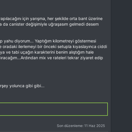
yapılacağını için yarışma, her şekilde orta bant üzerine
unca da canister değişimiyle uğraşasım gelmedi desem
etup yahu diyorum... Yaptığım kilometreyi göstermesi
 oradaki ilerlemeyi bir önceki setupla kıyaslayınca ciddi
a ve tabi uçağın karakterini benim alıştığım hale
ıracağım...Ardından mix ve rateleri tekrar ziyaret edip
şey yolunca gibi gibi...
Son düzenleme:
11 Haz 2025