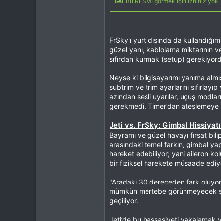
Bu RESMİ görmek için izniniz yok. 
FrSky'ı yurt dışında da kullandığı
güzel yanı, kablolama miktarının v
sıfırdan kurmak (setup) gerekiyord
Neyse ki bilgisayarımı yanıma almı
subtrim ve trim ayarlarını sıfırlayı
azından sesli uyarılar, uçuş modları
gerekmedi. Timer’dan ateşlemeye k
Jeti vs. FrSky: Gimbal Hissiyat
Bayramı ve güzel havayı fırsat bili
arasındaki temel farkın, gimbal ya
hareket edebiliyor; yani aileron k
bir fiziksel harekete müsaade ediy
"Aradaki 30 dereceden fark oluyor 
mümkün mertebe görünmeyecek şekil
geçiliyor.
Jeti’de bu hassasiyeti yakalamak