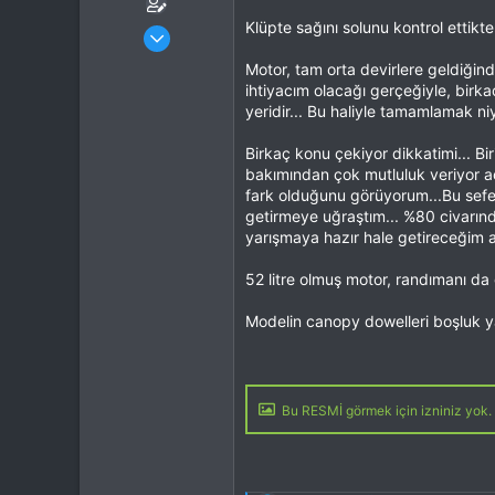
Katılım
9 Mar 2019
Klüpte sağını solunu kontrol ettikt
Mesajlar
1,258
Motor, tam orta devirlere geldiğinde
Tepkime puanı
2,556
ihtiyacım olacağı gerçeğiyle, birk
Konum
İstanbul
yeridir... Bu haliyle tamamlamak ni
İlgi Alanı
Uçak
Birkaç konu çekiyor dikkatimi... Bi
bakımından çok mutluluk veriyor açı
fark olduğunu görüyorum...Bu sefer
getirmeye uğraştım... %80 civarında
yarışmaya hazır hale getireceğim ar
52 litre olmuş motor, randımanı da gü
Modelin canopy dowelleri boşluk yap
Bu RESMİ görmek için izniniz yok. 