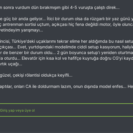
en sonra vurdum dün bırakmışım gibi 4-5 vuruşta çalıştı direk...
 güç bir anda geliyor... İtici bir durum olsa da rüzgarlı bir yaz günü 
aç antrenman sortisi uçtum, açıkçası hiç fena değildi motor, öyle ol
yetindeyim yarışmayı...
rincisi, Türkiye'deki uçaklarımı tekrar elime her aldığımda bu nasıl s
kçası... Evet, yurtdışındaki modelimde ciddi setup kasıyorum, haliyle
 de benzer bir durum oldu... 2 gün boyunca setup'ı yeniden oturtmay
 oturdu... Elevatör için kısa kol ve hafifçe kuyruğa doğru CG'yi kayd
tık uçağı...
zel, çekişi rölantisi oldukça keyifli...
tılar, onları CA ile doldurmam lazım, onun dışında model enfes... Her
Giriş yap veya üye ol