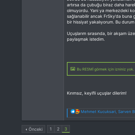
artırsa da çubuğu biraz daha hare
olmuyordu. Yani ya merkezdeki kon
sağlanabilir ancak FrSky’da buna 
bir hissiyat yakalıyorum. Bu duru
Uçuşlarım sırasında, bir akşam üze
paylaşmak istedim.
Bu RESMİ görmek için izniniz yok. 
Kırımsız, keyifli uçuşlar dilerim!
T
Mehmet Kucuksari
,
Sarven B
e
p
k
1
2
3
Önceki
i