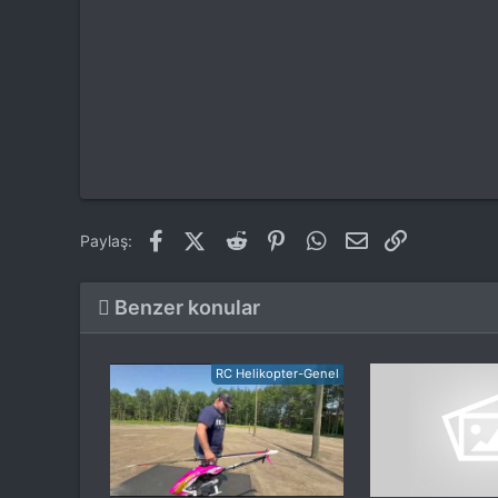
Facebook
X (Twitter)
Reddit
Pinterest
WhatsApp
E-posta
Link
Paylaş:
Benzer konular
RC Helikopter-Genel