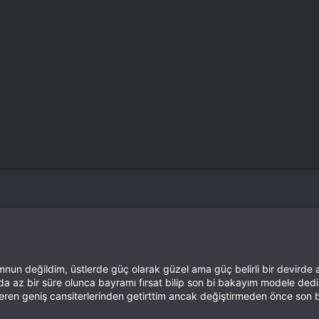
n değildim, üstlerde güç olarak güzel ama güç belirli bir devirde atla
a da az bir süre olunca bayramı fırsat bilip son bi bakayım modele ded
ren geniş cansiterlerinden getirttim ancak değiştirmeden önce son b