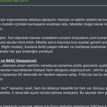
Giriş yap veya üye ol
m için ergonomisine oldukça aşinayım; menüsü ve işletim sistemi de b
e modelin içindeki karmaşanın azalması oldu. Modeller doğal olarak b
u.
ştım. Yurt dışındaki benzer modellerin kurulum dosyalarını yeni kuma
p yeni alıcıları bind ettim. Elbette servo bazında ince ayarlar gerekti a
 (flight modes), bunlarla ilintili çalışan miksler ve mantıksal anahtar
adar her şey bıraktığım yerdeydi.
ı ve IMAC Hassasiyeti
p, ailemden artan vaktimin neredeyse tamamını pistte geçirerek uçaklar
pısından kaynaklanan hissiyat farkı olduğunu düşünüyorum. Jeti’nin gi
olu toplamda 90 derecelik bir hareket alanına sahip. FrSky’da ise bu
or.
mu?" derseniz; evet, hem de oldukça hissedilir bir fark var. Konuyu ş
de, 5 derecelik açının içinde kalması amaçlanır. Bu sayede hem gör
 ve merkezin yumuşak olması için Expo değerini neredeyse %90’lara