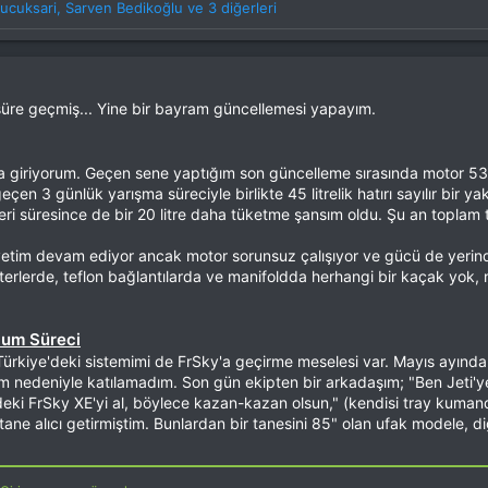
ucuksari
,
Sarven Bedikoğlu
ve 3 diğerleri
üre geçmiş... Yine bir bayram güncellemesi yapayım.
 giriyorum. Geçen sene yaptığım son güncelleme sırasında motor 53 l
en 3 günlük yarışma süreciyle birlikte 45 litrelik hatırı sayılır bir y
eri süresince de bir 20 litre daha tüketme şansım oldu. Şu an toplam 
yetim devam ediyor ancak motor sorunsuz çalışıyor ve gücü de yerind
erde, teflon bağlantılarda ve manifoldda herhangi bir kaçak yok, na
lum Süreci
ürkiye'deki sistemimi de FrSky'a geçirme meselesi var. Mayıs ayındak
edeniyle katılamadım. Son gün ekipten bir arkadaşım; "Ben Jeti'ye g
ndeki FrSky XE'yi al, böylece kazan-kazan olsun," (kendisi tray kuma
 tane alıcı getirmiştim. Bunlardan bir tanesini 85" olan ufak modele, 