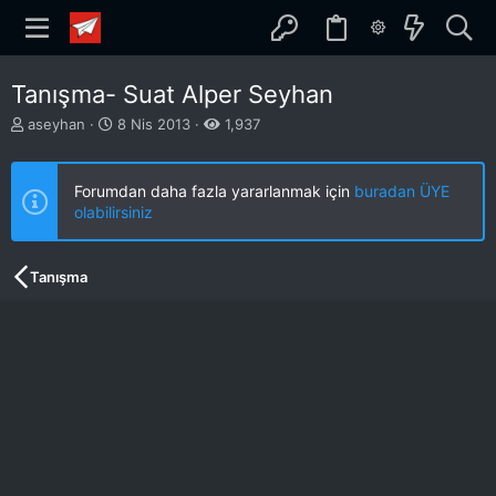
Tanışma- Suat Alper Seyhan
K
B
aseyhan
8 Nis 2013
1,937
o
a
n
ş
b
l
Forumdan daha fazla yararlanmak için
buradan ÜYE
u
a
olabilirsiniz
y
n
u
g
b
ı
Tanışma
a
ç
ş
t
l
a
a
r
t
i
a
h
n
i