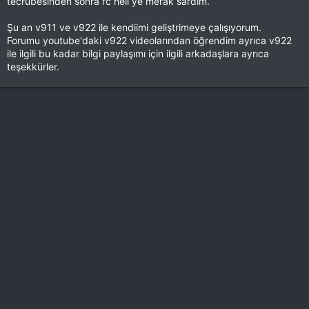
tecrübesinden sonra rc heli ye merak sardım.
Şu an v911 ve v922 ile kendiimi geliştrimeye çalışıyorum.
Forumu youtube'daki v922 videolarından öğrendim ayrıca v922
ile ilgili bu kadar bilgi paylaşımı için ilgili arkadaşlara ayrıca
teşekkürler.