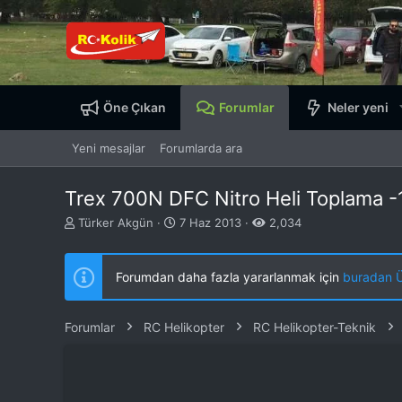
Öne Çıkan
Forumlar
Neler yeni
Yeni mesajlar
Forumlarda ara
Trex 700N DFC Nitro Heli Toplama -1
K
B
Türker Akgün
7 Haz 2013
2,034
o
a
n
ş
b
l
Forumdan daha fazla yararlanmak için
buradan ÜY
u
a
y
n
u
g
Forumlar
RC Helikopter
RC Helikopter-Teknik
b
ı
a
ç
ş
t
l
a
a
r