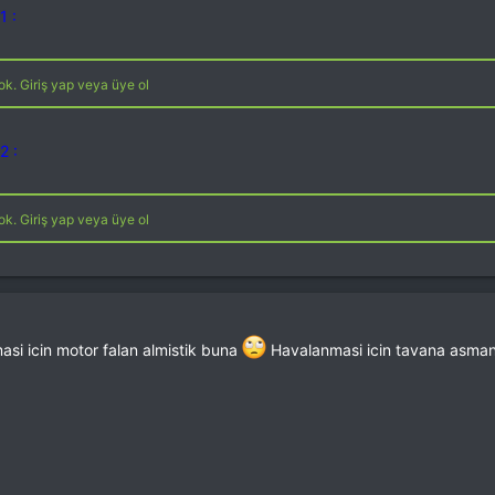
1 :
k. Giriş yap veya üye ol
2 :
k. Giriş yap veya üye ol
si icin motor falan almistik buna
Havalanmasi icin tavana asman