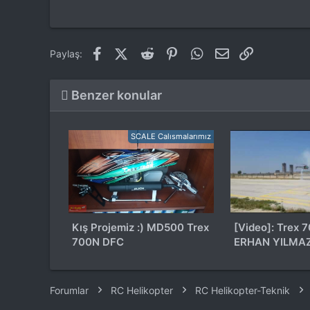
Facebook
X (Twitter)
Reddit
Pinterest
WhatsApp
E-posta
Link
Paylaş:
Benzer konular
SCALE Calısmalarımız
Kış Projemiz :) MD500 Trex
[Video]: Trex 700N DFC //
700N DFC
ERHAN YILMAZ
25.06.2016
Forumlar
RC Helikopter
RC Helikopter-Teknik