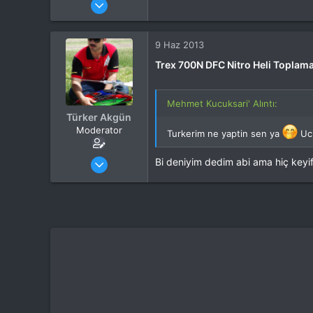
Mesajlar
37,342
Tepkime puanı
44,114
Yaş
53
9 Haz 2013
Konum
Kocaeli
Trex 700N DFC Nitro Heli Toplama
İlgi Alanı
Heli
Mehmet Kucuksari' Alıntı:
Türker Akgün
Moderator
Turkerim ne yaptin sen ya
Ucm
Katılım
4 Eki 2012
Bi deniyim dedim abi ama hiç keyif
Mesajlar
13,876
Tepkime puanı
15,560
Yaş
46
Konum
Kocaeli
İlgi Alanı
Heli