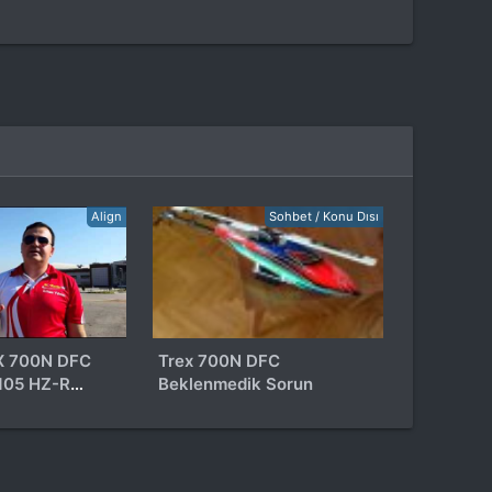
Align
Sohbet / Konu Dısı
Trex 700N DFC
105 HZ-R
Beklenmedik Sorun
MOTOR