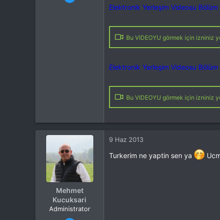
Mesajlar
13,876
Elektronik Yerleşim Videosu Bölüm 
Tepkime puanı
15,560
Yaş
46
Konum
Kocaeli
Bu VIDEOYU görmek için izniniz yo
İlgi Alanı
Heli
Elektronik Yerleşim Videosu Bölüm 
Bu VIDEOYU görmek için izniniz yo
9 Haz 2013
Turkerim ne yaptin sen ya
Ucma
Mehmet
Kucuksari
Administrator
Katılım
4 Eki 2012