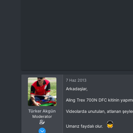
t
i
a
h
n
i
7 Haz 2013
Arkadaşlar,
Aling Trex 700N DFC kitinin yapımı
Türker Akgün
Videolarda unutulan, atlanan şeyler
Moderator
Umarız faydalı olur.
Katılım
4 Eki 2012