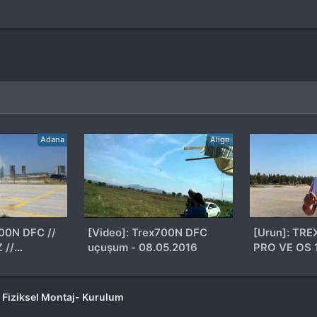
Adana
Align
[Video]: Trex700N DFC
[Urun]: TREX 700N DFC
 //
uçuşum - 08.05.2016
PRO VE OS 
MAİDEN & 
İNCELEMESİ
Fiziksel Montaj- Kurulum