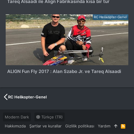
Tareq Alsaadi ile Align Fabrikasında kısa bir tur
RC Helikopter-Genel
ALIGN Fun Fly 2017 : Alan Szabo Jr. ve Tareq Alsaadi
RC Helikopter-Genel
Modern Dark
Türkçe (TR)
Hakkımızda
Şartlar ve kurallar
Gizlilik politikası
Yardım
R
S