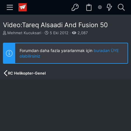
Video:Tareq Alsaadi And Fusion 50
K
B
Mehmet Kucuksari
5 Eki 2012
2,087
o
a
n
ş
b
l
Forumdan daha fazla yararlanmak için
buradan ÜYE
u
a
olabilirsiniz
y
n
u
g
b
ı
RC Helikopter-Genel
a
ç
ş
t
l
a
a
r
t
i
a
h
n
i