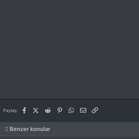
Facebook
X (Twitter)
Reddit
Pinterest
WhatsApp
E-posta
Link
Paylaş:
Benzer konular