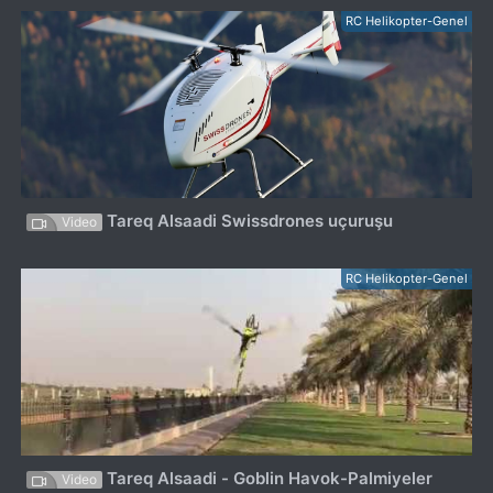
RC Helikopter-Genel
Tareq Alsaadi Swissdrones uçuruşu
Video
RC Helikopter-Genel
Tareq Alsaadi - Goblin Havok-Palmiyeler
Video