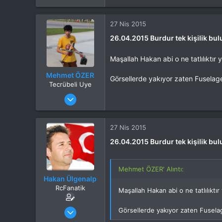
İlgi Alanı
Heli
27 Nis 2015
26.04.2015 Burdur tek kişilik bu
Maşallah Hakan abi o ne tatlılıktı
Mehmet ÖZER
Görsellerde yakıyor zaten Fusela
Tecrübeli Uye
Katılım
13 Nis 2014
Mesajlar
928
Tepkime puanı
608
Yaş
34
27 Nis 2015
Konum
Ankara
26.04.2015 Burdur tek kişilik bu
İlgi Alanı
Hepsi
Mehmet ÖZER' Alıntı:
Hakan Ülgenalp
RcFanatik
Maşallah Hakan abi o ne tatlılıkt
Katılım
31 Eki 2012
Görsellerde yakıyor zaten Fusel
Mesajlar
6,007