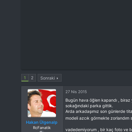
t
i
a
h
n
i
1
2
Sonraki
27 Nis 2015
Bugün hava öğlen kapandı , biraz 
sokağındaki parka gittik.
Arda arkadaşımız son günlerde tita
modeli azcık görmekte zorlandım san
Hakan Ülgenalp
RcFanatik
vadedemiyorum , bir kaç foto ve bir