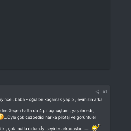
#1
yince , baba - oğul bir kaçamak yapıp , evimizin arka
im.Geçen hafta da 4 pil uçmuştum , yaş ilerledi ,
...Öyle çok cezbedici harika pilotaj ve görüntüler
 , çok mutlu oldum.İyi seyirler arkadaşlar.......