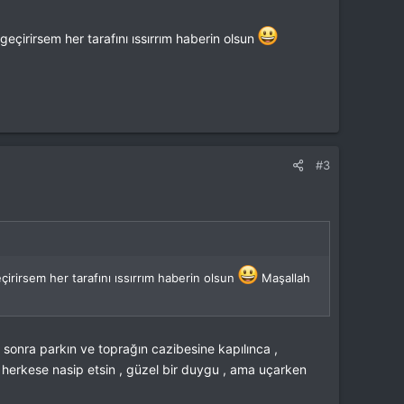
eçirirsem her tarafını ıssırrım haberin olsun
#3
çirirsem her tarafını ıssırrım haberin olsun
Maşallah
sonra parkın ve toprağın cazibesine kapılınca ,
m herkese nasip etsin , güzel bir duygu , ama uçarken