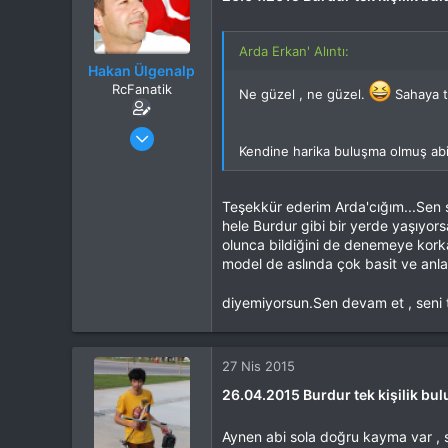
Arda Erkan' Alıntı:
Hakan Ülgenalp
RcFanatik
Ne güzel , ne güzel.
Sahaya t
Katılım
31 Eki 2012
Mesajlar
6,007
Kendine harika buluşma olmuş abi 
Tepkime puanı
8,637
Yaş
51
Teşekkür ederim Arda'cığım...Sen sa
Konum
Burdur
hele Burdur gibi bir yerde yaşıyor
İlgi Alanı
Heli
olunca bildiğini de denemeye kork
model de aslında çok basit ve anl
diyemiyorsun.Sen devam et , seni ta
27 Nis 2015
26.04.2015 Burdur tek kişilik bu
Aynen abi sola doğru kayma var , s