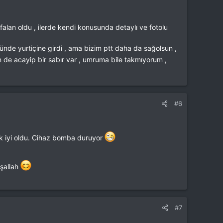
alan oldu , ilerde kendi konusunda detaylı ve fotolu
günde yurtiçine girdi , ama bizim ptt daha da sağolsun ,
n de acayip bir sabır var , umruma bile takmıyorum ,
#6
k iyi oldu. Cihaz bomba duruyor
şallah
#7