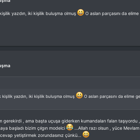
luşma
işilik yazdın, iki kişilik buluşma olmuş
O aslan parçasını da elime g
luşma
kişilik yazdın, iki kişilik buluşma olmuş
O aslan parçasını da elime ge
 gerekirdi , ama başta uçuşa giderken kumandaları falan taşıyordu , 
maya başladı bizim çılgın modelci
...Allah razı olsun , yüce Mevla
 cevap yetiştirmek zorundasınız çünkü...