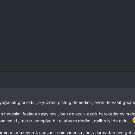
yağacak gibi oldu , o yüzden piste gidemedim , evde de vakit geçme
n hevesimi fazlaca kaşıyınca , ben de azcık azcık hareketleneyim ded
ırım ki , tekrar kanopiye bir el atayım dedim , galiba iyi de oldu...
birine benzeyen 4 uçuşun ilkinin videosu , heliyi kırmadan eve getirdik