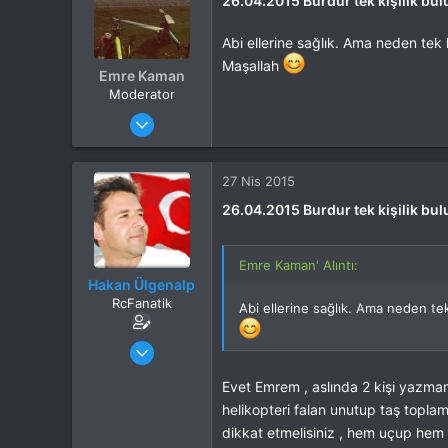
26.04.2015 Burdur tek kişilik bu
Abi ellerine sağlık. Ama neden tek k
Maşallah
Emre Kaman
Moderator
Katılım
21 Kas 2013
Mesajlar
6,273
Tepkime puanı
12,108
Yaş
45
27 Nis 2015
Konum
İzmir
26.04.2015 Burdur tek kişilik bu
İlgi Alanı
Heli
Emre Kaman' Alıntı:
Hakan Ülgenalp
RcFanatik
Abi ellerine sağlık. Ama neden tek 
Katılım
31 Eki 2012
Mesajlar
6,007
Tepkime puanı
8,637
Evet Emrem , aslında 2 kişi yazmam
Yaş
51
helikopteri falan unutup taş topla
Konum
Burdur
dikkat etmelisiniz , hem uçup hem