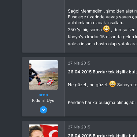
Tepkime puanı
8,637
Sağol Mehmedim , şimdiden alıştırıy
Yaş
51
Fuselage üzerinde yavaş yavaş çalı
Konum
Burdur
anlatımlarım olacak inşallah..
İlgi Alanı
Heli
250 'yi hiç sorma
, duruşu seni
Konya'ya kadar 15 nisanda gelen k
yoksa insanın hasta olup yataklara 
27 Nis 2015
26.04.2015 Burdur tek kişilik bu
Ne güzel , ne güzel.
Sahaya teş
arda
Kıdemli Uye
Kendine harika buluşma olmuş abi v
Katılım
15 May 2013
Mesajlar
2,144
Tepkime puanı
2
Yaş
38
27 Nis 2015
26.04.2015 Burdur tek kişilik bu