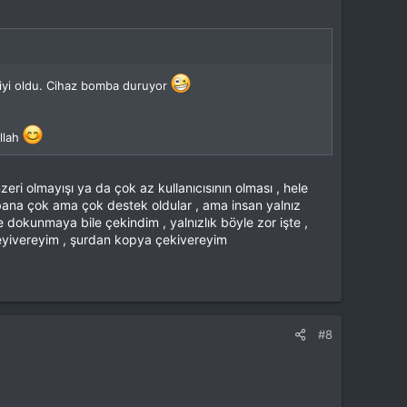
iyi oldu. Cihaz bomba duruyor
llah
ri olmayışı ya da çok az kullanıcısının olması , hele
 bana çok ama çok destek oldular , ama insan yalnız
okunmaya bile çekindim , yalnızlık böyle zor işte ,
leyivereyim , şurdan kopya çekivereyim
#8