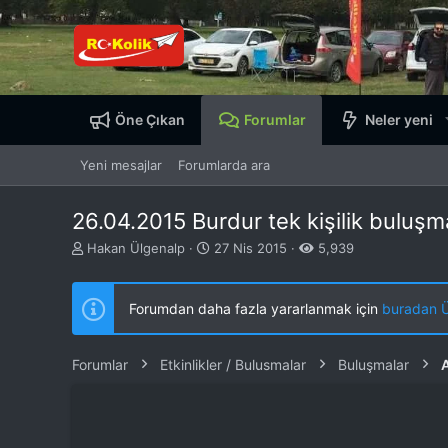
Öne Çıkan
Forumlar
Neler yeni
Yeni mesajlar
Forumlarda ara
26.04.2015 Burdur tek kişilik buluşm
K
B
Hakan Ülgenalp
27 Nis 2015
5,939
o
a
n
ş
b
l
Forumdan daha fazla yararlanmak için
buradan ÜY
u
a
y
n
u
g
Forumlar
Etkinlikler / Bulusmalar
Buluşmalar
b
ı
a
ç
ş
t
l
a
a
r