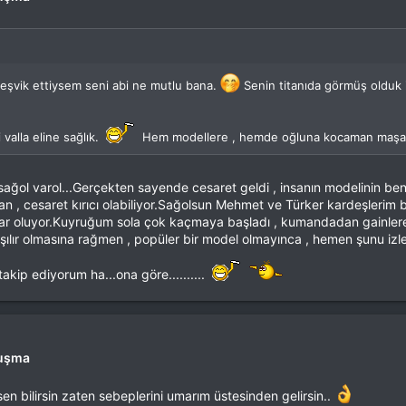
eşvik ettiysem seni abi ne mutlu bana.
Senin titanıda görmüş olduk 
valla eline sağlık.
Hem modellere , hemde oğluna kocaman maşa
ğol varol...Gerçekten sayende cesaret geldi , insanın modelinin benze
san , cesaret kırıcı olabiliyor.Sağolsun Mehmet ve Türker kardeşlerim
ar oluyor.Kuyruğum sola çok kaçmaya başladı , kumandadan gainlere d
aşılır olmasına rağmen , popüler bir model olmayınca , hemen şunu iz
kip ediyorum ha...ona göre..........
luşma
en bilirsin zaten sebeplerini umarım üstesinden gelirsin..