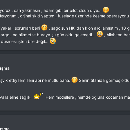
oruz , can yakmasın , adam gibi bir pilot olsun diye...
şıyorum , orjinal skid yaptım , fuselage üzerinde kesme operasyonu f
 yakar , sorunları beni
, sağolsun HK 'dan klon alıcı almıştım , 10 
argo , ne hikmetse buraya şu gün oldu gelemedi...
, Allah'tan be
düşmesi işten bile değil...
luşma
vik ettiysem seni abi ne mutlu bana.
Senin titanıda görmüş oldu
alla eline sağlık.
Hem modellere , hemde oğluna kocaman ma
luşma