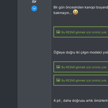
Katılım
31 Eki 2012
Bir gün öncesinden kanopi boyandı 
Mesajlar
6,007
bakmayın...
Tepkime puanı
8,637
Yaş
51
Konum
Burdur
İlgi Alanı
Heli
Bu RESMİ görmek için izniniz yok. 
Öğleye doğru iki çılgın modelci yola
Bu RESMİ görmek için izniniz yok. 
Bu RESMİ görmek için izniniz yok. 
4 pil , daha doğrusu artık ömürler