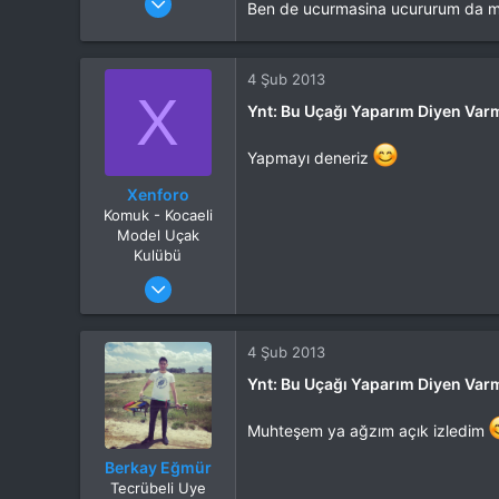
Ben de ucurmasina ucururum da muz
Mesajlar
37,342
Tepkime puanı
44,114
Yaş
53
4 Şub 2013
Konum
Kocaeli
X
Ynt: Bu Uçağı Yaparım Diyen Var
İlgi Alanı
Heli
Yapmayı deneriz
Xenforo
Komuk - Kocaeli
Model Uçak
Kulübü
Katılım
27 Ara 2012
Mesajlar
47
Tepkime puanı
0
Konum
Ýzmir
4 Şub 2013
Web sitesi
bilginforum.com
Ynt: Bu Uçağı Yaparım Diyen Var
Muhteşem ya ağzım açık izledim
Berkay Eğmür
Tecrübeli Uye