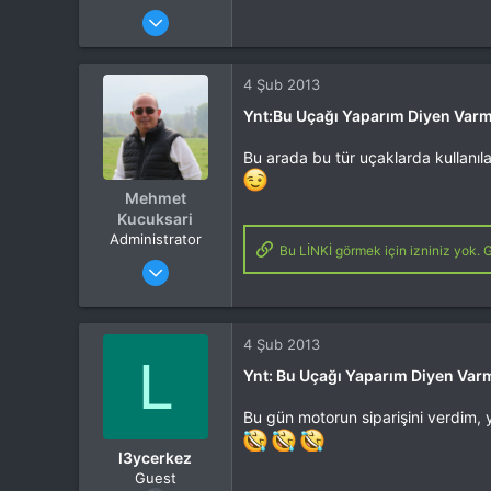
Katılım
29 Ocak 2013
Mesajlar
1,388
Tepkime puanı
841
Yaş
29
4 Şub 2013
Konum
izmir
Ynt:Bu Uçağı Yaparım Diyen Varm
İlgi Alanı
Heli
Bu arada bu tür uçaklarda kullanıl
Mehmet
Kucuksari
Administrator
Bu LİNKİ görmek için izniniz yok. G
Katılım
4 Eki 2012
Mesajlar
37,342
Tepkime puanı
44,114
Yaş
53
4 Şub 2013
Konum
Kocaeli
L
Ynt: Bu Uçağı Yaparım Diyen Var
İlgi Alanı
Heli
Bu gün motorun siparişini verdim, 
l3ycerkez
Guest