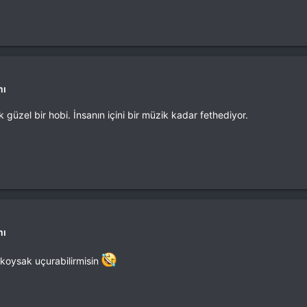
mı
zel bir hobi. İnsanın içini bir müzik kadar fethediyor.
mı
 koysak uçurabilirmisin