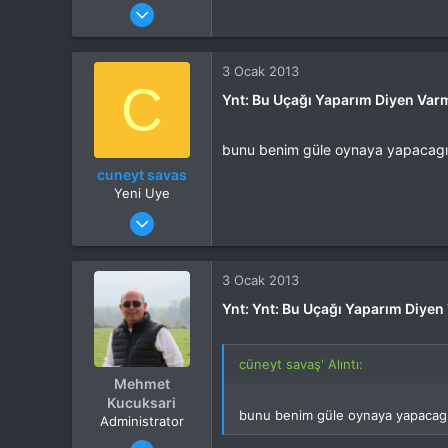
Katılım
3 Ocak 2013
Mesajlar
6
Tepkime puanı
0
3 Ocak 2013
C
Ynt: Bu Uçağı Yaparım Diyen Var
bunu benim güle oynaya yapacagımı
cuneyt savas
Yeni Uye
Katılım
3 Ocak 2013
Mesajlar
6
Tepkime puanı
0
3 Ocak 2013
Ynt: Ynt: Bu Uçağı Yaparım Diyen
cüneyt savaş' Alıntı:
Mehmet
Kucuksari
bunu benim güle oynaya yapacagım
Administrator
Katılım
4 Eki 2012