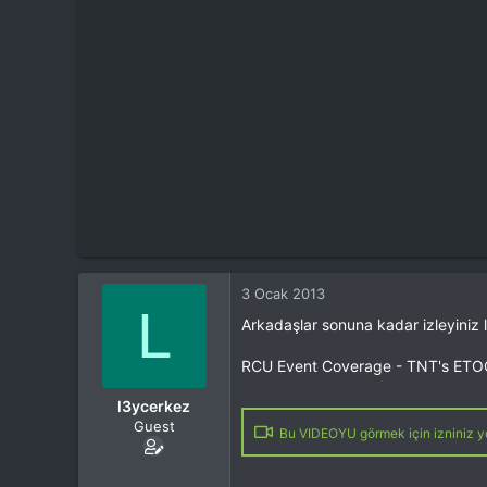
t
i
a
h
n
i
3 Ocak 2013
L
Arkadaşlar sonuna kadar izleyiniz
RCU Event Coverage - TNT's ETOC
l3ycerkez
Guest
Bu VIDEOYU görmek için izniniz yo