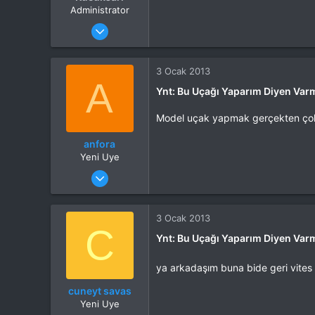
Administrator
Katılım
4 Eki 2012
Mesajlar
37,342
Tepkime puanı
44,114
Yaş
53
3 Ocak 2013
A
Konum
Kocaeli
Ynt: Bu Uçağı Yaparım Diyen Var
İlgi Alanı
Heli
Model uçak yapmak gerçekten çok gü
anfora
Yeni Uye
Katılım
3 Ocak 2013
Mesajlar
6
Tepkime puanı
0
3 Ocak 2013
C
Ynt: Bu Uçağı Yaparım Diyen Var
ya arkadaşım buna bide geri vites
cuneyt savas
Yeni Uye