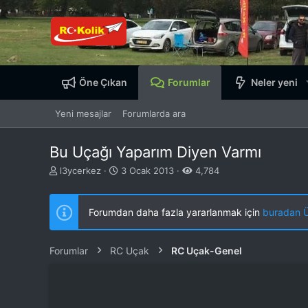
Öne Çıkan
Forumlar
Neler yeni
Yeni mesajlar
Forumlarda ara
Bu Uçağı Yaparım Diyen Varmı
K
B
l3ycerkez
3 Ocak 2013
4,784
o
a
n
ş
b
l
Forumdan daha fazla yararlanmak için
buradan ÜY
u
a
y
n
u
g
Forumlar
RC Uçak
RC Uçak-Genel
b
ı
a
ç
ş
t
l
a
a
r