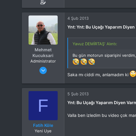
4 Şub 2013
Ynt: Ynt: Bu Uçağı Yaparım Diyen
Yavuz DEMİRTAŞ' Alıntı:
Mehmet
Kucuksari
Bu gün motorun siparişini verdim,
Administrator
Katılım
4 Eki 2012
Mesajlar
37,342
Saka mı ciddi mı, anlamadım ki
Tepkime puanı
44,114
Yaş
53
Konum
Kocaeli
5 Şub 2013
F
İlgi Alanı
Heli
Ynt: Bu Uçağı Yaparım Diyen Var
Valla ben izledim bu video çok m
Fatih Köle
Yeni Uye