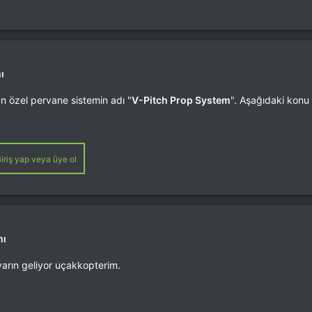
ı
an özel pervane sistemin adı "
V-Pitch Prop System
". Aşağıdaki konu i
iriş yap veya üye ol
mı
yarın geliyor uçakkopterim.