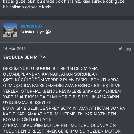
kadar guzel olur. bu arada cok hizlisiniz. kisa surede cok guzel
bir calisma ortaya cikmis...
gencer007
Çalışkan Uye
14 Mar 2013
#8
Ynt: BUDA BENİM F14
DERSİM YOKTU BUGÜN. BİTİREYİM DEDİM AMA
OLMADI.PLANDAN KAYNAKLANAN SORUNLAR
ÇIKTI.KÜÇÜLTÜĞÜM YERDE 2 PLAN FARKLI BOYUTLARDA
OLMUŞ.ORDA FARKEDEMEDİM AMA KESİNCE BİRLEŞTİRME
YERLERİ OTURMADI.BENDE RESİMLERE BAKARAK YENİDEN
YAPTIM.ALT KISMIDA OLMUYOR GİBİ ŞİMDİLİK AMA YARIN
UYDURACAZ BİRŞEYLER.
BOYA İŞİNE GELİNCE SPREY BOYA İYİ AMA ATTIKTAN SONRA
KAĞIT KAPLAMA ATIYOR. MUHTEMELEN YARIN YENİDEN
BOYARIZ GİBİ DURUYOR.
AYRICA TAKACAĞIM MOTOR HELİ MOTORU OLUNCA ÖN
YÜZÜNDEN BİRLEŞTİRMEK GEREKİYOR.O YÜZDEN MOTOR