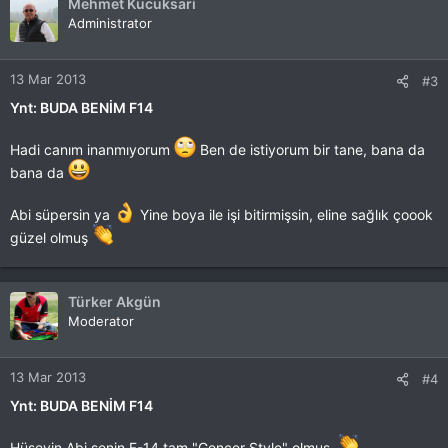
Mehmet Kucuksari
Administrator
13 Mar 2013
#3
Ynt: BUDA BENİM F14
Hadi canım inanmıyorum
Ben de istiyorum bir tane, bana da
bana da
Abi süpersin ya
Yine boya ile işi bitirmişsin, eline sağlık çoook
güzel olmuş
Türker Akgün
Moderator
13 Mar 2013
#4
Ynt: BUDA BENİM F14
Hüseyin Abi senin F-14 tam "Gencer Style" olmuş.