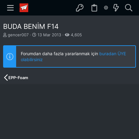
BUDA BENİM F14
K
B
gencer007
13 Mar 2013
4,605
o
a
n
ş
b
l
Forumdan daha fazla yararlanmak için
buradan ÜYE
u
a
olabilirsiniz
y
n
u
g
b
ı
EPP-Foam
a
ç
ş
t
l
a
a
r
t
i
a
h
n
i