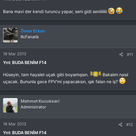
Bana mavi der kendi turuncu yapar, seni gidi seniiiiiiii
Ömer Erkan
RcFanatik
18 Mar 2013
#11
Ynt: BUDA BENİM F14
Hüseyin, tam hayalet uçak gibi boyamışsın.
Bakalım nasıl
uçacak. Bununla gece FPV'mi yapacaksın, ışık falan ne iş?
Mehmet Kucuksari
Administrator
18 Mar 2013
#12
Ynt: BUDA BENİM F14