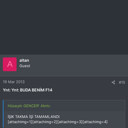
altan
A
Guest
19 Mar 2013
#15
Ynt: Ynt: BUDA BENİM F14
Hüseyin GENCER' Alıntı:
İŞIK TAKMA İŞİ TAMAMLANDI
[attachimg=1][attachimg=2][attachimg=3][attachimg=4]