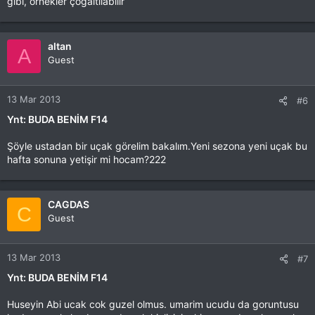
gibi, örnekler çoğaltılabilir
altan
A
Guest
13 Mar 2013
#6
Ynt: BUDA BENİM F14
Şöyle ustadan bir uçak görelim bakalım.Yeni sezona yeni uçak bu
hafta sonuna yetişir mi hocam?222
CAGDAS
C
Guest
13 Mar 2013
#7
Ynt: BUDA BENİM F14
Huseyin Abi ucak cok guzel olmus. umarim ucudu da goruntusu