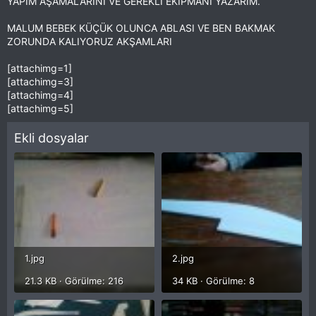
YAPIM AŞAMALARINI VE GEREKLİ EKİPMANI YAZARIM.
MALUM BEBEK KÜÇÜK OLUNCA ABLASI VE BEN BAKMAK
ZORUNDA KALIYORUZ AKŞAMLARI
[attachimg=1]
[attachimg=3]
[attachimg=4]
[attachimg=5]
Ekli dosyalar
1.jpg
2.jpg
21.3 KB · Görülme: 216
34 KB · Görülme: 8