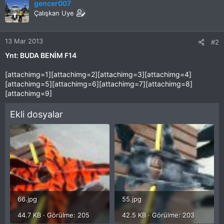
gencer007
Çalışkan Uye
13 Mar 2013
#2
Ynt: BUDA BENİM F14
[attachimg=1][attachimg=2][attachimg=3][attachimg=4]
[attachimg=5][attachimg=6][attachimg=7][attachimg=8]
[attachimg=9]
Ekli dosyalar
66.jpg
55.jpg
44.7 KB · Görülme: 205
42.5 KB · Görülme: 203