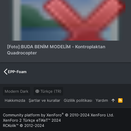
[Foto]:BUDA BENİM MODELİM - Kontroplaktan
Quadrocopter
EPP-Foam
Modern Dark
Türkçe (TR)
Hakkımızda
Şartlar ve kurallar
Gizlilik politikası
Yardım
R
S
S
®
Community platform by XenForo
© 2010-2024 XenForo Ltd.
XenForo 2 Türkçe eTiKeT™ 2024
RCKolik™ © 2012-2024