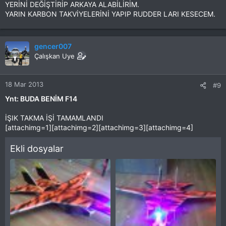
YERİNİ DEĞİŞTİRİP ARKAYA ALABİLİRİM.
YARIN KARBON TAKVİYELERİNİ YAPIP RUDDER LARI KESECEM.
gencer007
Çalışkan Uye
18 Mar 2013
#9
Ynt: BUDA BENİM F14
İŞIK TAKMA İŞİ TAMAMLANDI
[attachimg=1][attachimg=2][attachimg=3][attachimg=4]
Ekli dosyalar