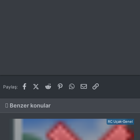
Facebook
X (Twitter)
Reddit
Pinterest
WhatsApp
E-posta
Link
Paylaş:
Benzer konular
RC Uçak-Genel