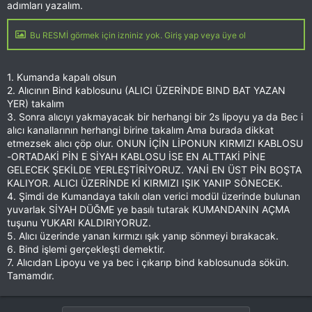
adımları yazalım.
Bu RESMİ görmek için izniniz yok. Giriş yap veya üye ol
1. Kumanda kapalı olsun
2. Alıcının Bind kablosunu (ALICI ÜZERİNDE BIND BAT YAZAN
YER) takalım
3. Sonra alıcıyı yakmayacak bir herhangi bir 2s lipoyu ya da Bec i
alıcı kanallarının herhangi birine takalım Ama burada dikkat
etmezsek alıcı çöp olur. ONUN İÇİN LİPONUN KIRMIZI KABLOSU
-ORTADAKİ PİN E SİYAH KABLOSU İSE EN ALTTAKİ PİNE
GELECEK ŞEKİLDE YERLEŞTİRİYORUZ. YANİ EN ÜST PİN BOŞTA
KALIYOR. ALICI ÜZERİNDE Kİ KIRMIZI IŞIK YANIP SÖNECEK.
4. Şimdi de Kumandaya takılı olan verici modül üzerinde bulunan
yuvarlak SİYAH DÜĞME ye basılı tutarak KUMANDANIN AÇMA
tuşunu YUKARI KALDIRIYORUZ.
5. Alıcı üzerinde yanan kırmızı ışık yanıp sönmeyi bırakacak.
6. Bind işlemi gerçekleşti demektir.
7. Alıcıdan Lipoyu ve ya bec i çıkarıp bind kablosunuda sökün.
Tamamdır.