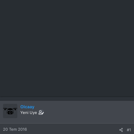
Olcaay
Yeni Uye
20 Tem 2016
#1