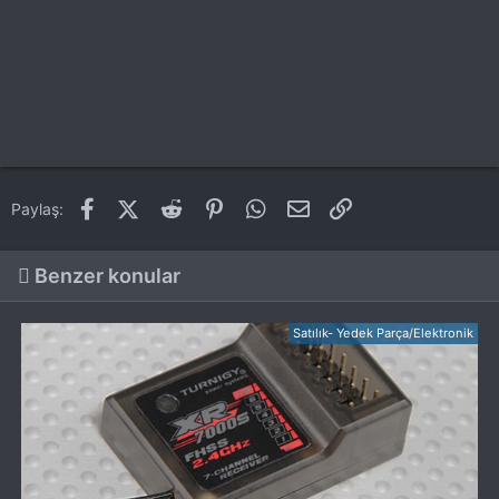
Facebook
X (Twitter)
Reddit
Pinterest
WhatsApp
E-posta
Link
Paylaş:
Benzer konular
Satılık- Yedek Parça/Elektronik