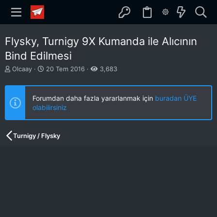
Flysky, Turnigy 9X Kumanda ile Alıcının
Bind Edilmesi
K
B
Olcaay
20 Tem 2016
3,683
o
a
n
ş
b
l
Forumdan daha fazla yararlanmak için
buradan ÜYE
u
a
olabilirsiniz
y
n
u
g
b
ı
Turnigy / Flysky
a
ç
ş
t
l
a
a
r
t
i
a
h
n
i