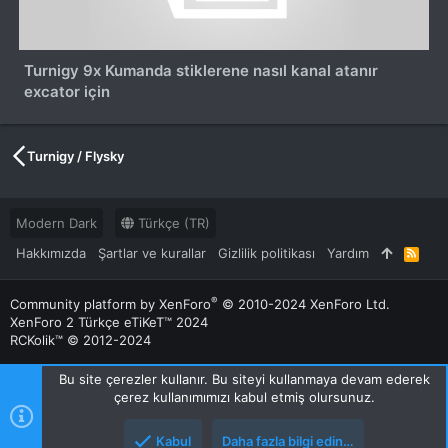
Turnigy 9x Kumanda stiklerene nasıl kanal atanır
excator için
Turnigy / Flysky
Modern Dark
Türkçe (TR)
Hakkımızda
Şartlar ve kurallar
Gizlilik politikası
Yardım
R
S
S
®
Community platform by XenForo
© 2010-2024 XenForo Ltd.
XenForo 2 Türkçe eTiKeT™ 2024
RCKolik™ © 2012-2024
Bu site çerezler kullanır. Bu siteyi kullanmaya devam ederek
çerez kullanımımızı kabul etmiş olursunuz.
Kabul
Daha fazla bilgi edin…
Üst
Alt