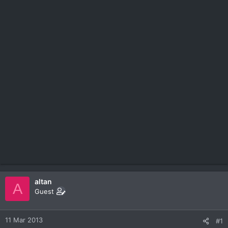
altan
A
Guest
11 Mar 2013
#1