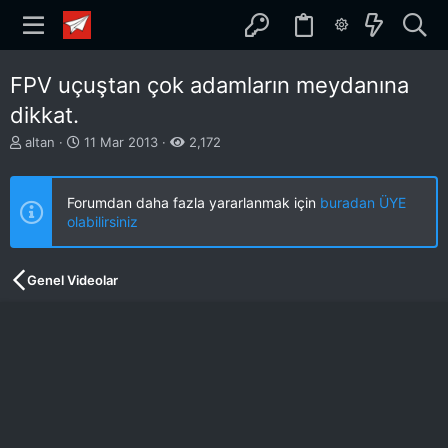
FPV uçuştan çok adamların meydanına
dikkat.
K
B
altan
11 Mar 2013
2,172
o
a
n
ş
b
l
Forumdan daha fazla yararlanmak için
buradan ÜYE
u
a
olabilirsiniz
y
n
u
g
b
ı
Genel Videolar
a
ç
ş
t
l
a
a
r
t
i
a
h
n
i