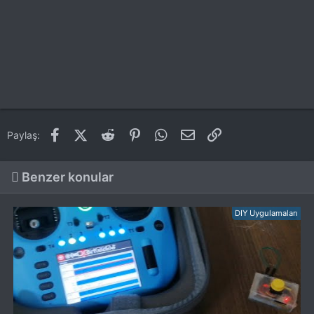
Facebook
X (Twitter)
Reddit
Pinterest
WhatsApp
E-posta
Link
Paylaş:
Benzer konular
DIY Uygulamaları