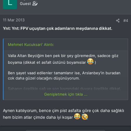
L
Guest
11 Mar 2013
#4
Ynt: Ynt: FPV uçuştan çok adamların meydanına dikkat.
Mehmet Kucuksari' Alıntı:
Valla Altan Beyciğim ben pek bir şey göremedim, sadece göz
boyama (dikkat et asfalt üstünü boyamıslar
)
Ben şayet vaad edilenler tamamlanır ise, Arslanbey'in buradan
cok daha güzel olacağını düşünüyorum.
Sahanın özellikle sağ ve son kısmındaki duvara özellikle dikkat.
Bizden hiçbirimizin (en azından ben öyle biliyorum) asfalt
Genişletmek için tıkla ...
tecrübesi yok. Bu da bu duvarların baştan çoooook can
yakacağı anlamına gelir
Aynen katılıyorum, bence çim pist asfalta göre çok daha sağlıklı
hem bizim atlar çimde daha iyi koşar