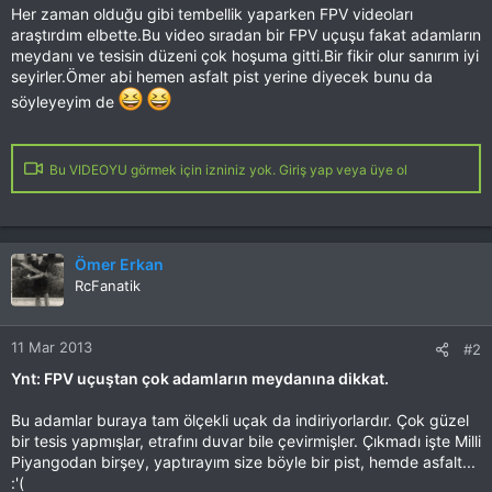
Her zaman olduğu gibi tembellik yaparken FPV videoları
araştırdım elbette.Bu video sıradan bir FPV uçuşu fakat adamların
meydanı ve tesisin düzeni çok hoşuma gitti.Bir fikir olur sanırım iyi
seyirler.Ömer abi hemen asfalt pist yerine diyecek bunu da
söyleyeyim de
Bu VIDEOYU görmek için izniniz yok. Giriş yap veya üye ol
Ömer Erkan
RcFanatik
11 Mar 2013
#2
Ynt: FPV uçuştan çok adamların meydanına dikkat.
Bu adamlar buraya tam ölçekli uçak da indiriyorlardır. Çok güzel
bir tesis yapmışlar, etrafını duvar bile çevirmişler. Çıkmadı işte Milli
Piyangodan birşey, yaptırayım size böyle bir pist, hemde asfalt...
:'(