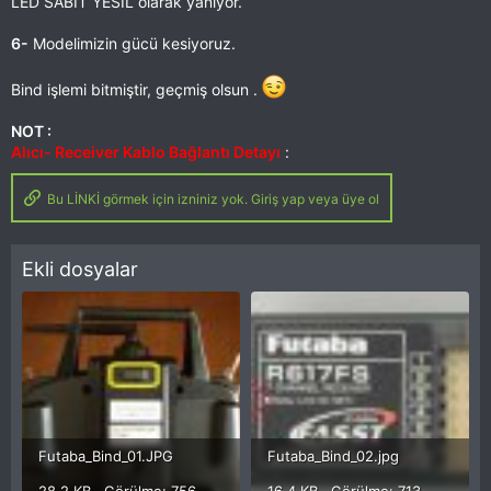
LED SABIT YESIL olarak yanıyor.
6-
Modelimizin gücü kesiyoruz.
Bind işlemi bitmiştir, geçmiş olsun .
NOT :
Alıcı- Receiver Kablo Bağlantı Detayı
:
Bu LİNKİ görmek için izniniz yok. Giriş yap veya üye ol
Ekli dosyalar
Futaba_Bind_01.JPG
Futaba_Bind_02.jpg
28.2 KB · Görülme: 756
16.4 KB · Görülme: 713