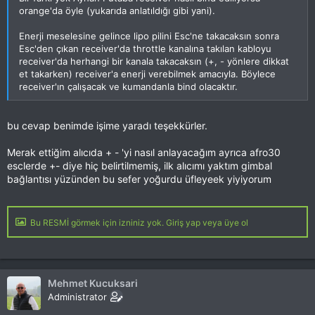
orange'da öyle (yukarıda anlatıldığı gibi yani).
Enerji meselesine gelince lipo pilini Esc'ne takacaksın sonra
Esc'den çıkan receiver'da throttle kanalına takılan kabloyu
receiver'da herhangi bir kanala takacaksın (+, - yönlere dikkat
et takarken) receiver'a enerji verebilmek amacıyla. Böylece
receiver'ın çalışacak ve kumandanla bind olacaktır.
bu cevap benimde işime yaradı teşekkürler.
Merak ettiğim alıcıda + - 'yi nasıl anlayacağım ayrıca afro30
esclerde +- diye hiç belirtilmemiş, ilk alıcımı yaktım gimbal
bağlantısı yüzünden bu sefer yoğurdu üfleyeek yiyiyorum
Bu RESMİ görmek için izniniz yok. Giriş yap veya üye ol
Mehmet Kucuksari
Administrator