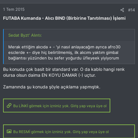
1 Tem 2015
#14
FUTABA Kumanda - Alıcı BIND (Birbirine Tanıtılması) İşlemi
Sedat Byzt' Alıntı:
Merak ettiğim alıcıda + - 'yi nasıl anlayacağım ayrıca afro30
esclerde +- diye hiç belirtilmemiş, ilk alıcımı yaktım gimbal
bağlantısı yüzünden bu sefer yoğurdu üfleyeek yiyiyorum
Bu konuda çok basit bir standard var. O da kablo hangi renk
olursa olsun daima EN KOYU DAMAR (-) uçtur.
Zamanında şu konuda şöyle açıklama yapmıştık.
Bu LİNKİ görmek için izniniz yok. Giriş yap veya üye ol
Bu RESMİ görmek için izniniz yok. Giriş yap veya üye ol