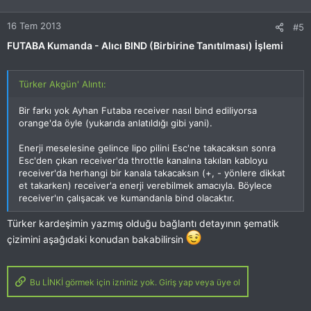
16 Tem 2013
#5
FUTABA Kumanda - Alıcı BIND (Birbirine Tanıtılması) İşlemi
Türker Akgün' Alıntı:
Bir farkı yok Ayhan Futaba receiver nasıl bind ediliyorsa
orange'da öyle (yukarıda anlatıldığı gibi yani).
Enerji meselesine gelince lipo pilini Esc'ne takacaksın sonra
Esc'den çıkan receiver'da throttle kanalına takılan kabloyu
receiver'da herhangi bir kanala takacaksın (+, - yönlere dikkat
et takarken) receiver'a enerji verebilmek amacıyla. Böylece
receiver'ın çalışacak ve kumandanla bind olacaktır.
Türker kardeşimin yazmış olduğu bağlantı detayının şematik
çizimini aşağıdaki konudan bakabilirsin
Bu LİNKİ görmek için izniniz yok. Giriş yap veya üye ol