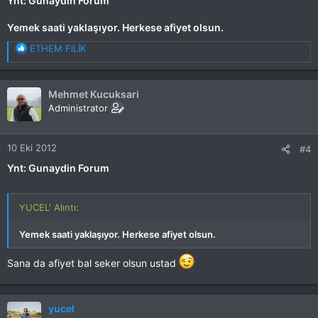
Ynt: Gunaydin Forum
Y
emek saati yaklaşıyor. Herkese afiyet olsun.
T
ETHEM FiLİK
e
p
k
Mehmet Kucuksari
i
Administrator
l
e
r
10 Eki 2012
#4
:
Ynt: Gunaydin Forum
YUCEL' Alıntı:
Y
emek saati yaklaşıyor. Herkese afiyet olsun.
Sana da afiyet bal seker olsun ustad
yucel