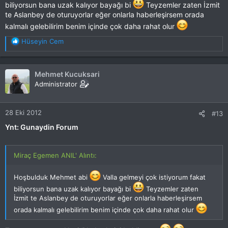
biliyorsun bana uzak kalıyor bayağı bi
Teyzemler zaten İzmit
te Aslanbey de oturuyorlar eğer onlarla haberleşirsem orada
kalmalı gelebilirim benim içinde çok daha rahat olur
T
Hüseyin Cem
e
p
k
Mehmet Kucuksari
i
Administrator
l
e
r
28 Eki 2012
#13
:
Ynt: Gunaydin Forum
Miraç Egemen ANIL' Alıntı:
Hoşbulduk Mehmet abi
Valla gelmeyi çok istiyorum fakat
biliyorsun bana uzak kalıyor bayağı bi
Teyzemler zaten
İzmit te Aslanbey de oturuyorlar eğer onlarla haberleşirsem
orada kalmalı gelebilirim benim içinde çok daha rahat olur