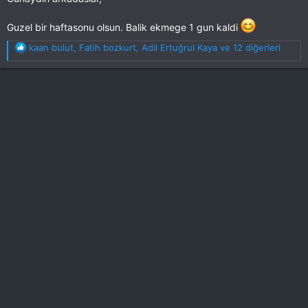
Guzel bir haftasonu olsun. Balik ekmege 1 gun kaldi
T
kaan bulut
,
Fatih bozkurt
,
Adil Ertuğrul Kaya
ve 12 diğerleri
e
p
k
i
l
e
r
: