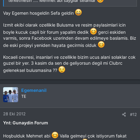
terketmesin .... Mehmet abi saygılar selamlar
Vay Egemen hosgeldin Sefa geldin
Izmit ekibi olarak ozellikle Bulusma ve resim paylasimlari icin
boyle kucuk capli bir forum yapalim dedik
gerci eskiden
varmis, sonra Facebook uzerinden devam edilmeye baslamis. Biz
de eski projeyi yeniden hayata gecirmis olduk
Kocaeli cevresi, insanlari ve ozellikle bizim ucus alani solaklar cok
guzel bir yer. 3 kasim da sen de geliyorsun degil mi Clubrc
geleneksel bulusmasina ??
Egemenanil
TE
28 Eki 2012
#12
Ynt: Gunaydin Forum
Hoşbulduk Mehmet abi
Valla gelmeyi çok istiyorum fakat