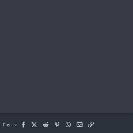
Facebook
X (Twitter)
Reddit
Pinterest
WhatsApp
E-posta
Link
Paylaş: