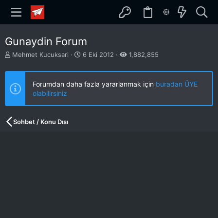
Gunaydin Forum
K
B
Mehmet Kucuksari
6 Eki 2012
1,882,855
o
a
n
ş
b
l
Forumdan daha fazla yararlanmak için
buradan ÜYE
u
a
olabilirsiniz
y
n
u
g
b
ı
Sohbet / Konu Dısı
a
ç
ş
t
l
a
a
r
t
i
a
h
n
i