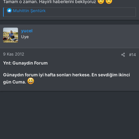
Tamam o zaman. Hayirli haberlerini bekliyoruz
T
Muhittin Şentürk
e
p
k
yucel
i
Uye
l
e
r
9 Kas 2012
#14
:
Ynt: Gunaydin Forum
Günaydın forum iyi hafta sonları herkese. En sevdiğim ikinci
gün Cuma.