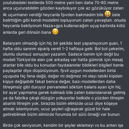
youtubedeki testlerde 500 metre yani ben daha 70-80 metre
anca uçururabildim gözden kayboluyor çok az gözüküyor zaten
ilk uçurmanın verdiği heycanla fpvden bakmadım bile
üste
belirttiğim gibi kendi modelimi topluyorum zaten yavaştan. onuda
heycanla bekliyorum Naza+gps kullanacağım uçuş kartında kötü
anlarda geri dönsün bana
Bataryam olmadığı için hiç bir şekilde test yapamıyorum şuan, 1
hafta oldu sanırım sipariş vereli 1-2 haftaya gelir. Bol bol çekerim,
olumlu olumsuz sonuçları yazarım. Sadece benim için değil bu
modeli Türkiye'de alan çok arkadaş var hatta gümrük için mesaj
atanlar bile oldu bu konudan faydalanırlar bildikleri bilgileri benle
paylaşırlar diye düşünüyorum. fpvli uygun modellerden birisi
uçuşuda hiç fena değil, değer mi değmez mi olayı tabiki kişiden
kişiye değişebilir fakat bence değer, bazı modellerden daha
titreşimsiz gibi duruyor pervaneleri söktüm balans ayarı için hiç
bir ayar yapmama gerek kalmadı bile zaten balanslanarak gelmiş
ya da fabrika çıkışlı düzgün yolluyorlar belkide o yüzden titreşim
abartılı titreşim yok. birazda bizim elimizde ucuz diye köşeye
atmak istemiyorum, ucuz şeyleri uğraşarak güzel bir hale
getirebilmek bizim elimizde forumda bir sürü örneği var bunun.
Birde çok seviyorum, kendim bir şeyler eklemeyi vs bu anten işe