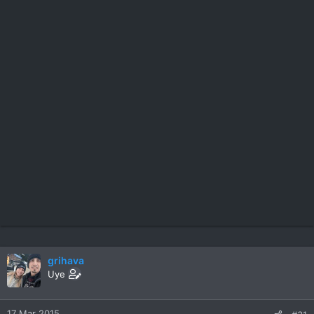
grihava
Uye
17 Mar 2015