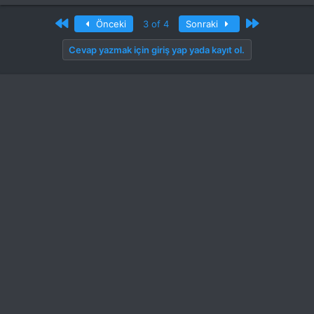
First
Son
Önceki
3 of 4
Sonraki
Cevap yazmak için giriş yap yada kayıt ol.