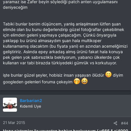
yaramaz ise Zafer beyin söylediği patch anten uygulamasını
deniyeceğim
Tabiki bunlar benim düşüncem, yanlış anlaşılmasın lütfen şuan
elimde olan bu bunu değerlendirip güzel fotoğraflar çekebilmek
için elimden geleni yapmaya çalışacağım. Çünkü önyargıyla
yaklaşıp bu ürünü almasaydım şuan hala multikoper
kullanamamış olacaktım (bu fiyata yani) en azından acemeliğimizi
geliştiririz. Aslında epey arkadaş almış ürünü fakat hala konuya
pek gelen yok sabırsızlıkla bekliyorum, yabancı ülkelerde çok
kullanan var tabi birazda türkiyedeki gümrük vs korkutuyor.
işte bunlar güzel şeyler, hobisiz insan yaşayan ölüdür
diyim
googleden gelenleri foruma çekeyim
Barbarian2
Kıdemli Uye
21 Mar 2015
#44
Hazır sistemler ile yavaştan hobiye başlıyorum ( v666 & sj4000