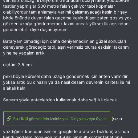
verimsiz olacağını biliyorum o konudan dolayı fakat youtubede
testler yapmışlar 500 metre falan çekiyor tabi kopmalar
olabiliyordur tam anlamıyla verimli çalışmayacağı kesin bir şey
birde önünde duvar falan geçerse kesin düşer zaten gps vs yok
gözden uzağa göndermemek lazım ancak yükseklik açısından
gönderilebilir diye düşünüyorum
Bataryam olmadığı için daha deniyemedim en güzel sonuçları
deneyerek göreceğiz tabi, aşırı verimsiz olursa eskisini takarım
yine ne yapalım artık
ölçtüm 2.5 cm
peki böyle küresel daha uzağa göndermek için anten varmıdır
yoksa artık bu cihazın ya da nasıl desem devrenin kalitesi ile mi
alakalı kalır
Sanırım şöyle antenlerden kullanmak daha sağlıklı olacak
(sizin
Bu LİNKİ görmek için izniniz yok. Giriş yap veya üye ol
yazdığınız konudan isimleri googlede aratarak buldum) aslında
kendi modelimi topluyorum 450lik bir multikopter fakat onu