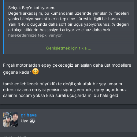
Selçuk Bey'e katılıyorum.
Değerli arkadaşım, bu kumandanın üzerinde yer alan % ifadeleri
yanlış bilmiyorsam stiklerin tepkime süresi le ilgili bir husus.
Yani %40 olduğunda daha soft bir uçuş yapıyorsunuz, % değeri
arttıkça stiklerin hassasiyeti artıyor ve cihaz daha hızlı
hareketlerinize tepki veriyor.
Mod'lar ise Joystiklerin konumu değişitiriyor. Ancak ben daha o
Genişletmek için tıkla ...
seviyeye gelemedim.
Bu arada ben de benim v666'nın motorunun üst devre
Fırçalı motorlardan epey çekeceğiz anlaşılan daha üst modellere
elemanını açtım, fırça görevi gören kömürün (kiz zaten ufacık
geçene kadar
bir şey) tamamen bittiğini gördüm. İki ihtimal var ya ona göre
bir kömür monte etmeye çalışacağımm ya da yeni 4 tane motor
tamir edilebilecek büyüklükte değil çok ufak bir şey umarım
sipariş edeceğim. Ancak biliyorum ki bunlar da kısa zamanda
edersiniz ama en iyisi yenisini sipariş vermek, epey uçurdunuz
yıpranacak.
sanırım hocam yoksa kısa süreli uçuşlarda mı bu hale geldi
Neyse bakacağız artık.
Kolay gelsin.
grihava
Uye