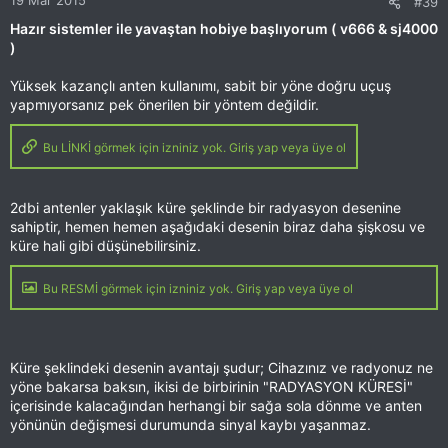
19 Mar 2015
#39
Hazır sistemler ile yavaştan hobiye başlıyorum ( v666 & sj4000
)
Yüksek kazançlı anten kullanımı, sabit bir yöne doğru uçuş
yapmıyorsanız pek önerilen bir yöntem değildir.
Bu LİNKİ görmek için izniniz yok. Giriş yap veya üye ol
2dbi antenler yaklaşık küre şeklinde bir radyasyon desenine
sahiptir, hemen hemen aşağıdaki desenin biraz daha şişkosu ve
küre hali gibi düşünebilirsiniz.
Bu RESMİ görmek için izniniz yok. Giriş yap veya üye ol
Küre şeklindeki desenin avantajı şudur; Cihazınız ve radyonuz ne
yöne bakarsa baksın, ikisi de birbirinin "RADYASYON KÜRESİ"
içerisinde kalacağından herhangi bir sağa sola dönme ve anten
yönünün değişmesi durumunda sinyal kaybı yaşanmaz.