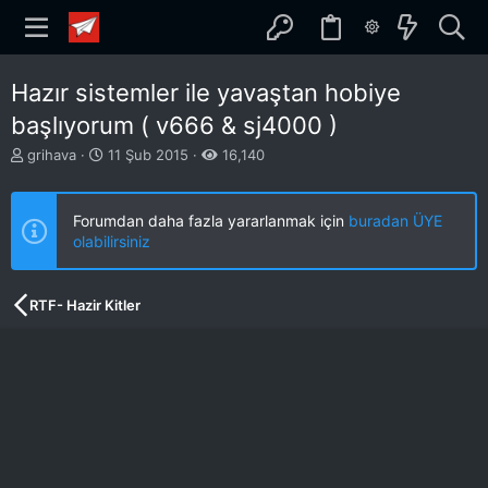
Hazır sistemler ile yavaştan hobiye
başlıyorum ( v666 & sj4000 )
K
B
grihava
11 Şub 2015
16,140
o
a
n
ş
b
l
Forumdan daha fazla yararlanmak için
buradan ÜYE
u
a
olabilirsiniz
y
n
u
g
b
ı
RTF- Hazir Kitler
a
ç
ş
t
l
a
a
r
t
i
a
h
n
i