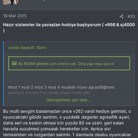
18 Mar 2015
#33
Hazır sistemler ile yavaştan hobiye başlıyorum ( v666 & sj4000
)
sedat bayezit' Alıntı:
Bu RESMİ görmek için izniniz yok. Giriş yap veya üye ol
Mod 1 mod 2 mod 3 mod 4 modelin hızını agrasifliğinimi
ayarlıyor hocam ? ev modu dışar modu gibi
Genişletmek için tıkla ...
öyle ise ki öyle tahmin ediyorum
Bu multi sevgim baslamadan once v262 vardi hediye gelmisti, o
%40 %60 %80 %100 yazan kısım neyi ifade ediyor yüksekliğimi
oyuncaktaki gibidir sanirim, o yuzdelik degerler agresiflik ayari,
acaba kafama takıldı
daha seri ve keskin olmasi icin yuzde 80 ve uzeri. geri kalan
havada suzulmesi yumusak hareketler icin. Ayrica sivi
modları değiştirmeyi bilmeyenler için güzel bir video ekliyeyim
temasindan ve ruzgardan sakinin. 1 damlada olsabu oyuncaklar