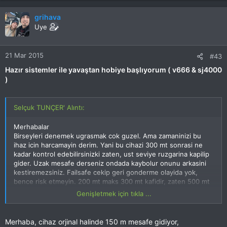
grihava
Uye
21 Mar 2015
#43
Hazır sistemler ile yavaştan hobiye başlıyorum ( v666 & sj4000
)
Selçuk TUNÇER' Alıntı:
Merhabalar
Birseyleri denemek ugrasmak cok guzel. Ama zamaninizi bu
ihaz icin harcamayin derim. Yani bu cihazi 300 mt sonrasi ne
kadar kontrol edebilirsinizki zaten, ust seviye ruzgarina kapilip
gider. Uzak mesafe derseniz ondada kaybolur onunu arkasini
kestiremezsiniz. Failsafe cekip geri gonderme olayida yok,
bence risk etmeyin. 200 mt maks 300 mt kafidir, zaten 500 mt
sonuc alindigini soylemissin e bu asamayada gelmissin deneyip
Genişletmek için tıkla ...
sonucu verebilirsin guzel olur. Ama degermi dersen bence
degmez. Yinede sonucu bekliyoruz[emoji108]
Merhaba, cihaz orjinal halinde 150 m mesafe gidiyor,