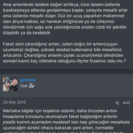
Ama antenlerde desibel değeri arttıkça, küre deseni üstlerde
basıklaşmaya altlarda genişlemeye başlar, yatayda mesafe artar
ama üstlerde mesafe düşer. Düz bir uçuş yaparken mükemmel
olan sinyal kalitesi, siz hareket ettiğinizde ya da cihazınızı
döndürmek için sağa sola yatırdığınızda aniden ciddi bir şekilde
düşebilir ya da kesilebilir.
Fakat sizin çıkardığınız anten, zaten doğru bir anten(uygun
uzunlukta) değilse, yüksek desibel kullansanız bile mesafeniz
artacaktır. Çıkardığınız antenin çıplak ucunun(metal silindirden
sonraki kısım) kaç milimetre olduğunu ölçme fırsatınız oldu mu ?
grihava
Uye
20 Mar 2015
#40
Merhaba bilgiler için teşekkür ederim, daha önceden anten
hesaplama konusunu okumuştum fakat bağladığım antenin
plastik kısmını açamadım maalesef ben hep göreceğim mesafede
uçuracağım sürekli cihaza bakacak yani anten, normalde