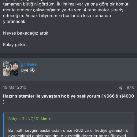
tamamen bittiğini gördüm. İki ihtimal var ya ona göre bir kömür
monte etmeye çalışacağımm ya da yeni 4 tane motor sipariş
edeceğim. Ancak biliyorum ki bunlar da kısa zamanda
yıpranacak.
Neyse bakacağız artık.
Kolay gelsin.
grihava
Uye
19 Mar 2015
#35
Hazır sistemler ile yavaştan hobiye başlıyorum ( v666 & sj4000
)
Selçuk TUNÇER' Alıntı:
Bu multi sevgim baslamadan once v262 vardi hediye gelmisti, o
oyuncaktaki gibidir sanirim, o yuzdelik degerler agresiflik ayari,