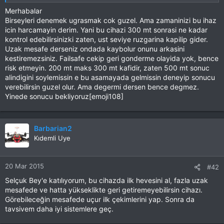
açısından gönderilebilir diye düşünüyorum
Merhabalar
Birseyleri denemek ugrasmak cok guzel. Ama zamaninizi bu ihaz
Bataryam olmadığı için daha deniyemedim en güzel sonuçları
icin harcamayin derim. Yani bu cihazi 300 mt sonrasi ne kadar
deneyerek göreceğiz tabi, aşırı verimsiz olursa eskisini takarım
kontrol edebilirsinizki zaten, ust seviye ruzgarina kapilip gider.
yine ne yapalım artık
Uzak mesafe derseniz ondada kaybolur onunu arkasini
kestiremezsiniz. Failsafe cekip geri gonderme olayida yok, bence
ölçtüm 2.5 cm
risk etmeyin. 200 mt maks 300 mt kafidir, zaten 500 mt sonuc
alindigini soylemissin e bu asamayada gelmissin deneyip sonucu
peki böyle küresel daha uzağa göndermek için anten varmıdır
verebilirsin guzel olur. Ama degermi dersen bence degmez.
yoksa artık bu cihazın ya da nasıl desem devrenin kalitesi ile mi
Yinede sonucu bekliyoruz[emoji108]
alakalı kalır
Sanırım şöyle antenlerden kullanmak daha sağlıklı olacak
Barbarian2
Kıdemli Uye
(sizin
Bu LİNKİ görmek için izniniz yok. Giriş yap veya üye ol
20 Mar 2015
yazdığınız konudan isimleri googlede aratarak buldum) aslında
#42
kendi modelimi topluyorum 450lik bir multikopter fakat onu
Selçuk Bey'e katılıyorum, bu cihazda ilk hevesini al, fazla uzak
toplayana kadar bunlada öyle oyalanıyorum işte hocam
mesafede ve hatta yükseklikte geri getiremeyebilirsin cihazı.
Görebileceğin mesafede uçur ilk çekimlerini yap. Sonra da
tavsivem daha iyi sistemlere geç.