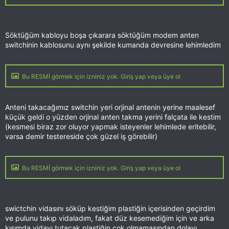
Söktüğüm kabloyu boşa çıkarara söktüğüm modem anten
switchinin kablosunu aynı şekilde kumanda devresine lehimledim
Bu RESMİ görmek için izniniz yok. Giriş yap veya üye ol
Anteni takacağımız switchin yeri orjinal antenin yerine maalesef
küçük geldi o yüzden orjinal anten takma yerini falçata ile kestim
(kesmesi biraz zor oluyor yapmak isteyenler lehimlede eritebilir,
varsa demir testereside çok güzel iş görebilir)
Bu RESMİ görmek için izniniz yok. Giriş yap veya üye ol
swictchin vidasını söküp kestiğim plastiğin içerisinden geçirdim
ve pulunu takıp vidaladım, fakat düz kesemediğim için ve arka
kısımda vidayı tutacak plastiğin çok olmamasından dolayı