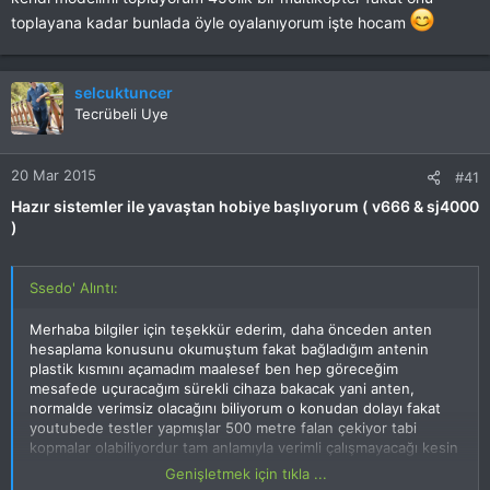
toplayana kadar bunlada öyle oyalanıyorum işte hocam
selcuktuncer
Tecrübeli Uye
20 Mar 2015
#41
Hazır sistemler ile yavaştan hobiye başlıyorum ( v666 & sj4000
)
Ssedo' Alıntı:
Merhaba bilgiler için teşekkür ederim, daha önceden anten
hesaplama konusunu okumuştum fakat bağladığım antenin
plastik kısmını açamadım maalesef ben hep göreceğim
mesafede uçuracağım sürekli cihaza bakacak yani anten,
normalde verimsiz olacağını biliyorum o konudan dolayı fakat
youtubede testler yapmışlar 500 metre falan çekiyor tabi
kopmalar olabiliyordur tam anlamıyla verimli çalışmayacağı kesin
bir şey birde önünde duvar falan geçerse kesin düşer zaten
Genişletmek için tıkla ...
gps vs yok gözden uzağa göndermemek lazım ancak yükseklik