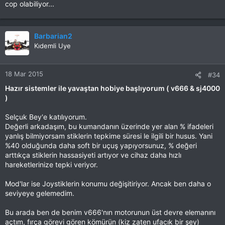
buraya belki işine yarayan olur
cop olabiliyor...
Bu LİNKİ görmek için izniniz yok. Giriş yap veya üye ol
Barbarian2
Kıdemli Uye
18 Mar 2015
#34
Hazır sistemler ile yavaştan hobiye başlıyorum ( v666 & sj4000
)
Selçuk Bey'e katılıyorum.
Değerli arkadaşım, bu kumandanın üzerinde yer alan % ifadeleri
yanlış bilmiyorsam stiklerin tepkime süresi le ilgili bir husus. Yani
%40 olduğunda daha soft bir uçuş yapıyorsunuz, % değeri
arttıkça stiklerin hassasiyeti artıyor ve cihaz daha hızlı
hareketlerinize tepki veriyor.
Mod'lar ise Joystiklerin konumu değişitiriyor. Ancak ben daha o
seviyeye gelemedim.
Bu arada ben de benim v666'nın motorunun üst devre elemanını
açtım, fırça görevi gören kömürün (kiz zaten ufacık bir şey)