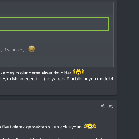
ı fiyatına eşit
kardeşim olur derse alıveririm gider
deşim Mehmeeeett ....(ne yapacağını bilemeyen modelci
#5
n fiyat olarak gercekten su an cok uygun.