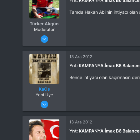
Ynt: KAMPANYA:İmax B6 Balancer
Tamda Hakan Abi'nin ihtiyacı olan 
Türker Akgün
Moderator
Katılım
4 Eki 2012
Mesajlar
13,876
Tepkime puanı
15,560
Yaş
46
13 Ara 2012
Konum
Kocaeli
Ynt: KAMPANYA:İmax B6 Balancer
İlgi Alanı
Heli
Bence ihtiyacı olan kaçırmasın der
KaOs
Yeni Uye
Katılım
11 Eki 2012
Mesajlar
33
Tepkime puanı
0
13 Ara 2012
Ynt: KAMPANYA:İmax B6 Balancer