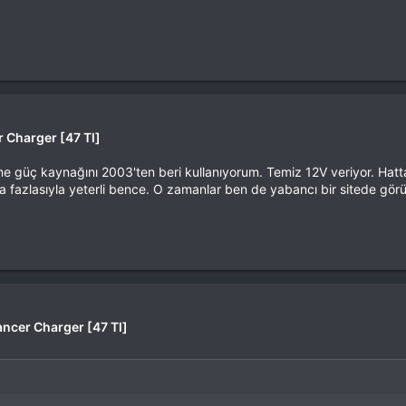
 Charger [47 Tl]
e güç kaynağını 2003'ten beri kullanıyorum. Temiz 12V veriyor. Hatta
 da fazlasıyla yeterli bence. O zamanlar ben de yabancı bir sitede gö
ncer Charger [47 Tl]