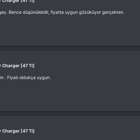
 Charger [47 Tl]
şey. Bence düşünülebilir, fiyatta uygun gözüküyor gerçekten.
 Charger [47 Tl]
im . Fiyatı oldukça uygun.
 Charger [47 Tl]