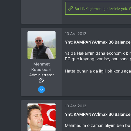
Tepkime puanı
44,114
Bu LİNKİ görmek için izniniz yok. G
Yaş
53
Konum
Kocaeli
İlgi Alanı
Heli
13 Ara 2012
Ynt: KAMPANYA:İmax B6 Balancer
Ya da Hakan'ım daha ekonomik bir c
PC guc kaynagı var ise, onu sana g
Mehmet
Kucuksari
Hatta bununla da ilgili bir konu a
Administrator
Katılım
4 Eki 2012
Mesajlar
37,342
Tepkime puanı
44,114
Yaş
53
13 Ara 2012
Konum
Kocaeli
Ynt: KAMPANYA:İmax B6 Balancer
İlgi Alanı
Heli
Mehmedim o zaman alıyım ben bu ale