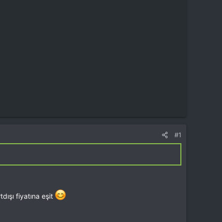
#1
dışı fiyatına eşit