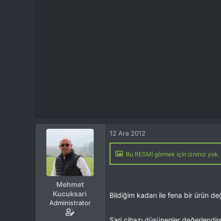
t
i
a
h
n
i
12 Ara 2012
Bu RESMİ görmek için izniniz yok. 
Mehmet
Kucuksari
Bildiğim kadarı ile fena bir ürün d
Administrator
Şarj cihazı düşünenler değerlendire