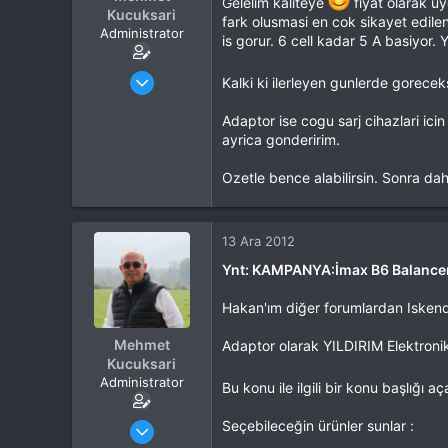
Gelelim kaliteye
fiyat olarak uy
Kucuksari
fark olusmasi en cok sikayet edile
Administrator
is gorur. 6 cell kadar 5 A basiyor. Ya
Katılım
4 Eki 2012
Kalki ki ilerleyen gunlerde goreceks
Mesajlar
37,342
Tepkime puanı
44,114
Adaptor ise cogu sarj cihazlari icin
Yaş
53
ayrica gonderirim.
Konum
Kocaeli
Ozetle bence alabilirsin. Sonra daha 
İlgi Alanı
Heli
13 Ara 2012
Ynt: KAMPANYA:İmax B6 Balancer
Hakan'ım diğer forumlardan Iskender
Mehmet
Adaptor olarak YILDIRIM Elektronik ü
Kucuksari
Administrator
Bu konu ile ilgili bir konu başlığı 
Katılım
4 Eki 2012
Seçebileceğin ürünler sunlar :
Mesajlar
37,342