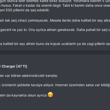
gun olunca ister istemez kalite biraz dusuyor. Yorumlara baktim 5 uzer
n husus. Fakat o kadar da onemli degil. Tabii ki benim daha once oner
ni 500 pillerini de sarj edebilir.
in tek sarj cihazi yetmeyecek. Mesela ilerde daha kaliteli bir sey alir
 gecerli ne yaz ki. Onu ayrica alman gerekecek. Daha pahali bir sarj ciha
kaliteli bir sey alirsin bunu da kopuk ucaklarin ya da zagi pillerin sarj
 Charger [47 Tl]
 var bilirsin elektronikcidir kendisi.
rünlerini şiddetle tavsiye ediyor. Internet üzerinden satısı var bildiği
açalım da kaynakta olsun ayrıca