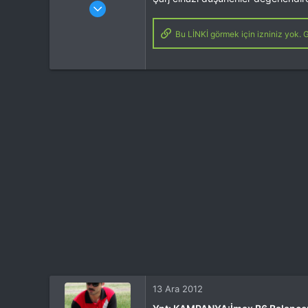
Katılım
4 Eki 2012
Mesajlar
37,342
Tepkime puanı
44,114
Bu LİNKİ görmek için izniniz yok. G
Yaş
53
Konum
Kocaeli
İlgi Alanı
Heli
13 Ara 2012