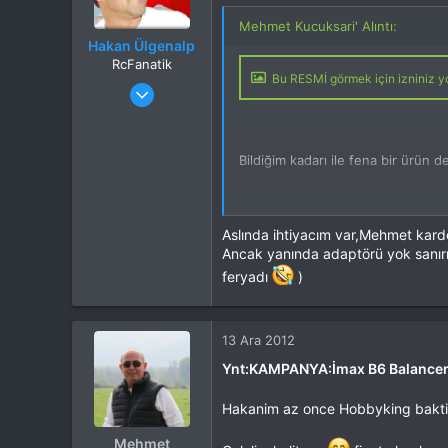
Mehmet Kucuksari' Alıntı:
Hakan Ülgenalp
RcFanatik
Bu RESMİ görmek için izniniz yo
Katılım
31 Eki 2012
Mesajlar
6,007
Tepkime puanı
8,637
Yaş
51
Bildiğim kadarı ile fena bir ürün 
Konum
Burdur
İlgi Alanı
Heli
Şarj cihazı düşünenler değerlendi
Aslında ihtiyacım var,Mehmet karde
Ancak yanında adaptörü yok sanır
Bu LİNKİ görmek için izniniz yok
feryadı
)
13 Ara 2012
Ynt:KAMPANYA:İmax B6 Balancer 
Hakanim az once Hobbyking baktim.
Mehmet