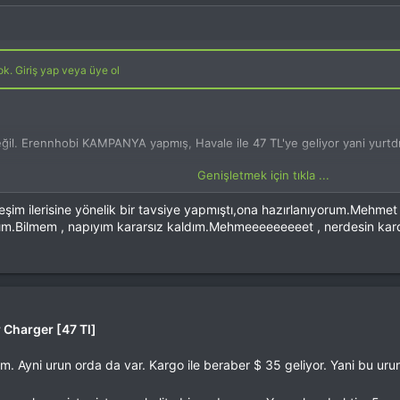
k. Giriş yap veya üye ol
değil. Erennhobi KAMPANYA yapmış, Havale ile 47 TL'ye geliyor yani yurtdış
Genişletmek için tıkla ...
rebilir
şim ilerisine yönelik bir tavsiye yapmıştı,ona hazırlanıyorum.Mehmet 
ım.Bilmem , napıyım kararsız kaldım.Mehmeeeeeeeeet , nerdesin kar
. Giriş yap veya üye ol
Charger [47 Tl]
 Ayni urun orda da var. Kargo ile beraber $ 35 geliyor. Yani bu uru