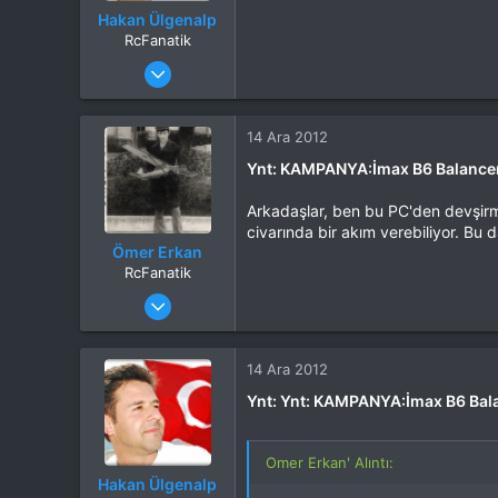
Hakan Ülgenalp
RcFanatik
Katılım
31 Eki 2012
Mesajlar
6,007
Tepkime puanı
8,637
Yaş
51
14 Ara 2012
Konum
Burdur
Ynt: KAMPANYA:İmax B6 Balancer
İlgi Alanı
Heli
Arkadaşlar, ben bu PC'den devşirm
civarında bir akım verebiliyor. Bu
Ömer Erkan
RcFanatik
Katılım
4 Eki 2012
Mesajlar
3,603
Tepkime puanı
6,218
Yaş
68
14 Ara 2012
Konum
Başiskele - Kocaeli
Ynt: Ynt: KAMPANYA:İmax B6 Bala
İlgi Alanı
Uçak
Omer Erkan' Alıntı:
Hakan Ülgenalp