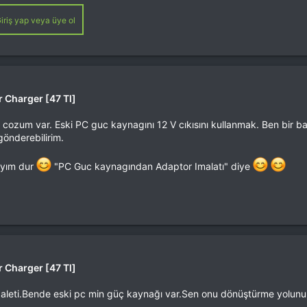
iriş yap veya üye ol
 Charger [47 Tl]
ozum var. Eski PC guc kaynagını 12 V cıkısını kullanmak. Ben bir bak
önderebilirim.
çayım dur
"PC Guc kaynagından Adaptor Imalatı" diye
 Charger [47 Tl]
ti.Bende eski pc min güç kaynağı var.Sen onu dönüştürme yolunu tarif