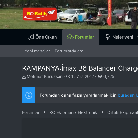
Öne Çıkan
Forumlar
Neler yeni
Yeni mesajlar
Forumlarda ara
KAMPANYA:İmax B6 Balancer Charge
K
B
Mehmet Kucuksari
12 Ara 2012
6,725
o
a
n
ş
b
l
Forumdan daha fazla yararlanmak için
buradan ÜY
u
a
y
n
u
g
Forumlar
RC Ekipman / Elektronik
Ortak Ekipmanl
b
ı
a
ç
ş
t
l
a
a
r