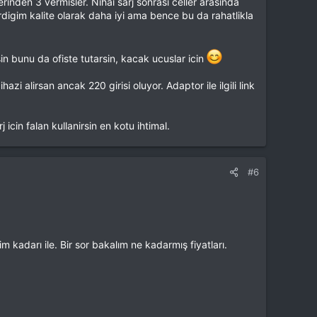
inden 3 vermisler. Nihai sarj sonrasi celler arasinda
digim kalite olarak daha iyi ama bence bu da rahatlikla
sin bunu da ofiste tutarsin, kacak ucuslar icin
zi alirsan ancak 220 girisi oluyor. Adaptor ile ilgili link
 icin falan kullanirsin en kotu ihtimal.
#6
m kadarı ile. Bir sor bakalım ne kadarmış fiyatları.