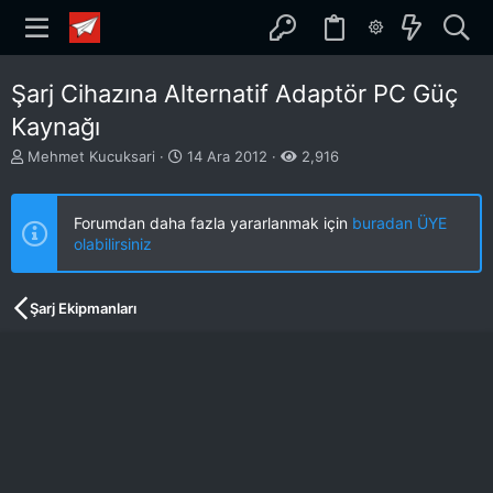
Şarj Cihazına Alternatif Adaptör PC Güç
Kaynağı
K
B
Mehmet Kucuksari
14 Ara 2012
2,916
o
a
n
ş
b
l
Forumdan daha fazla yararlanmak için
buradan ÜYE
u
a
olabilirsiniz
y
n
u
g
b
ı
Şarj Ekipmanları
a
ç
ş
t
l
a
a
r
t
i
a
h
n
i