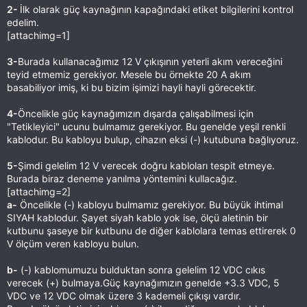
2-
İlk olarak güç kaynağının kapağındaki etiket bilgilerini kontrol
edelim.
[attachimg=1]
3-
Burada kullanacağımız 12 V çıkışının yeterli akım vereceğini
teyid etmemiz gerekiyor. Mesele bu örnekte 20 A akım
basabiliyor imiş, ki bu bizim işimizi hayli hayli görecektir.
4-
Öncelikle güç kaynağımızın dışarda çalışabilmesi için
"Tetikleyici" ucunu bulmamız gerekiyor. Bu genelde yeşil renkli
kablodur. Bu kabloyu bulup, cihazın eksi (-) kutubuna bağlıyoruz.
5-
Şimdi gelelim 12 V verecek doğru kabloları tespit etmeye.
Burada biraz deneme yanılma yöntemini kullacağız.
[attachimg=2]
a-
Öncelikle (-) kabloyu bulmamız gerekiyor. Bu büyük ihtimal
SIYAH kablodur. Şayet siyah kablo yok ise, ölçü aletinin bir
kutbunu şaseye bir kutbunu de diğer kablolara temas ettirerek 0
V ölçüm veren kabloyu bulun.
b-
(-) kablomumuzu bulduktan sonra gelelim 12 VDC cıkıs
verecek (+) bulmaya.Güç kaynağımızın genelde +3.3 VDC, 5
VDC ve 12 VDC olmak üzere 3 kademeli çıkışı vardır.