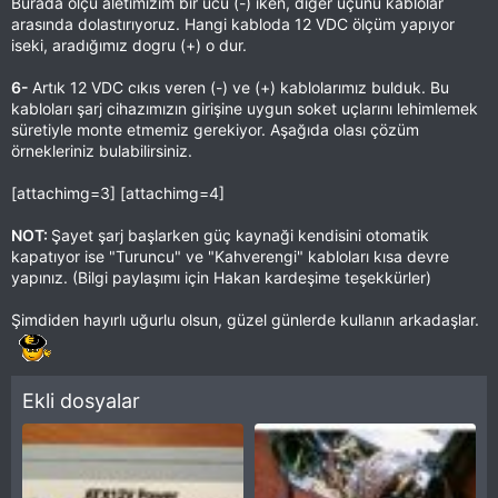
Burada ölçü aletimizim bir ucu (-) iken, diğer uçunu kablolar
arasında dolastırıyoruz. Hangi kabloda 12 VDC ölçüm yapıyor
iseki, aradığımız dogru (+) o dur.
6-
Artık 12 VDC cıkıs veren (-) ve (+) kablolarımız bulduk. Bu
kabloları şarj cihazımızın girişine uygun soket uçlarını lehimlemek
süretiyle monte etmemiz gerekiyor. Aşağıda olası çözüm
örnekleriniz bulabilirsiniz.
[attachimg=3] [attachimg=4]
NOT:
Şayet şarj başlarken güç kaynaği kendisini otomatik
kapatıyor ise "Turuncu" ve "Kahverengi" kabloları kısa devre
yapınız. (Bilgi paylaşımı için Hakan kardeşime teşekkürler)
Şimdiden hayırlı uğurlu olsun, güzel günlerde kullanın arkadaşlar.
Ekli dosyalar