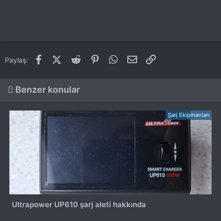
Facebook
X (Twitter)
Reddit
Pinterest
WhatsApp
E-posta
Link
Paylaş:
Benzer konular
Şarj Ekipmanları
Ultrapower UP610 şarj aleti hakkında