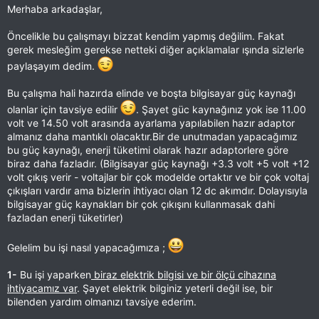
Merhaba arkadaşlar,
Öncelikle bu çalışmayı bizzat kendim yapmış değilim. Fakat
gerek mesleğim gerekse netteki diğer açıklamalar ışında sizlerle
paylaşayım dedim.
Bu çalışma hali hazırda elinde ve boşta bilgisayar güç kaynağı
olanlar için tavsiye edilir
. Şayet güc kaynağınız yok ise 11.00
volt ve 14.50 volt arasında ayarlama yapılabilen hazır adaptor
almanız daha mantıklı olacaktır.Bir de unutmadan yapacağımız
bu güç kaynağı, enerji tüketimi olarak hazır adaptorlere göre
biraz daha fazladır. (Bilgisayar güç kaynağı +3.3 volt +5 volt +12
volt çıkış verir - voltajlar bir çok modelde ortaktır ve bir çok voltaj
çıkışları vardır ama bizlerin ihtiyacı olan 12 dc akımdır. Dolayısıyla
bilgisayar güç kaynakları bir çok çıkışını kullanmasak dahi
fazladan enerji tüketirler)
Gelelim bu işi nasıl yapacağımıza ;
1-
Bu işi yaparken
biraz elektrik bilgisi ve bir ölçü cihazına
ihtiyacamız var
. Şayet elektrik bilginiz yeterli değil ise, bir
bilenden yardım olmanızı tavsiye ederim.