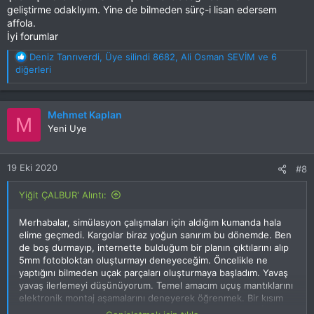
geliştirme odaklıyım. Yine de bilmeden sürç-i lisan edersem
affola.
İyi forumlar
T
Deniz Tanrıverdi
,
Üye silindi 8682
,
Ali Osman SEVİM
ve 6
e
diğerleri
p
k
i
Mehmet Kaplan
M
l
Yeni Uye
e
r
:
19 Eki 2020
#8
Yiğit ÇALBUR' Alıntı:
Merhabalar, simülasyon çalışmaları için aldığım kumanda hala
elime geçmedi. Kargolar biraz yoğun sanırım bu dönemde. Ben
de boş durmayıp, internette bulduğum bir planın çıktılarını alıp
5mm fotobloktan oluşturmayı deneyeceğim. Öncelikle ne
yaptığını bilmeden uçak parçaları oluşturmaya başladım. Yavaş
yavaş ilerlemeyi düşünüyorum. Temel amacım uçuş mantıklarını
elektronik montaj aşamalarını deneyerek öğrenmek. Bir kısım
parçaların şablon şeklinde oluşmuş halini paylaşıyorum. İyi