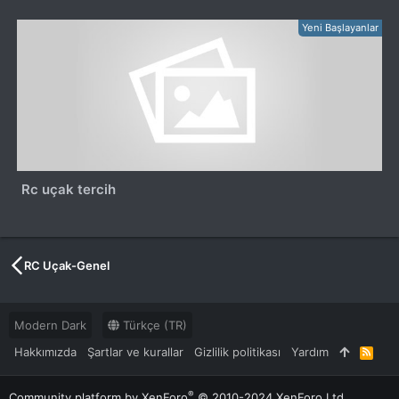
Yeni Başlayanlar
Rc uçak tercih
RC Uçak-Genel
Modern Dark
Türkçe (TR)
Hakkımızda
Şartlar ve kurallar
Gizlilik politikası
Yardım
R
S
S
®
Community platform by XenForo
© 2010-2024 XenForo Ltd.