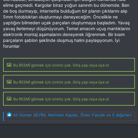
elime geçmedi. Kargolar biraz yoğun sanırım bu dönemde. Ben
de boş durmayıp, internette bulduğum bir planın çıktılarını alıp
5mm fotobloktan oluşturmayı deneyeceğim. Öncelikle ne
yaptığını bilmeden uçak parçaları oluşturmaya başladım. Yavaş
yavaş ilerlemeyi düşünüyorum. Temel amacım uçuş mantıklarını
elektronik montaj aşamalarını deneyerek öğrenmek. Bir kısım
parçaların şablon şeklinde oluşmuş halini paylaşıyorum. İyi
forumlar
Bu RESMİ görmek için izniniz yok. Giriş yap veya üye ol
Bu RESMİ görmek için izniniz yok. Giriş yap veya üye ol
Bu RESMİ görmek için izniniz yok. Giriş yap veya üye ol
T
Ali Osman SEVİM
,
Mehmet Kaplan
,
Ömer Farukk
ve 5 diğerleri
e
p
k
i