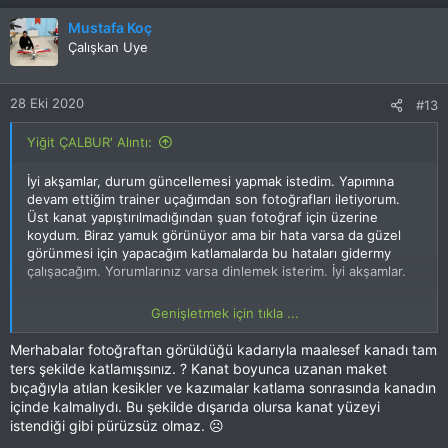
k
Mustafa Koç
i
Çalışkan Uye
l
e
r
28 Eki 2020
#13
:
Yiğit ÇALBUR' Alıntı:
İyi akşamlar, durum güncellemesi yapmak istedim. Yapımına
devam ettiğim trainer uçağımdan son fotoğrafları iletiyorum.
Üst kanat yapıştırılmadığından şuan fotoğraf için üzerine
koydum. Biraz yamuk görünüyor ama bir hata varsa da güzel
görünmesi için yapacağım katlamalarda bu hataları gidermy
çalışacağım. Yorumlarınız varsa dinlemek isterim. İyi akşamlar.
Genişletmek için tıkla ...
Bu RESMİ görmek için izniniz yok. Giriş yap veya üye ol
Merhabalar fotoğraftan görüldüğü kadarıyla maalesef kanadı tam
ters şekilde katlamışsınız. ? Kanat boyunca uzanan maket
bıçağıyla atılan kesikler ve kazımalar katlama sonrasında kanadın
Bu RESMİ görmek için izniniz yok. Giriş yap veya üye ol
içinde kalmalıydı. Bu şekilde dışarıda olursa kanat yüzeyi
istendiği gibi pürüzsüz olmaz. ☹
Bu RESMİ görmek için izniniz yok. Giriş yap veya üye ol