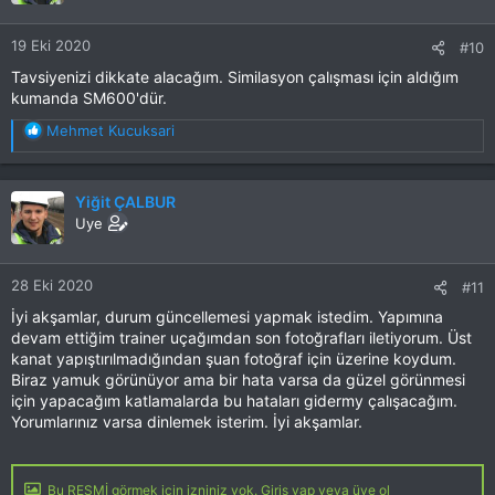
e
r
19 Eki 2020
#10
:
Tavsiyenizi dikkate alacağım. Similasyon çalışması için aldığım
kumanda SM600'dür.
T
Mehmet Kucuksari
e
p
k
Yiğit ÇALBUR
i
Uye
l
e
r
28 Eki 2020
#11
:
İyi akşamlar, durum güncellemesi yapmak istedim. Yapımına
devam ettiğim trainer uçağımdan son fotoğrafları iletiyorum. Üst
kanat yapıştırılmadığından şuan fotoğraf için üzerine koydum.
Biraz yamuk görünüyor ama bir hata varsa da güzel görünmesi
için yapacağım katlamalarda bu hataları gidermy çalışacağım.
Yorumlarınız varsa dinlemek isterim. İyi akşamlar.
Bu RESMİ görmek için izniniz yok. Giriş yap veya üye ol