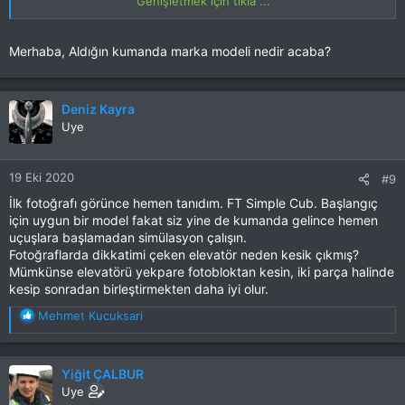
Genişletmek için tıkla ...
forumlar
Merhaba, Aldığın kumanda marka modeli nedir acaba?
Bu RESMİ görmek için izniniz yok. Giriş yap veya üye ol
Deniz Kayra
Bu RESMİ görmek için izniniz yok. Giriş yap veya üye ol
Uye
Bu RESMİ görmek için izniniz yok. Giriş yap veya üye ol
19 Eki 2020
#9
İlk fotoğrafı görünce hemen tanıdım. FT Simple Cub. Başlangıç
için uygun bir model fakat siz yine de kumanda gelince hemen
uçuşlara başlamadan simülasyon çalışın.
Fotoğraflarda dikkatimi çeken elevatör neden kesik çıkmış?
Mümkünse elevatörü yekpare fotobloktan kesin, iki parça halinde
kesip sonradan birleştirmekten daha iyi olur.
T
Mehmet Kucuksari
e
p
k
Yiğit ÇALBUR
i
Uye
l