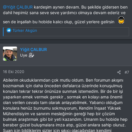
@Yiğit ÇALBUR
kardeşim aynen devam. Bu şekilde gidersen ben
dahil hepimiz sana seve seve yardımcı olmaya devam ederiz ve
sen de inşallah bu hobide kalıcı olup, güzel yerlere gelirsin
T
Türker Akgün
e
p
k
Yiğit ÇALBUR
i
Uye
l
e
r
16 Eki 2020
#7
:
Abilerim okuduklarımdan çok mutlu oldum. Ben forumun akışını
bozmamak için daha önceden defalarca üzerinde konuşulmuş
konuları tekrar tekrar önünüze sunmak istemedim. Bir de bir işi
yaparken emek vermek gerekir , sormak en kolayı ama önemli
olan verilen cevabı tam olarak anlayabilmek. Yabancı olduğum
konulara henüz burnumu sokmuyorum, Kendim İnşaat Yüksek
Mühendisiyim ve sanırım mesleğimin gereği hep bir çözüm
bulmak araştırmak gibi bir yeti kazandım. Umarım bu hobide hep
beraber güzel buluşmalara imza atıp, güzel anılara sahip oluruz.
Şuan için bildiklerim sizler için sıkıcı olacağından kendimi