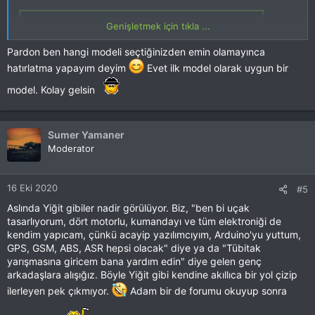
Genişletmek için tıkla ...
Bu LİNKİ görmek için izniniz yok. Giriş yap veya üye ol
Pardon ben hangi modeli seçtiğinizden emin olamayınca
hatırlatma yapayım deyim
Evet ilk model olarak uygun bir
model. Kolay gelsin
Sumer Yamaner
Moderator
16 Eki 2020
#5
Aslında Yiğit gibiler nadir görülüyor. Biz, "ben bi uçak
tasarlıyorum, dört motorlu, kumandayı ve tüm elektroniği de
kendim yapıcam, çünkü acayip yazılımcıyım, Arduino'yu yuttum,
GPS, GSM, ABS, ASR hepsi olacak" diye ya da "Tübitak
yarışmasına giricem bana yardım edin" diye gelen genç
arkadaşlara alışığız. Böyle Yiğit gibi kendine akıllıca bir yol çizip
ilerleyen pek çıkmıyor.
Adam bir de forumu okuyup sonra