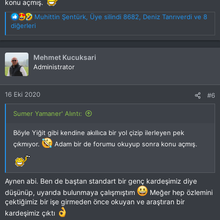
konu açmış.
T
Muhittin Şentürk
,
Üye silindi 8682
,
Deniz Tanrıverdi
ve 8
e
diğerleri
p
k
i
Mehmet Kucuksari
l
Administrator
e
r
:
16 Eki 2020
#6
Sumer Yamaner' Alıntı:
Böyle Yiğit gibi kendine akıllıca bir yol çizip ilerleyen pek
çıkmıyor.
Adam bir de forumu okuyup sonra konu açmış.
Aynen abi. Ben de baştan standart bir genç kardeşimiz diye
düşünüp, uyarıda bulunmaya çalışmıştım
Meğer hep özlemini
çektiğimiz bir işe girmeden önce okuyan ve araştıran bir
kardeşimiz çıktı