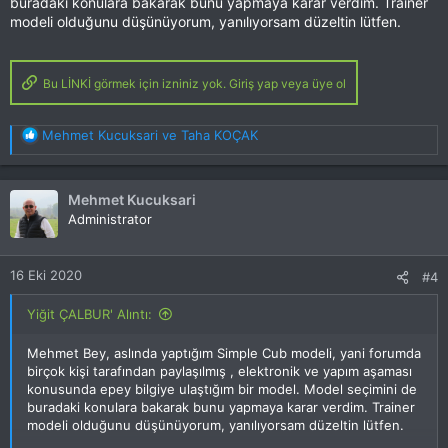
buradaki konulara bakarak bunu yapmaya karar verdim. Trainer
modeli olduğunu düşünüyorum, yanılıyorsam düzeltin lütfen.
Bu LİNKİ görmek için izniniz yok. Giriş yap veya üye ol
T
Mehmet Kucuksari
ve
Taha KOÇAK
e
p
k
Mehmet Kucuksari
i
Administrator
l
e
r
16 Eki 2020
#4
:
Yiğit ÇALBUR' Alıntı:
Mehmet Bey, aslında yaptığım Simple Cub modeli, yani forumda
birçok kişi tarafından paylaşılmış , elektronik ve yapım aşaması
konusunda epey bilgiye ulaştığım bir model. Model seçimini de
buradaki konulara bakarak bunu yapmaya karar verdim. Trainer
modeli olduğunu düşünüyorum, yanılıyorsam düzeltin lütfen.