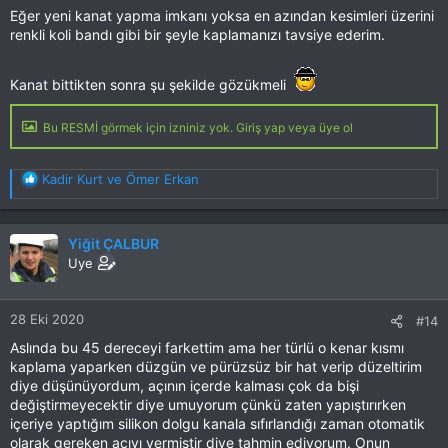
Eğer yeni kanat yapma imkanı yoksa en azından kesimleri üzerini
renkli koli bandı gibi bir şeyle kaplamanızı tavsiye ederim.
Kanat bittikten sonra şu şekilde gözükmeli
Bu RESMİ görmek için izniniz yok. Giriş yap veya üye ol
T
Kadir Kurt
ve
Ömer Erkan
e
p
k
Yiğit ÇALBUR
i
Uye
l
e
r
28 Eki 2020
#14
:
Aslında bu 45 dereceyi farkettim ama her türlü o kenar kısmı
kaplama yaparken düzgün ve pürüzsüz bir hat verip düzeltirim
diye düşünüyordum, açının içerde kalması çok da bişi
değiştirmeyecektir diye umuyorum çünkü zaten yapıştırırken
içeriye yaptığım silikon dolgu kanala sıfırlandığı zaman otomatik
olarak gereken açıyı vermiştir diye tahmin ediyorum. Onun