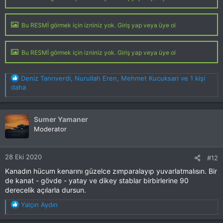
Bu RESMİ görmek için izniniz yok. Giriş yap veya üye ol
Bu RESMİ görmek için izniniz yok. Giriş yap veya üye ol
T
Deniz Tanrıverdi
,
Nurullah Eren
,
Mehmet Kucuksari
ve 1 kişi
e
daha
p
k
i
Sumer Yamaner
l
Moderator
e
r
:
28 Eki 2020
#12
Kanadın hücum kenarını güzelce zımparalayıp yuvarlatmalısın. Bir
de kanat - gövde - yatay ve dikey stablar birbirlerine 90
derecelik açılarla dursun.
T
Yalçın Aydın
e
p