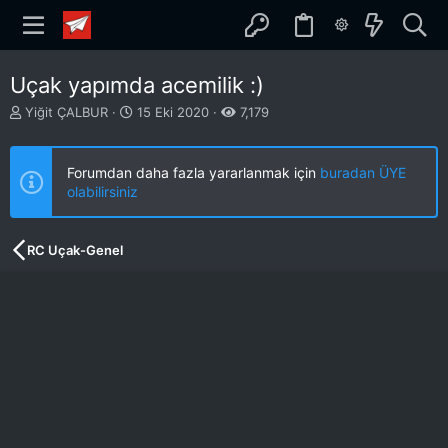
Uçak yapımda acemilik :)
K
B
Yiğit ÇALBUR
15 Eki 2020
7,179
o
a
n
ş
b
l
Forumdan daha fazla yararlanmak için
buradan ÜYE
u
a
olabilirsiniz
y
n
u
g
b
ı
RC Uçak-Genel
a
ç
ş
t
l
a
a
r
t
i
a
h
n
i