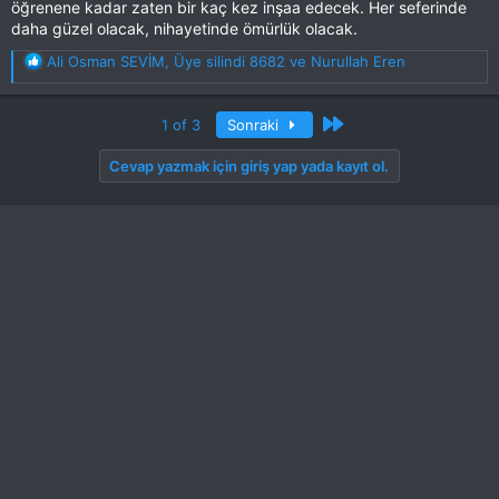
öğrenene kadar zaten bir kaç kez inşaa edecek. Her seferinde
daha güzel olacak, nihayetinde ömürlük olacak.
T
Ali Osman SEVİM
,
Üye silindi 8682
ve
Nurullah Eren
e
p
k
Son
1 of 3
Sonraki
i
l
Cevap yazmak için giriş yap yada kayıt ol.
e
r
: