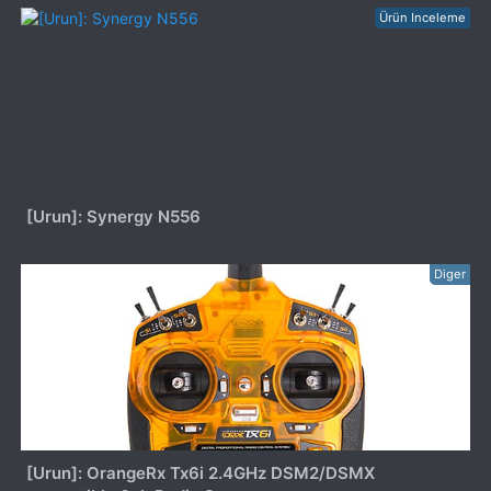
Ürün Inceleme
[Urun]: Synergy N556
Diger
[Urun]: OrangeRx Tx6i 2.4GHz DSM2/DSMX