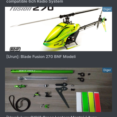
compatible 6ch Radio System
Diger
[Urun]: Blade Fusion 270 BNF Modeli
Diger