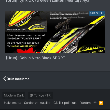
[Urun]: Lynx OXY3 Green Lantern Montaj / Ayar
SAB Goblin
[Urun]: Goblin Nitro Black SPORT
Ürün Inceleme
Modern Dark
Türkçe (TR)
Hakkımızda
Şartlar ve kurallar
Gizlilik politikası
Yardım
R
S
S