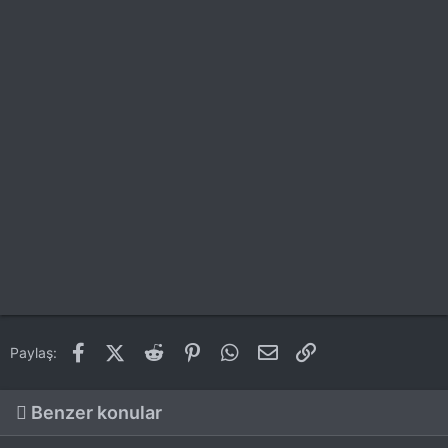
Facebook
X (Twitter)
Reddit
Pinterest
WhatsApp
E-posta
Link
Paylaş:
Benzer konular