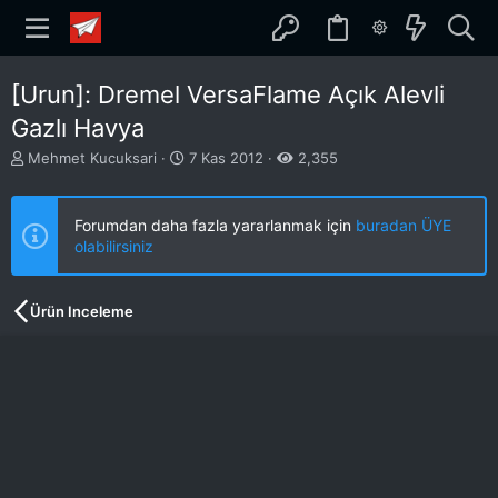
[Urun]: Dremel VersaFlame Açık Alevli
Gazlı Havya
K
B
Mehmet Kucuksari
7 Kas 2012
2,355
o
a
n
ş
b
l
Forumdan daha fazla yararlanmak için
buradan ÜYE
u
a
olabilirsiniz
y
n
u
g
b
ı
Ürün Inceleme
a
ç
ş
t
l
a
a
r
t
i
a
h
n
i