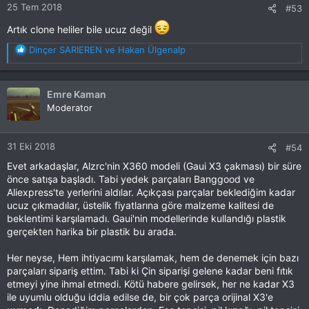
25 Tem 2018
#53
Artık clone heliler bile ucuz değil
T
Dinçer SARIEREN
ve
Hakan Ülgenalp
e
p
k
Emre Kaman
i
Moderator
l
e
r
31 Eki 2018
#54
:
Evet arkadaşlar, Alzrc'nin X360 modeli (Gaui X3 çakması) bir süre
önce satışa başladı. Tabi yedek parçaları Banggood ve
Aliexpress'te yerlerini aldılar. Açıkçası parçalar beklediğim kadar
ucuz çıkmadılar, üstelik fiyatlarına göre malzeme kalitesi de
beklentimi karşılamadı. Gaui'nin modellerinde kullandığı plastik
gerçekten harika bir plastik bu arada.
Her neyse, Hem ihtiyacımı karşılamak, hem de denemek için bazı
parçaları sipariş ettim. Tabi ki Çin siparişi gelene kadar beni fıtık
etmeyi yine ihmal etmedi. Kötü habere gelirsek, her ne kadar X3
ile uyumlu olduğu iddia edilse de, bir çok parça orijinal X3'e