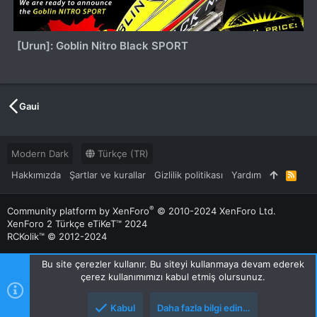
[Urun]: Goblin Nitro Black SPORT
Gaui
Modern Dark
Türkçe (TR)
Hakkımızda
Şartlar ve kurallar
Gizlilik politikası
Yardım
R
S
S
®
Community platform by XenForo
© 2010-2024 XenForo Ltd.
XenForo 2 Türkçe eTiKeT™ 2024
RCKolik™ © 2012-2024
Bu site çerezler kullanır. Bu siteyi kullanmaya devam ederek
çerez kullanımımızı kabul etmiş olursunuz.
Kabul
Daha fazla bilgi edin…