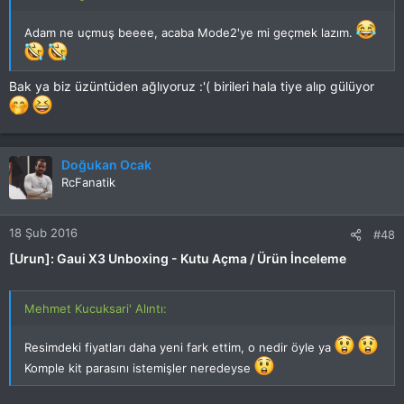
Adam ne uçmuş beeee, acaba Mode2'ye mi geçmek lazım.
Bak ya biz üzüntüden ağlıyoruz :'( birileri hala tiye alıp gülüyor
Doğukan Ocak
RcFanatik
18 Şub 2016
#48
[Urun]: Gaui X3 Unboxing - Kutu Açma / Ürün İnceleme
Mehmet Kucuksari' Alıntı:
Resimdeki fiyatları daha yeni fark ettim, o nedir öyle ya
Komple kit parasını istemişler neredeyse