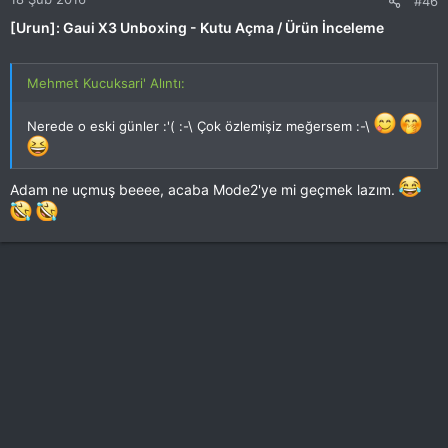
#46
[Urun]: Gaui X3 Unboxing - Kutu Açma / Ürün İnceleme
Mehmet Kucuksari' Alıntı:
Nerede o eski günler :'( :-\ Çok özlemişiz meğersem :-\
Adam ne uçmuş beeee, acaba Mode2'ye mi geçmek lazım.