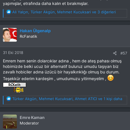
yapmışlar, etrafında daha kalın et bırakmışlar.
T
Ali Yalçın
,
Türker Akgün
,
Mehmet Kucuksari
ve 3 diğerleri
e
p
k
Hakan Ülgenalp
i
RcFanatik
l
e
r
31 Eki 2018
#57
:
Emrem hem senin dolarcıklar adına , hem de ateş pahası olmuş
hobimizde belki ucuz bir alternatif buluruz umudu taşıyan biz
zavallı hobiciler adına üzücü bir hayalkırıklığı olmuş bu durum.
Teşekkür ederim kardeşim , umudumuzu yitirmeyelim ,
T
Türker Akgün
,
Mehmet Kucuksari
,
Ahmet ATICI
ve 1 kişi daha
e
p
k
Emre Kaman
i
Moderator
l
e