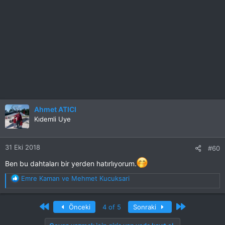
Ahmet ATICI
Kıdemli Uye
31 Eki 2018
#60
Ben bu dahtaları bir yerden hatırlıyorum.
T
Emre Kaman
ve
Mehmet Kucuksari
e
p
k
First
Son
Önceki
4 of 5
Sonraki
i
l