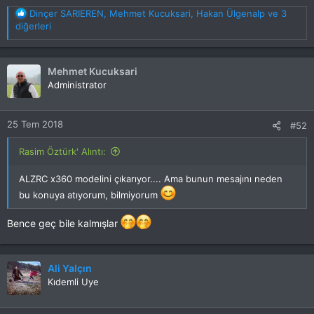
T
Dinçer SARIEREN
,
Mehmet Kucuksari
,
Hakan Ülgenalp
ve 3
e
diğerleri
p
k
i
Mehmet Kucuksari
l
Administrator
e
r
:
25 Tem 2018
#52
Rasim Öztürk' Alıntı:
ALZRC x360 modelini çıkarıyor.... Ama bunun mesajını neden
bu konuya atıyorum, bilmiyorum
Bence geç bile kalmışlar
Ali Yalçın
Kıdemli Uye