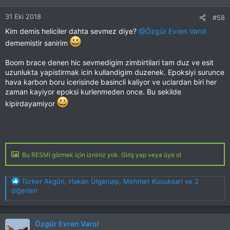
r
31 Eki 2018
#58
:
Kim demis heliciler dahta sevmez diye?
@Özgür Evren Varol
dememistir sanirim
Boom brace denen hic sevmedigim zimbirtilari tam duz ve esit
uzunlukta yapistirmak icin kullandigim duzenek. Epoksiyi surunce
hava karbon boru icerisinde basincli kaliyor ve uclardan biri her
zaman kayiyor epoksi kurlenmeden once. Bu sekilde
kipirdayamiyor
Bu RESMİ görmek için izniniz yok. Giriş yap veya üye ol
T
Türker Akgün
,
Hakan Ülgenalp
,
Mehmet Kucuksari
ve 2
e
diğerleri
p
k
i
Özgür Evren Varol
l