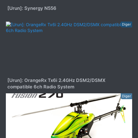
[Urun]: Synergy N556
Diger
[Urun]: OrangeRx Tx6i 2.4GHz DSM2/DSMX
compatible 6ch Radio System
Diger