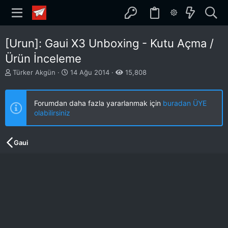
[Urun]: Gaui X3 Unboxing - Kutu Açma /
Ürün İnceleme
K
B
Türker Akgün
14 Ağu 2014
15,808
o
a
n
ş
b
l
Forumdan daha fazla yararlanmak için
buradan ÜYE
u
a
olabilirsiniz
y
n
u
g
b
ı
Gaui
a
ç
ş
t
l
a
a
r
t
i
a
h
n
i