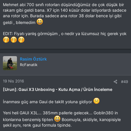
Mehmet abi 700 sınıfı rotorları düşündüğümüz de çok düşük bir
rakam gibi geldi bana. X7 için 140 küsür dolar istiyorlardı sadece
ana rotor için. Burada sadece ana rotor 38 dolar bence iyi gibi
geldi , bilemedim
EDIT: Fiyatı yanlış görmüşüm , o nedir ya lüzumsuz hiç gerek yok
Rasim Öztürk
RcFanatik
19 Nis 2016
#49
[Urun]: Gaui X3 Unboxing - Kutu Açma / Ürün İnceleme
İnanması güç ama Gaui de taklit yoluna gidiyor
Yeni heli GAUI X3L... 385mm pallerle gelecek... Goblin380 in
klonlarına benzemiş tipten
Boomuyla, skidiyle, kanopisiyle
şekil aynı, renk gaui formula tipinde.