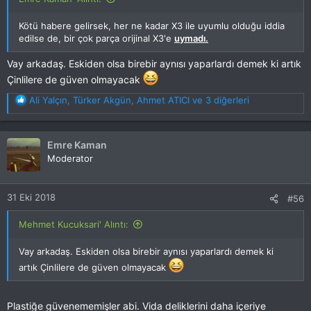
Kötü habere gelirsek, her ne kadar X3 ile uyumlu olduğu iddia
edilse de, bir çok parça orijinal X3'e
uymadı.
Vay arkadaş. Eskiden olsa birebir aynısı yaparlardı demek ki artık
Çinlilere de güven olmayacak
T
Ali Yalçın
,
Türker Akgün
,
Ahmet ATICI
ve 3 diğerleri
e
p
k
Emre Kaman
i
Moderator
l
e
r
31 Eki 2018
#56
:
Mehmet Kucuksari' Alıntı:
Vay arkadaş. Eskiden olsa birebir aynısı yaparlardı demek ki
artık Çinlilere de güven olmayacak
Plastiğe güvenememişler abi. Vida deliklerini daha içeriye