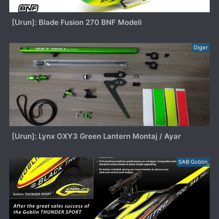
[Urun]: Blade Fusion 270 BNF Modeli
Diger
[Urun]: Lynx OXY3 Green Lantern Montaj / Ayar
SAB Goblin