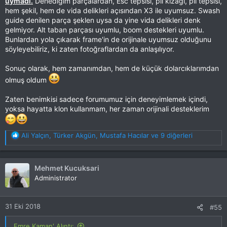
uymadı.
Denediğim parçalardan, Esc tepsisi, pil kızağı, pil tepsisi,
hem şekil, hem de vida delikleri açısından X3 ile uyumsuz. Swash
guide denilen parça şeklen uysa da yine vida delikleri denk
gelmiyor. Alt taban parçası uyumlu, boom destekleri uyumlu.
Bunlardan yola çıkarak frame'in de orijinale uyumsuz olduğunu
söyleyebiliriz, ki zaten fotoğraflardan da anlaşılıyor.
Sonuç olarak, hem zamanımdan, hem de küçük dolarcıklarımdan
olmuş oldum
Zaten benimkisi sadece forumumuz için deneyimlemek içindi,
yoksa hayatta klon kullanmam, her zaman orijinali desteklerim
T
Ali Yalçın
,
Türker Akgün
,
Mustafa Hacılar
ve 9 diğerleri
e
p
k
Mehmet Kucuksari
i
Administrator
l
e
r
31 Eki 2018
#55
:
Emre Kaman' Alıntı: