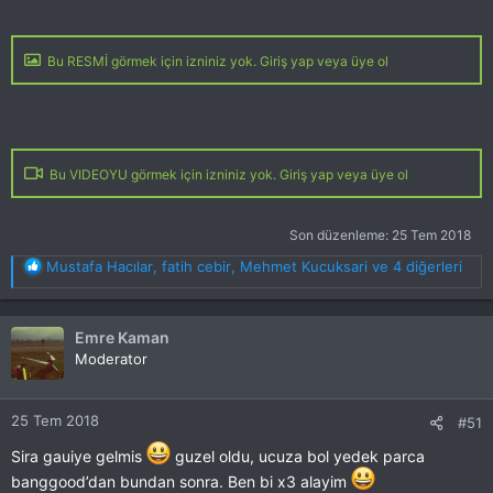
Bu RESMİ görmek için izniniz yok. Giriş yap veya üye ol
Bu VIDEOYU görmek için izniniz yok. Giriş yap veya üye ol
Son düzenleme:
25 Tem 2018
T
Mustafa Hacılar
,
fatih cebir
,
Mehmet Kucuksari
ve 4 diğerleri
e
p
k
Emre Kaman
i
Moderator
l
e
r
25 Tem 2018
#51
:
Sira gauiye gelmis
guzel oldu, ucuza bol yedek parca
banggood’dan bundan sonra. Ben bi x3 alayim