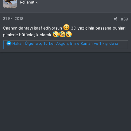
RcFanatik
e
r
:
31 Eki 2018
#59
Caanım dahtayı israf ediyorsun
3D yazicinla bassana bunlari
pimlerle bütünleşik olarak
T
Hakan Ülgenalp
,
Türker Akgün
,
Emre Kaman
ve 1 kişi daha
e
p
k
i
l
e
r
: