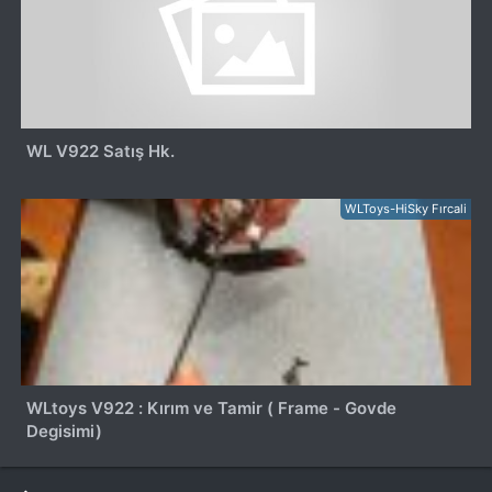
WL V922 Satış Hk.
WLToys-HiSky Fırcali
WLtoys V922 : Kırım ve Tamir ( Frame - Govde
Degisimi)