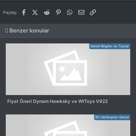
Facebook
X (Twitter)
Reddit
Pinterest
WhatsApp
E-posta
Link
Paylaş:
Benzer konular
Genel Bilgiler ve Tiyolar
Fiyat Öneri Dynam Hawksky ve WlToys V922
RC Helikopter-Genel