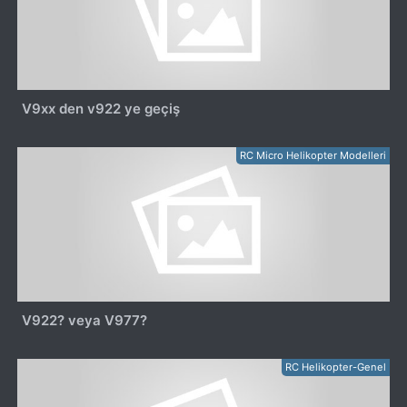
V9xx den v922 ye geçiş
RC Micro Helikopter Modelleri
V922? veya V977?
RC Helikopter-Genel