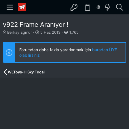
v922 Frame Aranıyor !
K
B
Berkay Eğmür
5 Haz 2013
1,765
o
a
n
ş
b
l
Forumdan daha fazla yararlanmak için
buradan ÜYE
u
a
olabilirsiniz
y
n
u
g
b
ı
WLToys-HiSky Fırcali
a
ç
ş
t
l
a
a
r
t
i
a
h
n
i