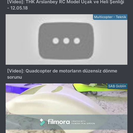
[Video]: THK Arslanbey RC Model Uçak ve Heli Şenliği
- 12.05.18
Multicopter - Teknik
[Video]: Quadcopter de motorların düzensiz dönme
sorunu
SAB Goblin