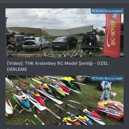
RCKolik Bulusmalari
[Video]: THK Arslanbey RC Model Şenliği - OZEL
DERLEME
RCKolik Bulusmalari