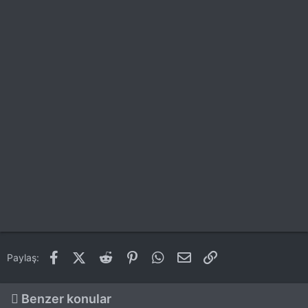
Facebook
X (Twitter)
Reddit
Pinterest
WhatsApp
E-posta
Link
Paylaş:
Benzer konular