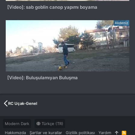
[Video]: sab goblin canop yapımı boyama
Akdeniz
[Video]: Buluşulamıyan Buluşma
RC Uçak-Genel
Modern Dark
Türkçe (TR)
Hakkımızda
Şartlar ve kurallar
Gizlilik politikası
Yardım
R