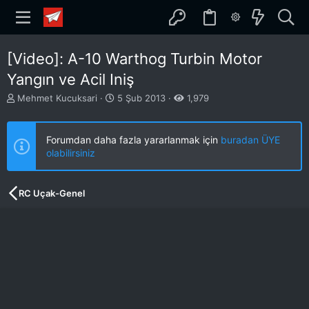
[Video]: A-10 Warthog Turbin Motor
Yangın ve Acil Iniş
K
B
Mehmet Kucuksari
5 Şub 2013
1,979
o
a
n
ş
b
l
Forumdan daha fazla yararlanmak için
buradan ÜYE
u
a
olabilirsiniz
y
n
u
g
b
ı
RC Uçak-Genel
a
ç
ş
t
l
a
a
r
t
i
a
h
n
i