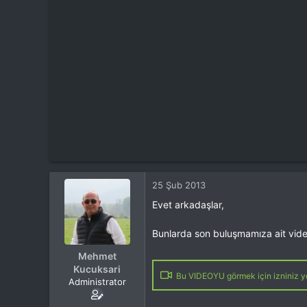
t
i
a
h
n
i
25 Şub 2013
Evet arkadaşlar,
Bunlarda son buluşmamıza ait videol
Mehmet
Kucuksari
Bu VIDEOYU görmek için izniniz yo
Administrator