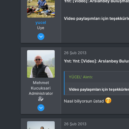
Ynt: [Video]: Arslanbey Buluşmas
Video paylaşımları için teşekkürl
yucel
Uye
Katılım
4 Eki 2012
Mesajlar
110
Tepkime puanı
1
26 Şub 2013
Ynt: Ynt: [Video]: Arslanbey Bul
YÜCEL' Alıntı:
Mehmet
Kucuksari
Video paylaşımları için teşekkürle
Administrator
Nasıl biliyorsun üstad
Katılım
4 Eki 2012
Mesajlar
37,342
Tepkime puanı
44,114
Yaş
53
26 Şub 2013