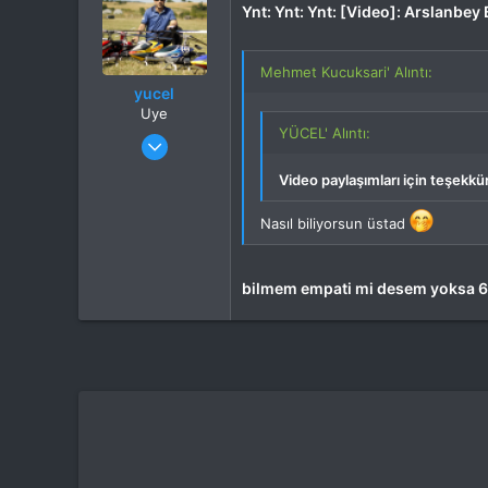
Konum
Kocaeli
Ynt: Ynt: Ynt: [Video]: Arslanbey
İlgi Alanı
Heli
Mehmet Kucuksari' Alıntı:
yucel
Uye
YÜCEL' Alıntı:
Katılım
4 Eki 2012
Mesajlar
110
Video paylaşımları için teşekkür
Tepkime puanı
1
Nasıl biliyorsun üstad
bilmem empati mi desem yoksa 6.