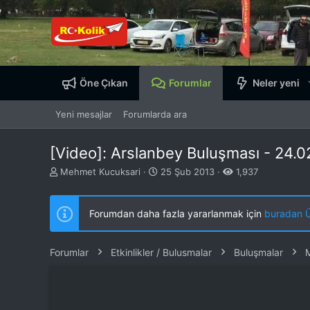
Öne Çıkan
Forumlar
Neler yeni
Yeni mesajlar
Forumlarda ara
[Video]: Arslanbey Buluşması - 24.0
K
B
Mehmet Kucuksari
25 Şub 2013
1,937
o
a
n
ş
b
l
Forumdan daha fazla yararlanmak için
buradan ÜY
u
a
y
n
u
g
Forumlar
Etkinlikler / Bulusmalar
Buluşmalar
b
ı
a
ç
ş
t
l
a
a
r