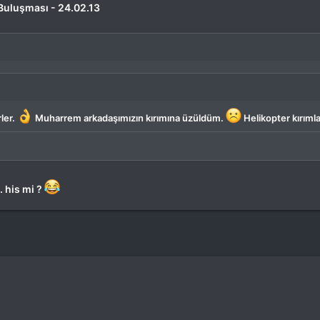
 Buluşması - 24.02.13
ler.
Muharrem arkadaşımızın kırımına üzüldüm.
Helikopter kırımlar
 his mi ?