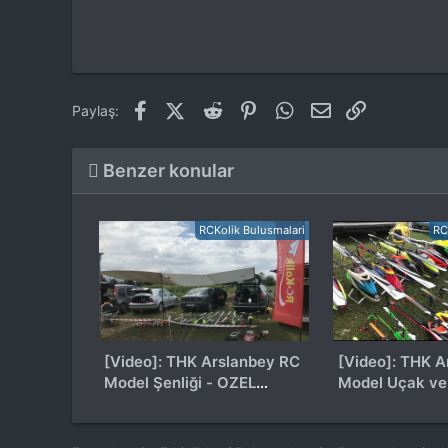
Facebook
X (Twitter)
Reddit
Pinterest
WhatsApp
E-posta
Link
Paylaş:
Benzer konular
RCKolik Bulusmalari
RC
[Video]: THK Arslanbey RC
[Video]: THK A
Model Şenliği - OZEL
Model Uçak ve 
DERLEME
- 12.05.18