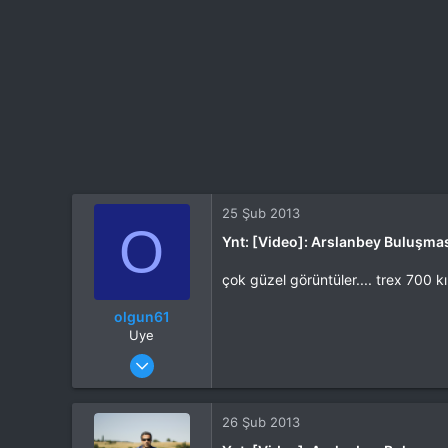
25 Şub 2013
O
Ynt: [Video]: Arslanbey Buluşmas
çok güzel görüntüler.... trex 700 k
olgun61
Uye
Katılım
17 Ara 2012
Mesajlar
75
Tepkime puanı
0
26 Şub 2013