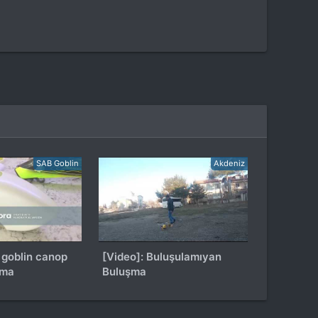
SAB Goblin
Akdeniz
[Video]: Buluşulamıyan
ama
Buluşma