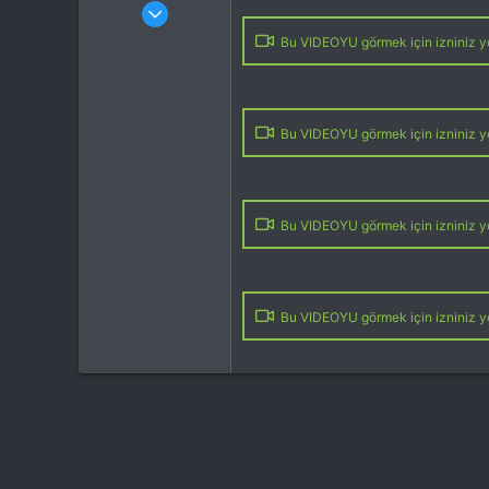
Katılım
4 Eki 2012
Mesajlar
37,342
Bu VIDEOYU görmek için izniniz yo
Tepkime puanı
44,114
Yaş
53
Konum
Kocaeli
İlgi Alanı
Heli
Bu VIDEOYU görmek için izniniz yo
Bu VIDEOYU görmek için izniniz yo
Bu VIDEOYU görmek için izniniz yo