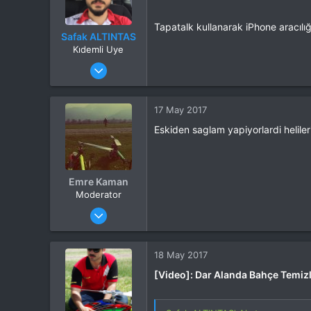
Tapatalk kullanarak iPhone aracılığ
Safak ALTINTAS
Kıdemli Uye
Katılım
17 Şub 2016
Mesajlar
1,801
Tepkime puanı
1,549
Yaş
40
17 May 2017
Konum
Kocaeli
Eskiden saglam yapiyorlardi heliler
İlgi Alanı
Heli
Emre Kaman
Moderator
Katılım
21 Kas 2013
Mesajlar
6,273
Tepkime puanı
12,108
Yaş
45
18 May 2017
Konum
İzmir
[Video]: Dar Alanda Bahçe Temizli
İlgi Alanı
Heli