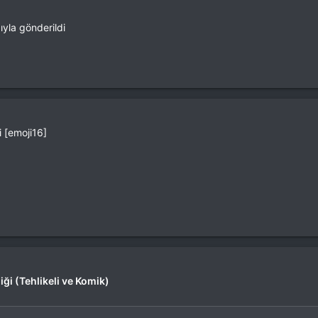
ıyla gönderildi
i [emoji16]
ği (Tehlikeli ve Komik)