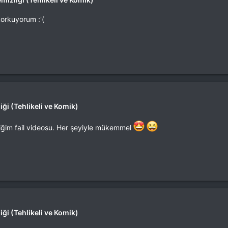
korkuyorum :'(
ği (Tehlikeli ve Komik)
ğim fail videosu. Her şeyiyle mükemmel
ği (Tehlikeli ve Komik)