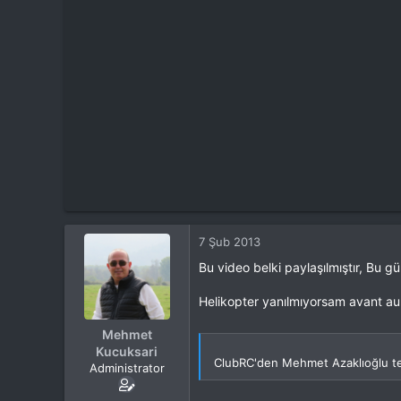
t
i
a
h
n
i
7 Şub 2013
Bu video belki paylaşılmıştır, Bu
Helikopter yanılmıyorsam avant aur
Mehmet
Kucuksari
ClubRC'den Mehmet Azaklıoğlu t
Administrator