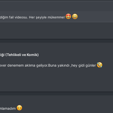
iğim fail videosu. Her şeyiyle mükemmel
ği (Tehlikeli ve Komik)
hover denemem aklıma geliyor.Buna yakındı ,hey gidi günler
r anlamadım