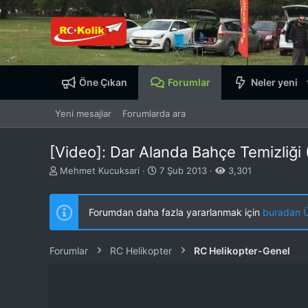
Öne Çıkan
Forumlar
Neler yeni
Yeni mesajlar
Forumlarda ara
[Video]: Dar Alanda Bahçe Temizliği 
K
B
Mehmet Kucuksari
7 Şub 2013
3,301
o
a
n
ş
b
l
Forumdan daha fazla yararlanmak için
buradan ÜY
u
a
y
n
u
g
Forumlar
RC Helikopter
RC Helikopter-Genel
b
ı
a
ç
ş
t
l
a
a
r