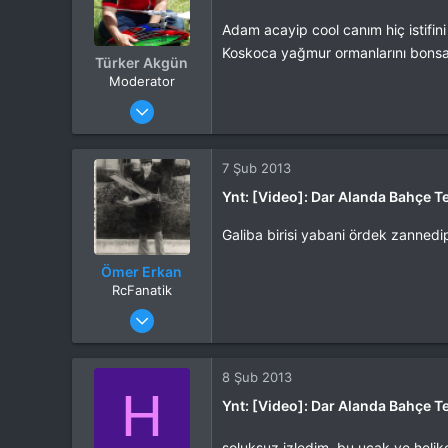
Adam acayip cool canım hiç istifin
Koskoca yağmur ormanlarını bonsai 
Türker Akgün
Moderator
Katılım
4 Eki 2012
Mesajlar
13,876
Tepkime puanı
15,560
Yaş
46
7 Şub 2013
Konum
Kocaeli
Ynt: [Video]: Dar Alanda Bahçe Te
İlgi Alanı
Heli
Galiba birisi yabani ördek zannedip,
Ömer Erkan
RcFanatik
Katılım
4 Eki 2012
Mesajlar
3,603
Tepkime puanı
6,218
Yaş
68
8 Şub 2013
H
Konum
Başiskele - Kocaeli
Ynt: [Video]: Dar Alanda Bahçe Te
İlgi Alanı
Uçak
soluksuz izledim, bu uçak ve helik