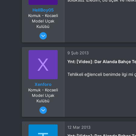
HellBoy05
Komuk - Kocaeli
Model Uçak
Kulübü
Katılım
26 Ocak 2013
Mesajlar
7
Tepkime puanı
0
9 Şub 2013
X
Ynt: [Video]: Dar Alanda Bahçe Te
Tehlikeli eğlenceli benimde ilgi m
Xenforo
Komuk - Kocaeli
Model Uçak
Kulübü
Katılım
27 Ara 2012
Mesajlar
47
Tepkime puanı
0
Konum
Ýzmir
12 Mar 2013
Web sitesi
bilginforum.com
Ynt: [Video]: Dar Alanda Bahçe Te