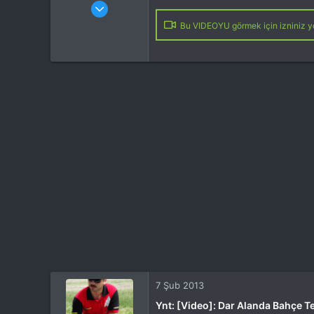
Katılım
4 Eki 2012
Mesajlar
37,342
Bu VIDEOYU görmek için izniniz yo
Tepkime puanı
44,114
Yaş
53
Konum
Kocaeli
İlgi Alanı
Heli
7 Şub 2013
Ynt: [Video]: Dar Alanda Bahçe Te