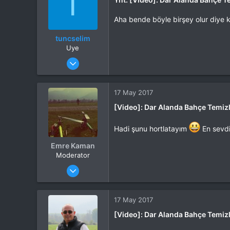
T
Aha bende böyle birşey olur diye 
tuncselim
Uye
Katılım
24 Şub 2013
Mesajlar
61
Tepkime puanı
0
Yaş
54
17 May 2017
Konum
Kocaeli / Gebze
[Video]: Dar Alanda Bahçe Temizli
Hadi şunu hortlatayım
En sevdi
Emre Kaman
Moderator
Katılım
21 Kas 2013
Mesajlar
6,273
Tepkime puanı
12,108
Yaş
45
17 May 2017
Konum
İzmir
[Video]: Dar Alanda Bahçe Temizli
İlgi Alanı
Heli