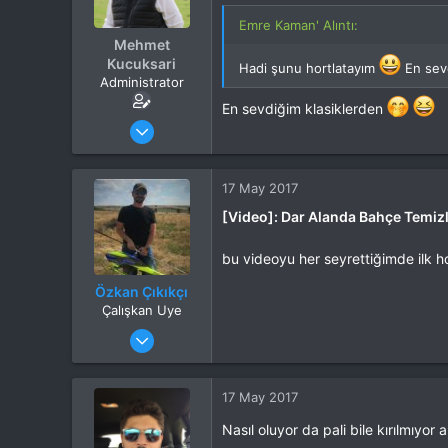
Emre Kaman' Alıntı:
Mehmet
Kucuksari
Hadi şunu hortlatayım
En sevd
Administrator
En sevdiğim klasiklerden
Katılım
4 Eki 2012
Mesajlar
37,342
Tepkime puanı
44,114
Yaş
53
17 May 2017
Konum
Kocaeli
[Video]: Dar Alanda Bahçe Temizli
İlgi Alanı
Heli
bu videoyu her seyrettiğimde ilk 
Özkan Çıkıkçı
Çalışkan Uye
Katılım
21 Ocak 2014
Mesajlar
597
Tepkime puanı
885
Yaş
52
17 May 2017
Konum
İstanbul
Nasıl oluyor da pali bile kırılmıyo
İlgi Alanı
Heli