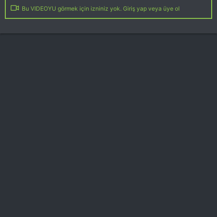
Bu VIDEOYU görmek için izniniz yok. Giriş yap veya üye ol