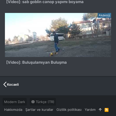
[Video]: sab goblin canop yapımı boyama
Akdeniz
[Video]: Buluşulamıyan Buluşma
Kocaeli
Modern Dark
Türkçe (TR)
Hakkımızda
Şartlar ve kurallar
Gizlilik politikası
Yardım
R
S