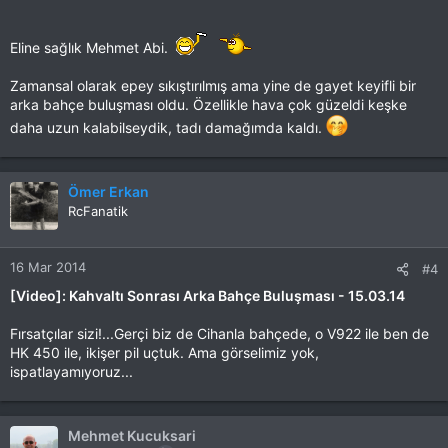
Eline sağlık Mehmet Abi.
Zamansal olarak epey sıkıştırılmış ama yine de gayet keyifli bir
arka bahçe buluşması oldu. Özellikle hava çok güzeldi keşke
daha uzun kalabilseydik, tadı damağımda kaldı.
Ömer Erkan
RcFanatik
16 Mar 2014
#4
[Video]: Kahvaltı Sonrası Arka Bahçe Buluşması - 15.03.14
Fırsatçılar sizi!...Gerçi biz de Cihanla bahçede, o V922 ile ben de
HK 450 ile, ikişer pil uçtuk. Ama görselimiz yok,
ispatlayamıyoruz...
Mehmet Kucuksari