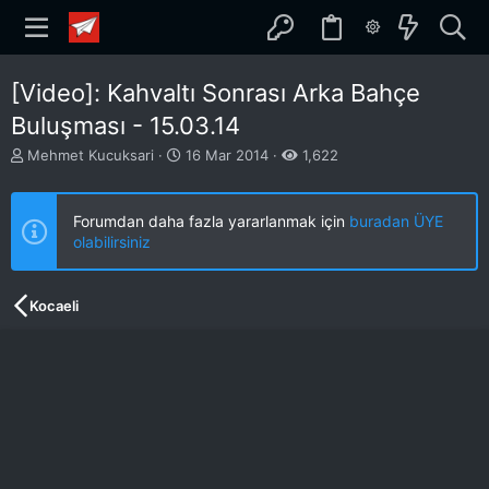
[Video]: Kahvaltı Sonrası Arka Bahçe
Buluşması - 15.03.14
K
B
Mehmet Kucuksari
16 Mar 2014
1,622
o
a
n
ş
b
l
Forumdan daha fazla yararlanmak için
buradan ÜYE
u
a
olabilirsiniz
y
n
u
g
b
ı
Kocaeli
a
ç
ş
t
l
a
a
r
t
i
a
h
n
i