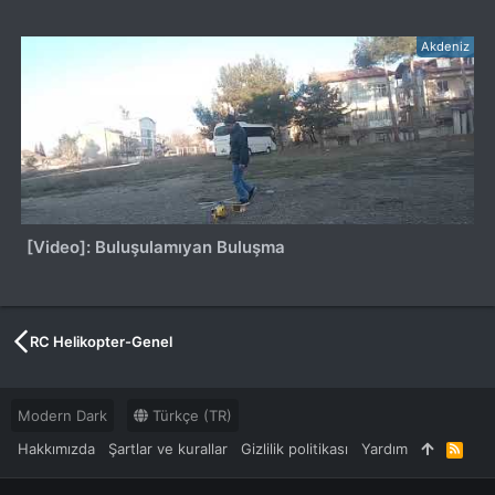
Akdeniz
[Video]: Buluşulamıyan Buluşma
RC Helikopter-Genel
Modern Dark
Türkçe (TR)
Hakkımızda
Şartlar ve kurallar
Gizlilik politikası
Yardım
R
S
S