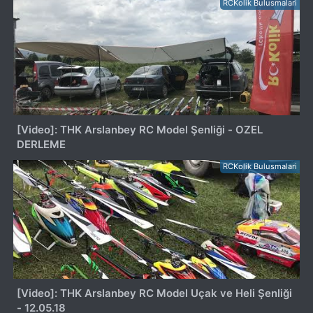
RCKolik Bulusmalari
[Video]: THK Arslanbey RC Model Şenliği - OZEL
DERLEME
RCKolik Bulusmalari
[Video]: THK Arslanbey RC Model Uçak ve Heli Şenliği
- 12.05.18