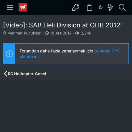
[Video]: SAB Heli Division at OHB 2012!
K
B
Mehmet Kucuksari
18 Ara 2012
2,248
o
a
n
ş
b
l
Forumdan daha fazla yararlanmak için
buradan ÜYE
u
a
olabilirsiniz
y
n
u
g
b
ı
RC Helikopter-Genel
a
ç
ş
t
l
a
a
r
t
i
a
h
n
i