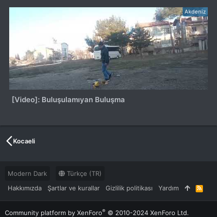
Akdeniz
[Video]: Buluşulamıyan Buluşma
Kocaeli
Modern Dark
Türkçe (TR)
Hakkımızda
Şartlar ve kurallar
Gizlilik politikası
Yardım
R
S
S
®
Community platform by XenForo
© 2010-2024 XenForo Ltd.