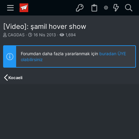
[Video]: şamil hover show
K
B
CAGDAS
16 Nis 2013
1,694
o
a
n
ş
b
l
Forumdan daha fazla yararlanmak için
buradan ÜYE
u
a
olabilirsiniz
y
n
u
g
b
ı
Kocaeli
a
ç
ş
t
l
a
a
r
t
i
a
h
n
i