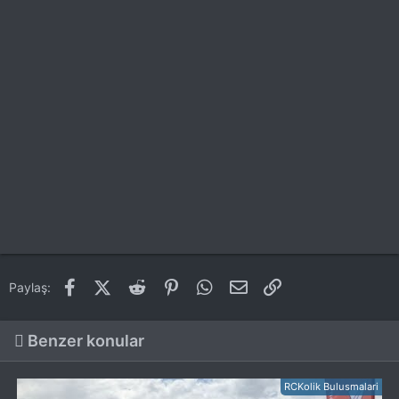
Facebook
X (Twitter)
Reddit
Pinterest
WhatsApp
E-posta
Link
Paylaş:
Benzer konular
RCKolik Bulusmalari