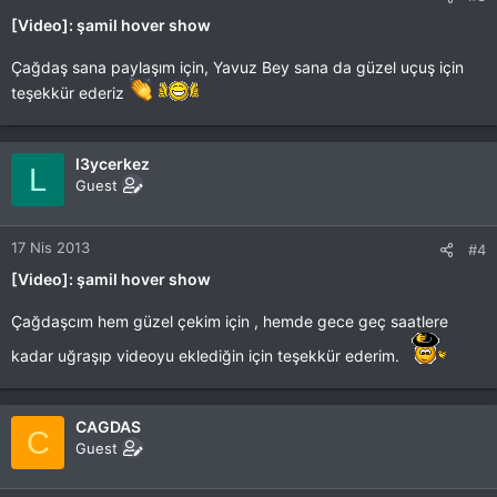
[Video]: şamil hover show
Çağdaş sana paylaşım için, Yavuz Bey sana da güzel uçuş için
teşekkür ederiz
l3ycerkez
L
Guest
17 Nis 2013
#4
[Video]: şamil hover show
Çağdaşcım hem güzel çekim için , hemde gece geç saatlere
kadar uğraşıp videoyu eklediğin için teşekkür ederim.
CAGDAS
C
Guest