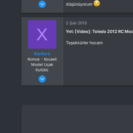
Katılım
4 Eki 2012
düşünüyorum
Mesajlar
37,342
Tepkime puanı
44,114
Yaş
53
2 Şub 2013
Konum
X
Kocaeli
Ynt: [Video]: Toledo 2012 RC Mo
İlgi Alanı
Heli
Teşekkürler hocam
Xenforo
Komuk - Kocaeli
Model Uçak
Kulübü
Katılım
27 Ara 2012
Mesajlar
47
Tepkime puanı
0
Konum
Ýzmir
Web sitesi
bilginforum.com