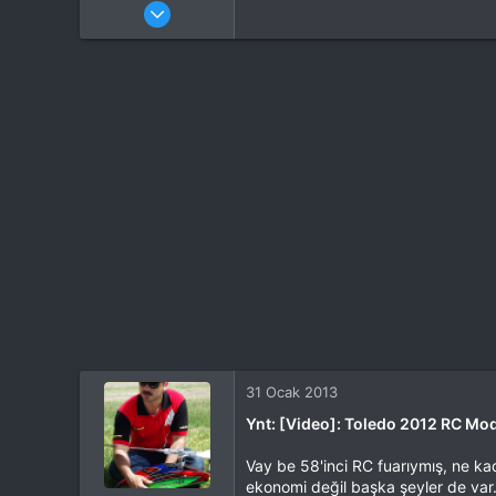
Katılım
4 Eki 2012
Mesajlar
37,342
Tepkime puanı
44,114
Yaş
53
Konum
Kocaeli
İlgi Alanı
Heli
31 Ocak 2013
Ynt: [Video]: Toledo 2012 RC Mo
Vay be 58'inci RC fuarıymış, ne ka
ekonomi değil başka şeyler de var