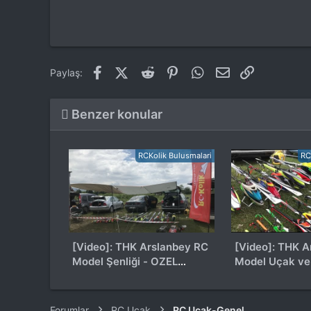
Facebook
X (Twitter)
Reddit
Pinterest
WhatsApp
E-posta
Link
Paylaş:
Benzer konular
RCKolik Bulusmalari
RC
[Video]: THK Arslanbey RC
[Video]: THK A
Model Şenliği - OZEL
Model Uçak ve 
DERLEME
- 12.05.18
Forumlar
RC Uçak
RC Uçak-Genel