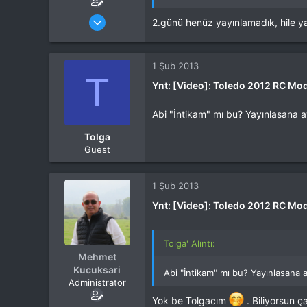
Katılım
4 Eki 2012
2.günü henüz yayınlamadık, hile 
Mesajlar
37,342
Tepkime puanı
44,114
Yaş
53
1 Şub 2013
Konum
T
Kocaeli
Ynt: [Video]: Toledo 2012 RC Mo
İlgi Alanı
Heli
Abi "İntikam" mı bu? Yayınlasana 
Tolga
Guest
1 Şub 2013
Ynt: [Video]: Toledo 2012 RC Mo
Tolga' Alıntı:
Mehmet
Kucuksari
Abi "İntikam" mı bu? Yayınlasana
Administrator
Yok be Tolgacım
. Biliyorsun 