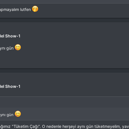
yapmayalım lutfen
del Show-1
aynı gün
del Show-1
 aynı gün
çağımız "Tüketim Çağı". O nedenle herşeyi aynı gün tüketmeyelim, y