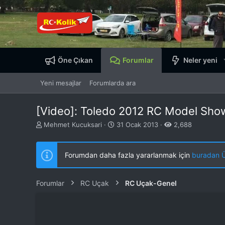
Öne Çıkan
Forumlar
Neler yeni
Yeni mesajlar
Forumlarda ara
[Video]: Toledo 2012 RC Model Sho
K
B
Mehmet Kucuksari
31 Ocak 2013
2,688
o
a
n
ş
b
l
Forumdan daha fazla yararlanmak için
buradan ÜY
u
a
y
n
u
g
Forumlar
RC Uçak
RC Uçak-Genel
b
ı
a
ç
ş
t
l
a
a
r