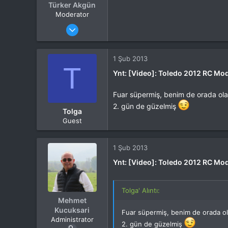
Türker Akgün
Moderator
Katılım
4 Eki 2012
Mesajlar
13,876
Tepkime puanı
15,560
Yaş
46
1 Şub 2013
T
Konum
Kocaeli
Ynt: [Video]: Toledo 2012 RC Mo
İlgi Alanı
Heli
Fuar süpermiş, benim de orada ola
2. gün de güzelmiş
Tolga
Guest
1 Şub 2013
Ynt: [Video]: Toledo 2012 RC Mo
Tolga' Alıntı:
Mehmet
Kucuksari
Fuar süpermiş, benim de orada ol
Administrator
2. gün de güzelmiş