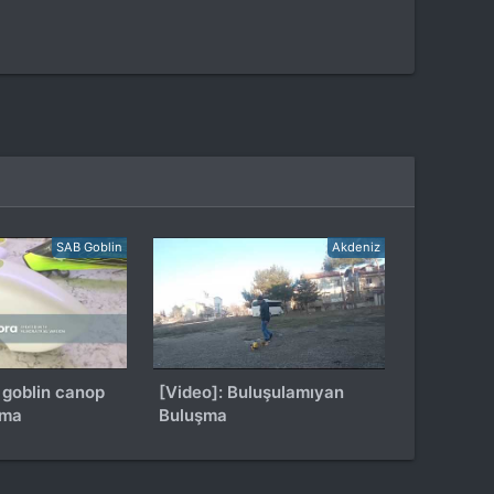
SAB Goblin
Akdeniz
[Video]: Buluşulamıyan
ama
Buluşma