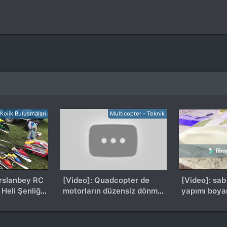
Kolik Bulusmalari
Multicopter - Teknik
rslanbey RC
[Video]: Quadcopter de
[Video]: sab goblin canop
Heli Şenliği
motorların düzensiz dönme
yapımı boy
sorunu