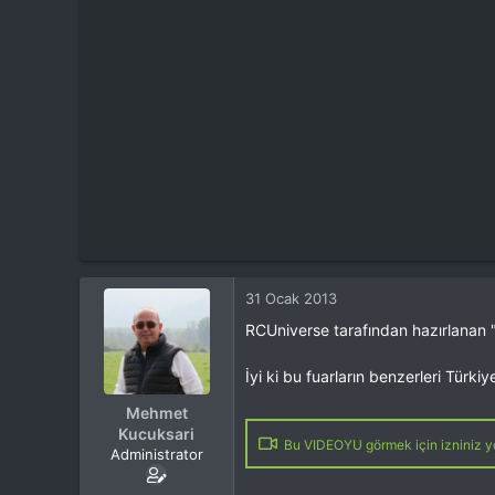
t
i
a
h
n
i
31 Ocak 2013
RCUniverse tarafından hazırlanan "
İyi ki bu fuarların benzerleri Türki
Mehmet
Kucuksari
Bu VIDEOYU görmek için izniniz yo
Administrator