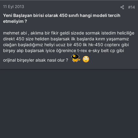
11 Eyl 2013
#14
Yeni Başlayan birisi olarak 450 sınıfı hangi modeli tercih
etmeliyim ?
mehmet abi , aklıma bir fikir geldi sizede sormak istedim heliciliğe
direkt 450 size heliden başlarsak ilk başlarda kırım yaşamamız
olağan başladığımız heliyi ucuz bir 450 lik hk-450 copterx gibi
birşey alıp başlarsak iyice öğrenince t-rex e-sky belt cp gibi
orijinal birşeyler alsak nasıl olur ?