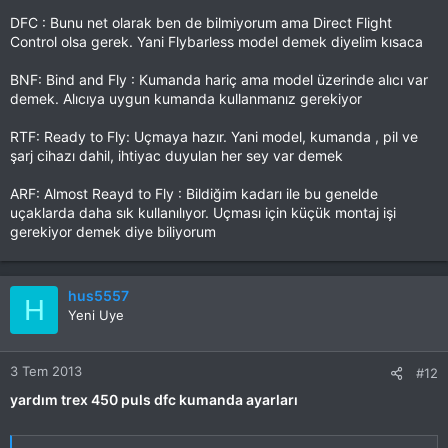
DFC : Bunu net olarak ben de bilmiyorum ama Direct Flight
Control olsa gerek. Yani Flybarless model demek diyelim kısaca
BNF: Bind and Fly : Kumanda hariç ama model üzerinde alıcı var
demek. Alıcıya uygun kumanda kullanmanız gerekiyor
RTF: Ready to Fly: Uçmaya hazır. Yani model, kumanda , pil ve
şarj cihazı dahil, ihtiyac duyulan her sey var demek
ARF: Almost Reayd to Fly : Bildiğim kadarı ile bu genelde
uçaklarda daha sık kullanılıyor. Uçması için küçük montaj işi
gerekiyor demek diye biliyorum
hus5557
H
Yeni Uye
3 Tem 2013
#12
yardım trex 450 puls dfc kumanda ayarları