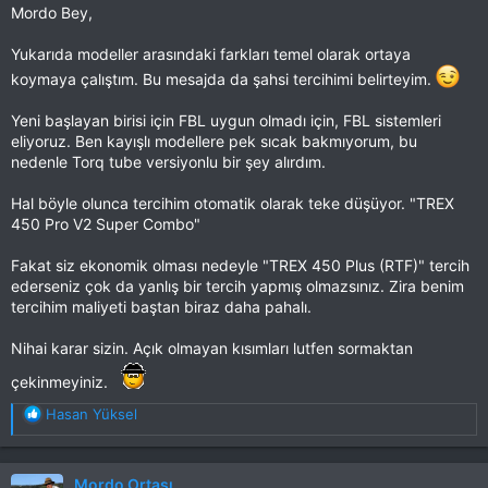
Mordo Bey,
Yukarıda modeller arasındaki farkları temel olarak ortaya
koymaya çalıştım. Bu mesajda da şahsi tercihimi belirteyim.
Yeni başlayan birisi için FBL uygun olmadı için, FBL sistemleri
eliyoruz. Ben kayışlı modellere pek sıcak bakmıyorum, bu
nedenle Torq tube versiyonlu bir şey alırdım.
Hal böyle olunca tercihim otomatik olarak teke düşüyor. "TREX
450 Pro V2 Super Combo"
Fakat siz ekonomik olması nedeyle "TREX 450 Plus (RTF)" tercih
ederseniz çok da yanlış bir tercih yapmış olmazsınız. Zira benim
tercihim maliyeti baştan biraz daha pahalı.
Nihai karar sizin. Açık olmayan kısımları lutfen sormaktan
çekinmeyiniz.
T
Hasan Yüksel
e
p
k
Mordo Ortaşı