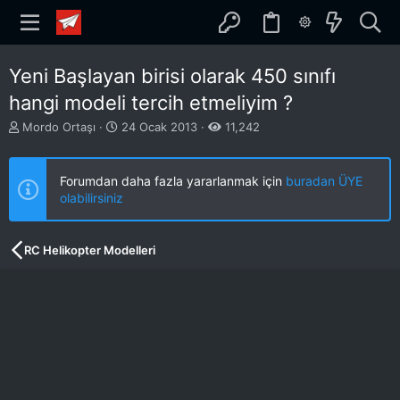
Yeni Başlayan birisi olarak 450 sınıfı
hangi modeli tercih etmeliyim ?
K
B
Mordo Ortaşı
24 Ocak 2013
11,242
o
a
n
ş
b
l
Forumdan daha fazla yararlanmak için
buradan ÜYE
u
a
olabilirsiniz
y
n
u
g
b
ı
RC Helikopter Modelleri
a
ç
ş
t
l
a
a
r
t
i
a
h
n
i