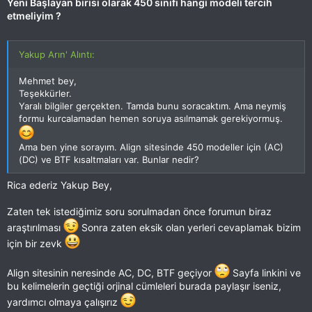
Yeni Başlayan birisi olarak 450 sınıfı hangi modeli tercih
etmeliyim ?
Yakup Arın' Alıntı:
Mehmet bey,
Teşekkürler.
Yaralı bilgiler gerçekten. Tamda bunu soracaktım. Ama neymiş
formu kurcalamadan hemen soruya asılmamak gerekiyormuş.
Ama ben yine sorayım. Align sitesinde 450 modeller için (AC)
(DC) ve BTF kısaltmaları var. Bunlar nedir?
Rica ederiz Yakup Bey,
Zaten tek istediğimiz soru sorulmadan önce forumun biraz
araştırılması
Sonra zaten eksik olan yerleri cevaplamak bizim
için bir zevk
Align sitesinin neresinde AC, DC, BTF geçiyor
Sayfa linkini ve
bu kelimelerin geçtiği orjinal cümleleri burada paylaşır iseniz,
yardımcı olmaya çalışırız