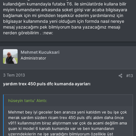
kullandığım kumandayla futaba T6. ile simülatörde kullana bilir
miyim kumandanın arkasında soket girişi var acaba bilgisayara
bağlamak için mi şimdiden teşekkür ederim yardımlarınız için
bilgisayar kullanımında yeni olduğum için formda nasıl nereye
mesaj yazacağımı pek bilmiyorum bana yazacağınız mesajı
nerden görebilirim . :new:
Mehmet Kucuksari
Administrator
3 Tem 2013
#13
yardım trex 450 puls dfc kumanda ayarları
hüseyin tantu' Alıntı:
Mehmet bey iyi geceler ben aranıza yeni katıldım ve bu işe çok
merak sardım sizden ricam trex 450 puls dfc aldım daha önce
v911 kullanmıştım biraz aliştırmam var çok da acami değilim ama
şuan ki model 6 kanallı kumanda var ve ben kumandanın
uzerındekılerin ne işe yaradığını bilmiyorum özellikle üst