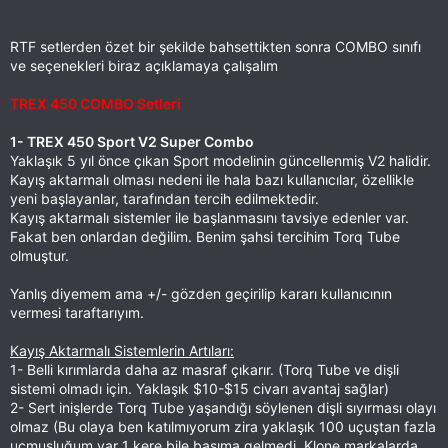
RTF setlerden özet bir şekilde bahsettikten sonra COMBO sınıfı
ve seçenekleri biraz açıklamaya çalışalım
TREX 450 COMBO Setleri
1- TREX 450 Sport V2 Super Combo
Yaklaşık 5 yıl önce çıkan Sport modelinin güncellenmiş V2 halidir.
Kayış aktarmalı olması nedeni ile hala bazı kullanıcılar, özellikle
yeni başlayanlar, tarafından tercih edilmektedir.
Kayış aktarmalı sistemler ile başlanmasını tavsiye edenler var.
Fakat ben onlardan değilim. Benim şahsi tercihim Torq Tube
olmuştur.
Yanlış diyemem ama +/- gözden geçirilip kararı kullanıcının
vermesi taraftarıyım.
Kayış Aktarmalı Sistemlerin Artıları:
1- Belli kırımlarda daha az masraf çıkarır. (Torq Tube ve dişli
sistemi olmadı için. Yaklaşık $10-$15 civarı avantaj sağlar)
2- Sert inişlerde Torq Tube yaşandığı söylenen dişli sıyırması olayı
olmaz (Bu olaya ben katılmıyorum zira yaklaşık 100 uçuştan fazla
uçmuşluğum var 1 kere bile başıma gelmedi. Klone markalarda