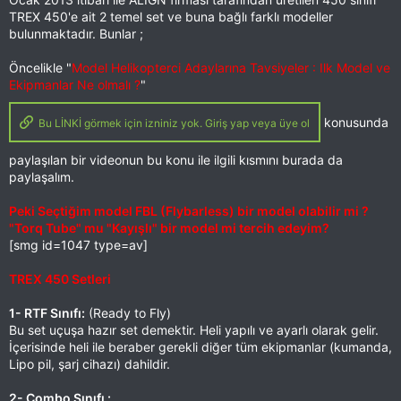
TREX 450'e ait 2 temel set ve buna bağlı farklı modeller
bulunmaktadır. Bunlar ;
Öncelikle "
Model Helikopterci Adaylarına Tavsiyeler : Ilk Model ve
Ekipmanlar Ne olmalı ?
"
konusunda
Bu LİNKİ görmek için izniniz yok. Giriş yap veya üye ol
paylaşılan bir videonun bu konu ile ilgili kısmını burada da
paylaşalım.
Peki Seçtiğim model FBL (Flybarless) bir model olabilir mi ?
"Torq Tube" mu "Kayışlı" bir model mi tercih edeyim?
[smg id=1047 type=av]
TREX 450 Setleri
1- RTF Sınıfı:
(Ready to Fly)
Bu set uçuşa hazır set demektir. Heli yapılı ve ayarlı olarak gelir.
İçerisinde heli ile beraber gerekli diğer tüm ekipmanlar (kumanda,
Lipo pil, şarj cihazı) dahildir.
2- Combo Sınıfı :