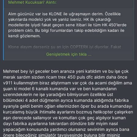
Mehmet Kucuksari' Alıntı:
Alım gücünüz var ise KLONE ile uğraşmayın derim. Özellikle
yakınlarda modelci yok ve yanlız iseniz. HK ilk çıkardığı
modellerde iyiydi fakat geçen sene itibari ile tüm HK 450'lerde
problem cıktı. Bu bilgi forumlardan takip edebildiğim kadarı ile
kendi gözlemem.
Klone alayım derseniz şu an için COPTERX iyi diyorlar. Fakat
ona da ayrıca düzgün elektronik almak lazım. Bu durumda
Genişletmek için tıkla ...
orjinal 100 iken klone 60-70 geliyor.
Dediğim gibi klone toplanmasına toplanır, güzel de uçar. Fakat
Mehmet bey iyi geceler ben aranıza yeni katıldım ve bu işe çok
biraz tecrübeli olmak lazım.
merak sardım sizden ricam trex 450 puls dfc aldım daha önce
v911 kullanmıştım biraz aliştırmam var çok da acami değilim ama
Turker'in ben ilk başlarken bir tavsiyesi oldu. "Abi" dedi,
şuan ki model 6 kanallı kumanda var ve ben kumandanın
"Başlarda ekipman sağlam olsun, sen pilotaj ve teknik bilgi ile
uzerındekılerin ne işe yaradığını bilmiyorum özellikle üst
uğraş. Bu kadar ögrenecek sey varken bir de kitin kendisinde
bölümdeki 4 adet düğmenin ayrıca kumanda aldığımda fabrika
ilave problem çıkar ise o zaman gereksiz zaman kaybedersin."
ayarıyla geldi benim oğlan ellerinizden öper bu arada kumandayı
Baştan bu fikre katılmasam da sonradan ne kadar doğru
kurcalamış büyük ihtimalle ayarlarını bozmuş helikopter çalışırken
oldugunu ögrendim.
aşırı derecede sallanıyor ve komutları çok geç algılıyor kuman
dayı fabrika ayarlarına tekrardan döndüre bilir miyim nasıl
Özetle Klone ile fikrim bu. Dediğim gibi Klone kötüdür
yapacağım konusunda yardımcı olursanız sevinirim ayrıca bana
demiyorum sadece %30-%40 tasarruf edeyim derken bazen
önere bileceğiniz simülatör tavsiyesinde buluna bilir misiniz
sizden çok daha fazlasını (zaman, sabır, istah) alıp götürebiliyor