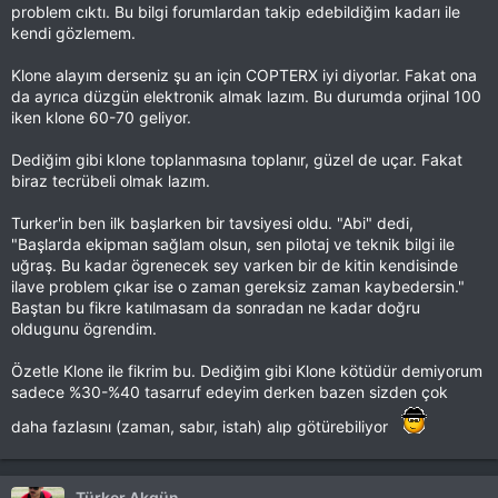
problem cıktı. Bu bilgi forumlardan takip edebildiğim kadarı ile
kendi gözlemem.
Klone alayım derseniz şu an için COPTERX iyi diyorlar. Fakat ona
da ayrıca düzgün elektronik almak lazım. Bu durumda orjinal 100
iken klone 60-70 geliyor.
Dediğim gibi klone toplanmasına toplanır, güzel de uçar. Fakat
biraz tecrübeli olmak lazım.
Turker'in ben ilk başlarken bir tavsiyesi oldu. "Abi" dedi,
"Başlarda ekipman sağlam olsun, sen pilotaj ve teknik bilgi ile
uğraş. Bu kadar ögrenecek sey varken bir de kitin kendisinde
ilave problem çıkar ise o zaman gereksiz zaman kaybedersin."
Baştan bu fikre katılmasam da sonradan ne kadar doğru
oldugunu ögrendim.
Özetle Klone ile fikrim bu. Dediğim gibi Klone kötüdür demiyorum
sadece %30-%40 tasarruf edeyim derken bazen sizden çok
daha fazlasını (zaman, sabır, istah) alıp götürebiliyor
Türker Akgün