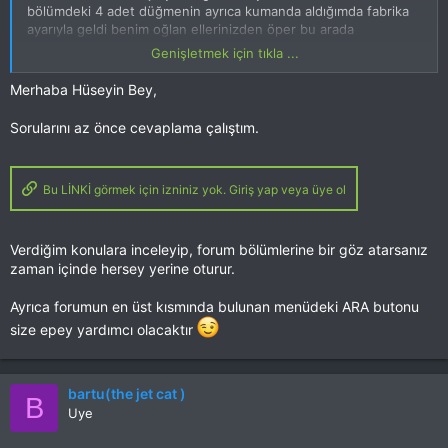
bölümdeki 4 adet düğmenin ayrıca kumanda aldığımda fabrika
ayarıyla geldi benim oğlan ellerinizden öper bu arada
kumandayı kurcalamış büyük ihtimalle ayarlarını bozmuş
Genişletmek için tıkla ...
helikopter çalışırken aşırı derecede sallanıyor ve komutları çok
geç algılıyor kuman dayı fabrika ayarlarına tekrardan döndüre
Merhaba Hüseyin Bey,
bilir miyim nasıl yapacağım konusunda yardımcı olursanız
sevinirim ayrıca bana önere bileceğiniz simülatör tavsiyesinde
Sorularını az önce cevaplama çalıştım.
buluna bilir misiniz kullandığım kumandayla futaba T6. ile
simülatörde kullana bilir miyim kumandanın arkasında soket
girişi var acaba bilgisayara bağlamak için mi şimdiden teşekkür
Bu LİNKİ görmek için izniniz yok. Giriş yap veya üye ol
ederim yardımlarınız için bilgisayar kullanımında yeni olduğum
için formda nasıl nereye mesaj yazacağımı pek bilmiyorum bana
yazacağınız mesajı nerden görebilirim . :new:
Verdiğim konulara inceleyip, forum bölümlerine bir göz atarsanız
zaman içinde hersey yerine oturur.
Ayrıca forumun en üst kısmında bulunan menüdeki ARA butonu
size epey yardımcı olacaktır
bartu(the jet cat )
B
Uye