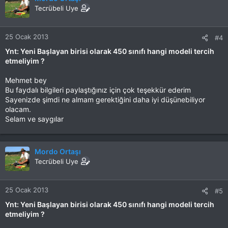
i
Tecrübeli Uye
l
e
r
25 Ocak 2013
#4
:
Ynt: Yeni Başlayan birisi olarak 450 sınıfı hangi modeli tercih
etmeliyim ?
Mehmet bey
Bu faydalı bilgileri paylaştığınız için çok teşekkür ederim
Sayenizde şimdi ne almam gerektiğini daha iyi düşünebiliyor
olacam.
Selam ve saygılar
Mordo Ortaşı
Tecrübeli Uye
25 Ocak 2013
#5
Ynt: Yeni Başlayan birisi olarak 450 sınıfı hangi modeli tercih
etmeliyim ?