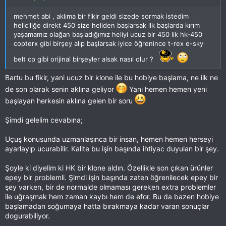
mehmet abi , aklıma bir fikir geldi sizede sormak istedim
heliciliğe direkt 450 size heliden başlarsak ilk başlarda kırım
yaşamamız olağan başladığımız heliyi ucuz bir 450 lik hk-450
copterx gibi birşey alıp başlarsak iyice öğrenince t-rex e-sky
belt cp gibi orijinal birşeyler alsak nasıl olur ?
Bartu bu fikir, yani ucuz bir klone ile bu hobiye başlama, ne ilk ne
de son olarak senin aklına geliyor
Yani hemen hemen yeni
başlayan herkesin aklına gelen bir soru
Şimdi gelelim cevabına;
Uçuş konusunda uzmanlaşınca bir insan, hemen hemen herseyi
ayarlayıp ucurabilir. Kalite bu işin başında ihtiyac duyulan bir şey.
Şoyle ki diyelim ki HK bir klone aldın. Özellikle son çıkan ürünler
epey bir problemli. Şimdi işin başında zaten öğrenilecek epey bir
şey varken, bir de normalde olmaması gereken extra problemler
ile uğraşmak hem zaman kaybı hem de efor. Bu da bazen hobiye
başlamadan soğumaya hatta bırakmaya kadar varan sonuçlar
dogurabiliyor.