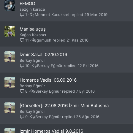
EFMOD
sezgin karaca
1
Mehmet Kucuksari
29 Mar 2019
Manisa uçuş
Kağan Kazancı
11
gumush
21 Kas 2016
İzmir Sasalı 02.10.2016
Berkay Eğmür
10
Berkay Eğmür
12 Eki 2016
Homeros Vadisi 06.09.2016
Berkay Eğmür
8
Berkay Eğmür
7 Eyl 2016
[Görseller]: 22.08.2016 İzmir Mini Bulusma
Berkay Eğmür
9
Berkay Eğmür
26 Ağu 2016
Izmir Homeros Vadisi 9.8.2016