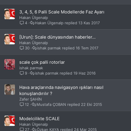
3, 4, 5, 6 Palli Scale Modellerde Faz Ayarı
Hakan Ülgenalp
4
Hakan Ülgenalp
13 Kas 2017
[Urun]: Scale dünyasından haberler...
Hakan Ülgenalp
30
ishak parmak
16 Tem 2017
scale çok palli rotorlar
ishak parmak
9
ishak parmak
19 Haz 2016
Hava araçlarında navigasyon ışıkları nasıl
konuşlandırılır ?
Zafer ŞAHİN
12
Mustafa ÇOBAN
22 Eki 2015
Modelcilikte SCALE
Hakan Ülgenalp
27
Özkan KAYA
24 Mar 2015