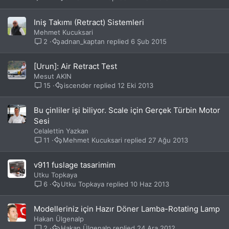
Iniş Takımı (Retract) Sistemleri
Mehmet Kucuksari
2
adnan_kaptan
6 Şub 2015
[Urun]: Air Retract Test
Mesut AKIN
15
iscender
12 Eki 2013
Bu çinliler işi biliyor. Scale için Gerçek Türbin Motor
Sesi
Celalettin Yazkan
11
Mehmet Kucuksari
27 Ağu 2013
v911 fuslage tasarimim
Utku Topkaya
6
Utku Topkaya
10 Haz 2013
Modelleriniz için Hazır Döner Lamba-Rotating Lamp
Hakan Ülgenalp
2
Hakan Ülgenalp
24 Ara 2012