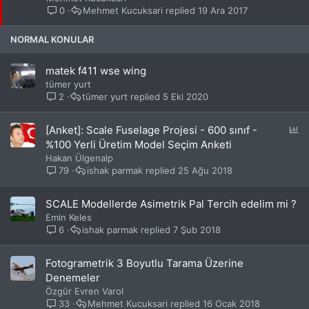
i
0
Mehmet Kucuksari
19 Ara 2017
t
NORMAL KONULAR
matek f411 wse wing
tümer yurt
2
tümer yurt
5 Eki 2020
A
[Anket]: Scale Fuselage Projesi - 600 sınıf -
n
%100 Yerli Üretim Model Seçim Anketi
k
Hakan Ülgenalp
e
79
ishak parmak
25 Ağu 2018
t
SCALE Modellerde Asimetrik Pal Tercih edelim mi ?
Emin Keles
6
ishak parmak
7 Şub 2018
Fotogrametrik 3 Boyutlu Tarama Üzerine
Denemeler
Özgür Evren Varol
33
Mehmet Kucuksari
16 Ocak 2018