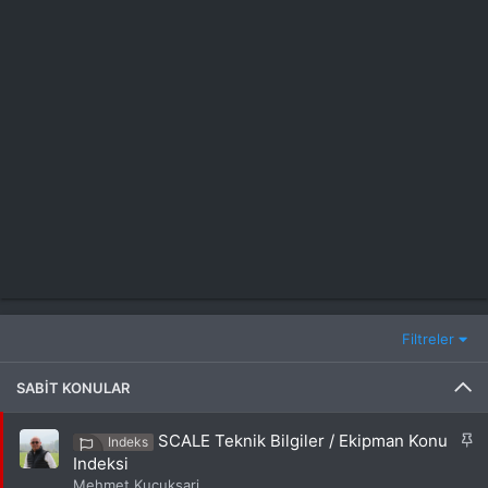
Filtreler
SABIT KONULAR
S
SCALE Teknik Bilgiler / Ekipman Konu
Indeks
a
Indeksi
b
Mehmet Kucuksari