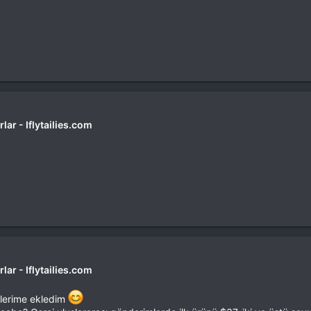
lar - Iflytailies.com
lar - Iflytailies.com
rilerime ekledim