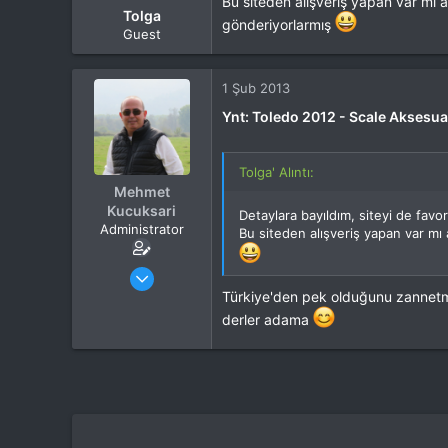
Bu siteden alışveriş yapan var mı a
Tolga
gönderiyorlarmış
Guest
1 Şub 2013
Ynt: Toledo 2012 - Scale Aksesuar
Tolga' Alıntı:
Mehmet
Kucuksari
Detaylara bayıldım, siteyi de favo
Administrator
Bu siteden alışveriş yapan var mı 
Katılım
4 Eki 2012
Mesajlar
37,342
Türkiye'den pek olduğunu zannetmi
Tepkime puanı
44,114
derler adama
Yaş
53
Konum
Kocaeli
İlgi Alanı
Heli