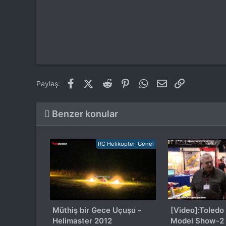
Facebook
X (Twitter)
Reddit
Pinterest
WhatsApp
E-posta
Link
Paylaş:
Benzer konular
RC Helikopter-Genel
Müthiş bir Gece Uçuşu -
[Video]:Toledo
Helimaster 2012
Model Show-2