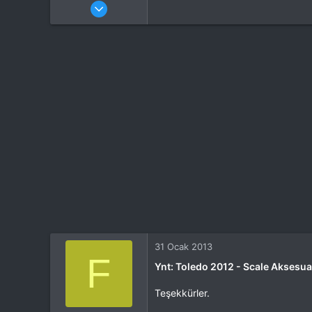
Katılım
4 Eki 2012
Mesajlar
37,342
Tepkime puanı
44,114
Yaş
53
Konum
Kocaeli
İlgi Alanı
Heli
31 Ocak 2013
F
Ynt: Toledo 2012 - Scale Aksesuar
Teşekkürler.