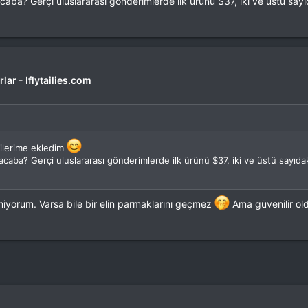
caba? Gerçi uluslararası gönderimlerde ilk ürünü $37, iki ve üstü say
lar - Iflytailies.com
rilerime ekledim
acaba? Gerçi uluslararası gönderimlerde ilk ürünü $37, iki ve üstü sayıda
yorum. Varsa bile bir elin parmaklarını geçmez
Ama güvenilir old