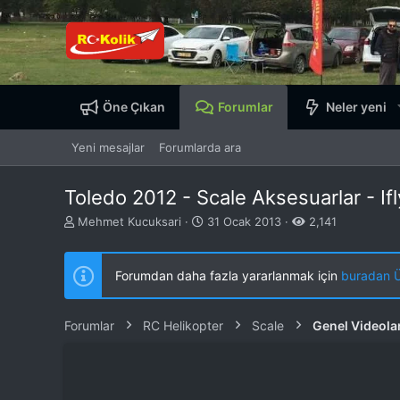
Öne Çıkan
Forumlar
Neler yeni
Yeni mesajlar
Forumlarda ara
Toledo 2012 - Scale Aksesuarlar - Ifl
K
B
Mehmet Kucuksari
31 Ocak 2013
2,141
o
a
n
ş
b
l
Forumdan daha fazla yararlanmak için
buradan ÜY
u
a
y
n
u
g
Forumlar
RC Helikopter
Scale
Genel Videola
b
ı
a
ç
ş
t
l
a
a
r