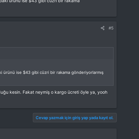
ıdaki ürünü ise $43 gibi cüzri bir rakama
#5
ki ürünü ise $43 gibi cüzri bir rakama gönderiyorlarmış
uğu kesin. Fakat neymiş o kargo ücreti öyle ya, yooh
Cevap yazmak için giriş yap yada kayıt ol.