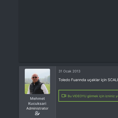
t
i
a
h
n
i
31 Ocak 2013
Toledo Fuarında uçaklar için SCALE
Bu VIDEOYU görmek için izniniz yo
Mehmet
Kucuksari
Administrator