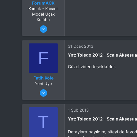
ForumACK
Komuk - Kocaeli
Model Uçak
Kulübü
Katılım
26 Ocak 2013
Mesajlar
22
Tepkime puanı
0
31 Ocak 2013
F
Ynt: Toledo 2012 - Scale Aksesuar
Güzel video teşekkürler.
Fatih Köle
Yeni Uye
Katılım
21 Ara 2012
Mesajlar
40
Tepkime puanı
1
1 Şub 2013
T
Ynt: Toledo 2012 - Scale Aksesuar
Detaylara bayıldım, siteyi de favo