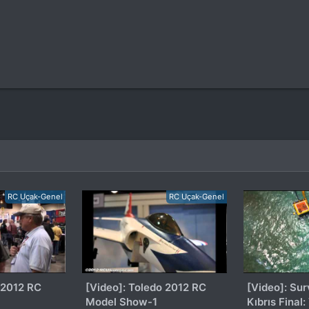
RC Uçak-Genel
RC Uçak-Genel
 2012 RC
[Video]: Toledo 2012 RC
[Video]: Sur
Model Show-1
Kıbrıs Final: