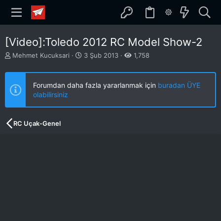
[Video]:Toledo 2012 RC Model Show-2
K
B
Mehmet Kucuksari
3 Şub 2013
1,758
o
a
n
ş
b
l
Forumdan daha fazla yararlanmak için
buradan ÜYE
u
a
olabilirsiniz
y
n
u
g
b
ı
RC Uçak-Genel
a
ç
ş
t
l
a
a
r
t
i
a
h
n
i