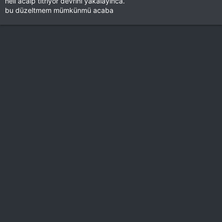
heli acaip titriyor devrini yakalayınca.
bu düzeltmem mümkünmü acaba