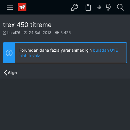
trex 450 titreme
K
B
baral76
24 Şub 2013
3,425
o
a
n
ş
b
l
Forumdan daha fazla yararlanmak için
buradan ÜYE
u
a
olabilirsiniz
y
n
u
g
b
ı
Align
a
ç
ş
t
l
a
a
r
t
i
a
h
n
i