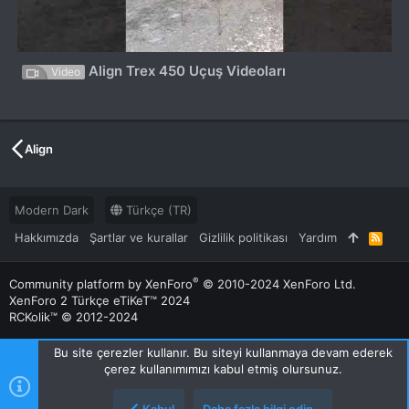
Align Trex 450 Uçuş Videoları
Video
Align
Modern Dark
Türkçe (TR)
Hakkımızda
Şartlar ve kurallar
Gizlilik politikası
Yardım
R
S
S
®
Community platform by XenForo
© 2010-2024 XenForo Ltd.
XenForo 2 Türkçe eTiKeT™ 2024
RCKolik™ © 2012-2024
Bu site çerezler kullanır. Bu siteyi kullanmaya devam ederek
çerez kullanımımızı kabul etmiş olursunuz.
Kabul
Daha fazla bilgi edin…