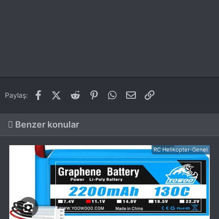
Facebook
X (Twitter)
Reddit
Pinterest
WhatsApp
E-posta
Link
Paylaş:
Benzer konular
RC Helikopter-Genel