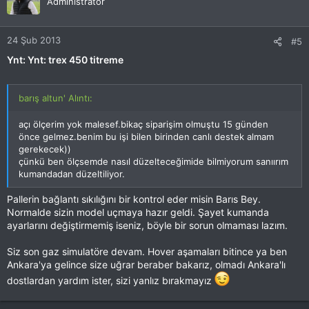
Administrator
24 Şub 2013
#5
Ynt: Ynt: trex 450 titreme
barış altun' Alıntı:
açı ölçerim yok malesef.bikaç siparişim olmuştu 15 günden
önce gelmez.benim bu işi bilen birinden canlı destek almam
gerekecek))
çünkü ben ölçsemde nasıl düzelteceğimide bilmiyorum sanıırım
kumandadan düzeltiliyor.
Pallerin bağlantı sıkılığını bir kontrol eder misin Barıs Bey.
Normalde sizin model uçmaya hazır geldi. Şayet kumanda
ayarlarını değiştirmemiş iseniz, böyle bir sorun olmaması lazım.
Siz son gaz simulatöre devam. Hover aşamaları bitince ya ben
Ankara'ya gelince size uğrar beraber bakarız, olmadı Ankara'lı
dostlardan yardım ister, sizi yanlız bırakmayız