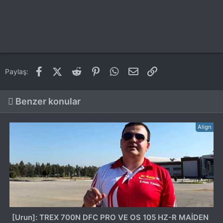
Facebook
X (Twitter)
Reddit
Pinterest
WhatsApp
E-posta
Link
Paylaş:
Benzer konular
Align
[Urun]: TREX 700N DFC PRO VE OS 105 HZ-R MAİDEN