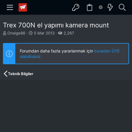
Trex 700N el yapımı kamera mount
K
B
Onelge86
5 Mar 2013
2,267
o
a
n
ş
b
l
Forumdan daha fazla yararlanmak için
buradan ÜYE
u
a
olabilirsiniz
y
n
u
g
b
ı
Teknik Bilgiler
a
ç
ş
t
l
a
a
r
t
i
a
h
n
i