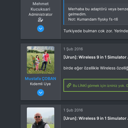
Mehmet
Kucuksari
Merhaba bu adaptörü veya benzeri
gelmedim.
Administrator
Not: Kumandam flysky fs-t6
Katılım
4 Eki 2012
Turkiyede bulman cok zor. Yerind
Mesajlar
37,342
Tepkime puanı
44,114
Yaş
53
1 Şub 2016
Konum
Kocaeli
İlgi Alanı
Heli
[Urun]: Wireless 9 in 1 Simulato
birde eğer özellikle Wireless özell
Mustafa ÇOBAN
Kıdemli Uye
Bu LİNKİ görmek için izniniz yok. G
Katılım
28 Eki 2014
Mesajlar
2,640
Tepkime puanı
2,247
Web sitesi
www.kervansaraykahve.com.tr
1 Şub 2016
İlgi Alanı
Heli
[Urun]: Wireless 9 in 1 Simulato