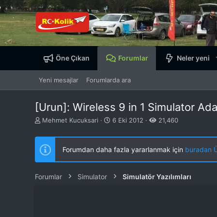
Öne Çıkan
Forumlar
Neler yeni
Yeni mesajlar
Forumlarda ara
[Urun]: Wireless 9 in 1 Simulator Ad
K
B
Mehmet Kucuksari
6 Eki 2012
21,460
o
a
n
ş
b
l
Forumdan daha fazla yararlanmak için
buradan ÜY
u
a
y
n
u
g
Forumlar
Simulator
Simulatör Yazılımları
b
ı
a
ç
ş
t
l
a
a
r