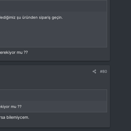
 dediğimiz şu üründen sipariş geçin.
erekiyor mu ??
#80
ekiyor mu ??
arsa bilemiycem.