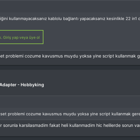
liğini kullanmayacaksanız kablolu bağlantı yapacaksanız kesinlikle 22 in1
. Giriş yap veya üye ol
eset problemi cozume kavusmus muydu yoksa yine script kullanmak g
r Adapter - Hobbyking
reset problemi cozume kavusmus muydu yoksa yine script kullanmak ger
ir sorunla karsilasmadim fakat heli kullanmadim hic helilerde sorun v