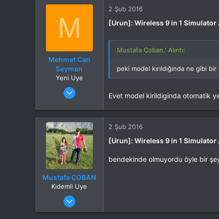
Web sitesi
www.kervansaraykahve.com.tr
2 Şub 2016
İlgi Alanı
Heli
M
[Urun]: Wireless 9 in 1 Simulato
Mustafa Çoban.' Alıntı:
Mehmet Can
Seymen
peki model kırıldığında ne gibi b
Yeni Uye
Katılım
12 Tem 2015
Evet model kirildiginda otomatik y
Mesajlar
49
Tepkime puanı
0
İlgi Alanı
Multikopter
2 Şub 2016
[Urun]: Wireless 9 in 1 Simulato
bendekinde olmuyordu öyle bir şey 
Mustafa ÇOBAN
Kıdemli Uye
Katılım
28 Eki 2014
Mesajlar
2,640
Tepkime puanı
2,247