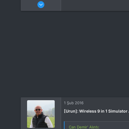
Katılım
21 Mar 2015
Mesajlar
5
Tepkime puanı
0
Yaş
32
1 Şub 2016
[Urun]: Wireless 9 in 1 Simulato
Can Demir' Alıntı: