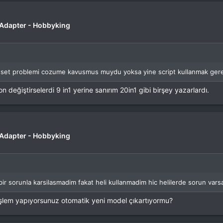
r Adapter - Hobbyking
reset problemi cozume kavusmus muydu yoksa yine script kullanmak ger
 değiştirselerdi 9 in1 yerine sanırım 20in1 gibi birşey yazarlardı.
r Adapter - Hobbyking
bir sorunla karsilasmadim fakat heli kullanmadim hic helilerde sorun var
r işlem yapıyorsunuz otomatik yeni model çıkartıyormu?