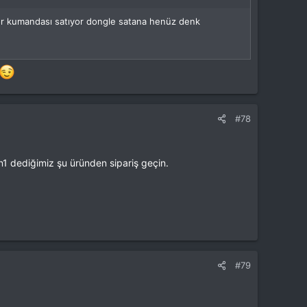
tör kumandası satıyor dongle satana henüz denk
#78
in1 dediğimiz şu üründen sipariş geçin.
#79