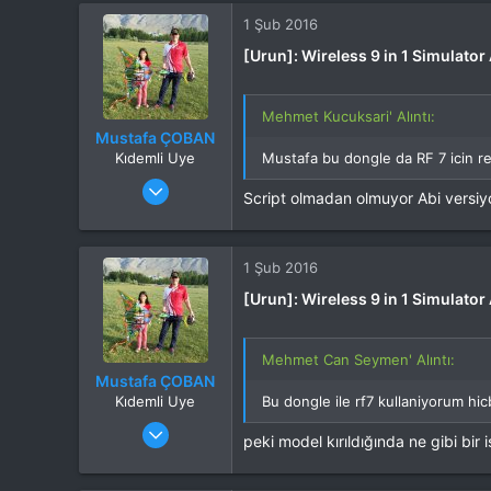
İlgi Alanı
Multikopter
1 Şub 2016
[Urun]: Wireless 9 in 1 Simulato
Mehmet Kucuksari' Alıntı:
Mustafa ÇOBAN
Kıdemli Uye
Mustafa bu dongle da RF 7 icin 
Katılım
28 Eki 2014
Script olmadan olmuyor Abi versiyon
Mesajlar
2,640
Tepkime puanı
2,247
Web sitesi
www.kervansaraykahve.com.tr
1 Şub 2016
İlgi Alanı
Heli
[Urun]: Wireless 9 in 1 Simulato
Mehmet Can Seymen' Alıntı:
Mustafa ÇOBAN
Kıdemli Uye
Bu dongle ile rf7 kullaniyorum hic
Katılım
28 Eki 2014
peki model kırıldığında ne gibi bi
Mesajlar
2,640
Tepkime puanı
2,247