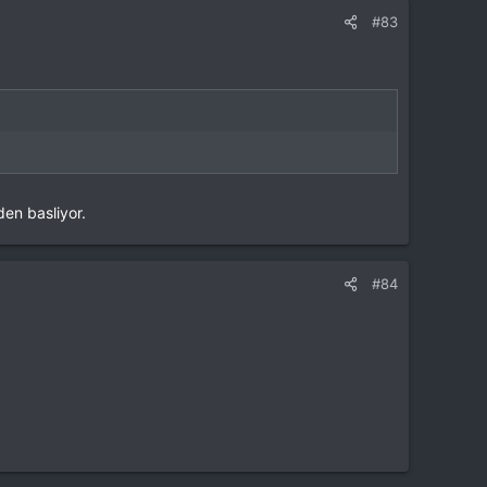
#83
den basliyor.
#84