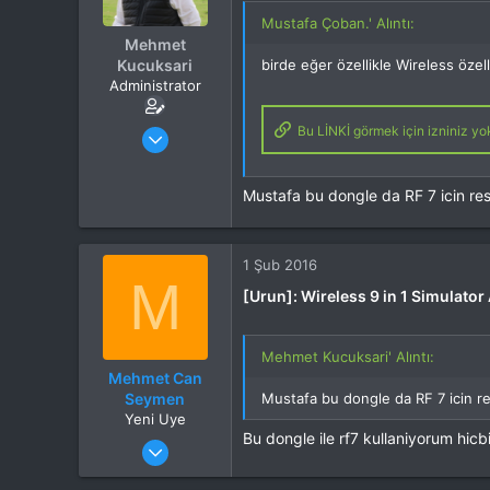
Mustafa Çoban.' Alıntı:
Mehmet
Kucuksari
birde eğer özellikle Wireless özel
Administrator
Katılım
4 Eki 2012
Bu LİNKİ görmek için izniniz yok
Mesajlar
37,342
Tepkime puanı
44,114
Mustafa bu dongle da RF 7 icin r
Yaş
53
Konum
Kocaeli
İlgi Alanı
Heli
1 Şub 2016
M
[Urun]: Wireless 9 in 1 Simulato
Mehmet Kucuksari' Alıntı:
Mehmet Can
Seymen
Mustafa bu dongle da RF 7 icin 
Yeni Uye
Bu dongle ile rf7 kullaniyorum hicb
Katılım
12 Tem 2015
Mesajlar
49
Tepkime puanı
0