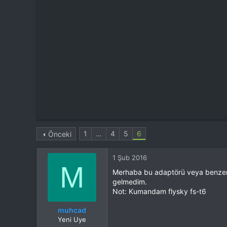
t
i
a
h
n
i
1
…
4
5
6
Önceki
1 Şub 2016
M
Merhaba bu adaptörü veya benzerin
gelmedim.
Not: Kumandam flysky fs-t6
muhcad
Yeni Uye