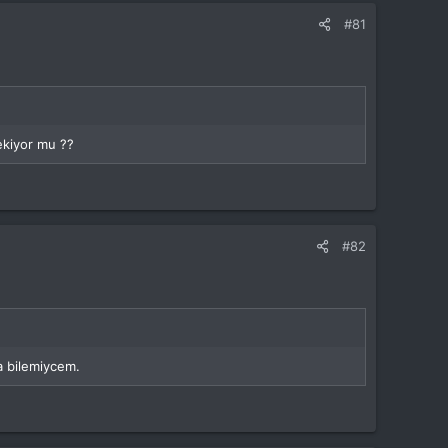
#81
ekiyor mu ??
#82
sa bilemiycem.