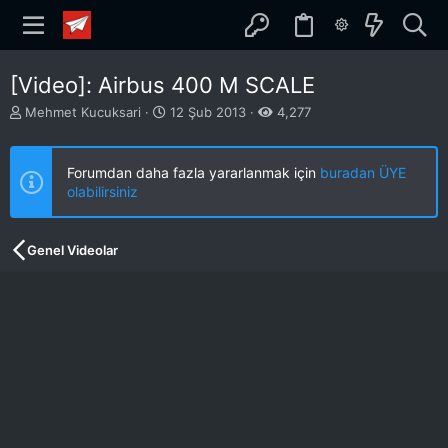
[Video]: Airbus 400 M SCALE
K
B
Mehmet Kucuksari
12 Şub 2013
4,277
o
a
n
ş
b
l
Forumdan daha fazla yararlanmak için
buradan ÜYE
u
a
olabilirsiniz
y
n
u
g
b
ı
Genel Videolar
a
ç
ş
t
l
a
a
r
t
i
a
h
n
i