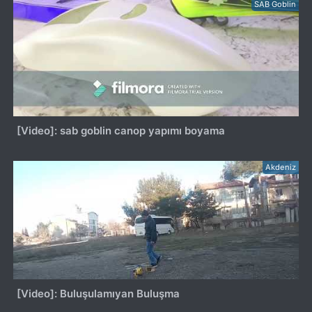
SAB Goblin
[Video]: sab goblin canop yapımı boyama
Akdeniz
[Video]: Buluşulamıyan Buluşma