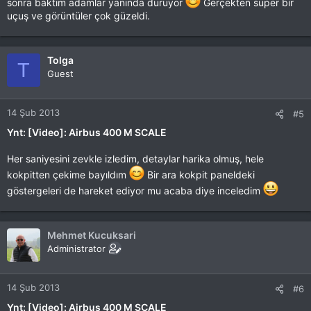
sonra baktım adamlar yanında duruyor
Gerçekten süper bir
uçuş ve görüntüler çok güzeldi.
Tolga
T
Guest
14 Şub 2013
#5
Ynt: [Video]: Airbus 400 M SCALE
Her saniyesini zevkle izledim, detaylar harika olmuş, hele
kokpitten çekime bayıldım
Bir ara kokpit paneldeki
göstergeleri de hareket ediyor mu acaba diye inceledim
Mehmet Kucuksari
Administrator
14 Şub 2013
#6
Ynt: [Video]: Airbus 400 M SCALE