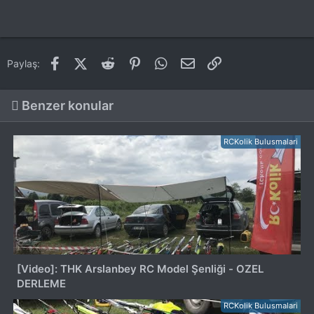
Facebook
X (Twitter)
Reddit
Pinterest
WhatsApp
E-posta
Link
Paylaş:
Benzer konular
RCKolik Bulusmalari
[Video]: THK Arslanbey RC Model Şenliği - OZEL
DERLEME
RCKolik Bulusmalari