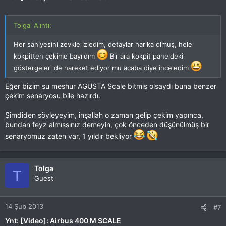
Tolga' Alıntı:
Her saniyesini zevkle izledim, detaylar harika olmuş, hele
kokpitten çekime bayıldım
Bir ara kokpit paneldeki
göstergeleri de hareket ediyor mu acaba diye inceledim
Eğer bizim şu meshur AGUSTA Scale bitmiş olsaydı buna benzer
çekim senaryosu bile hazırdı.
Şimdiden söyleyeyim, inşallah o zaman gelip çekim yapınca,
bundan feyz almıssınız demeyin, çok önceden düşünülmüş bir
senaryomuz zaten var, 1 yıldır bekliyor
Tolga
T
Guest
14 Şub 2013
#7
Ynt: [Video]: Airbus 400 M SCALE