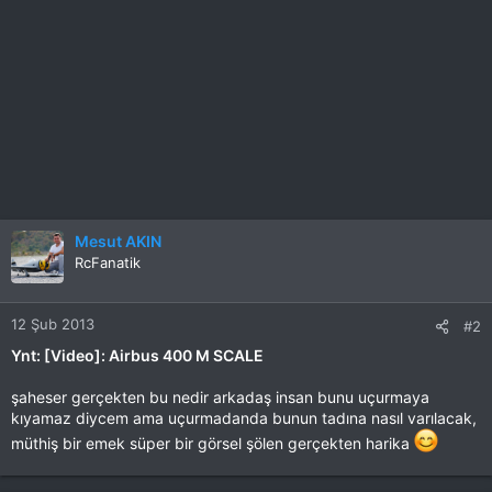
Mesut AKIN
RcFanatik
12 Şub 2013
#2
Ynt: [Video]: Airbus 400 M SCALE
şaheser gerçekten bu nedir arkadaş insan bunu uçurmaya
kıyamaz diycem ama uçurmadanda bunun tadına nasıl varılacak,
müthiş bir emek süper bir görsel şölen gerçekten harika