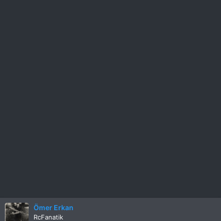
Ömer Erkan
RcFanatik