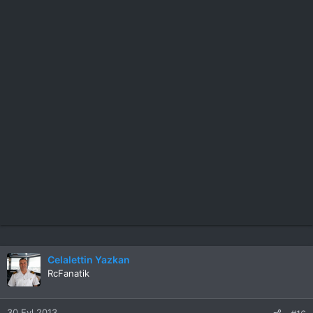
Celalettin Yazkan
RcFanatik
30 Eyl 2013