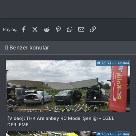
Facebook
X (Twitter)
Reddit
Pinterest
WhatsApp
E-posta
Link
Paylaş:
Benzer konular
RCKolik Bulusmalari
[Video]: THK Arslanbey RC Model Şenliği - OZEL
DERLEME
RCKolik Bulusmalari