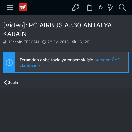
[Video]: RC AIRBUS A330 ANTALYA
KARAİN
K
B
Hüseyin EFECAN
28 Eyl 2013
16,125
o
a
n
ş
b
l
Forumdan daha fazla yararlanmak için
buradan ÜYE
u
a
olabilirsiniz
y
n
u
g
b
ı
Scale
a
ç
ş
t
l
a
a
r
t
i
a
h
n
i