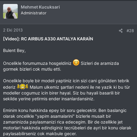
Mehmet Kucuksari
Administrator
2 Eki 2013
#28
[Video]: RC AIRBUS A330 ANTALYA KARAİN
Bulent Bey,
Oncelikle forumumuza hosgeldiniz
Sizleri de aramizda
gormek bizleri cok mutlu etti.
Oncelikle boyle bir modeli yaptiniz icin sizi cani gönülden tebrik
ederiz
Malum ulkemiz şartlari nedeni ile ne yazik ki bu tür
modeller cogumuz icin birer hayal. Siz bu hayali basarili bir
sekilde yerine yetirmis ender insanlardansiniz.
Eminim konu hakkinda epey bir soru gelecektir. Ben baslangic
olarak oncelikle "yapim asamalarini" bizlerle musait bir
zamaninizda paylasmanizi rica edecegim. Bir de ozellikle jet
motorlari hakkinda edindiginiz tecrübeleri de ayri bir konu olarak
paylasabilirseniz cok makbule gecer.