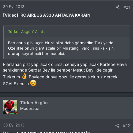
30 Eyl 2013
#21
[Video]: RC AIRBUS A330 ANTALYA KARAİN
Türker Akgün' Alıntı:
Ben onun gibi uçan bir rc pilot daha görmedim Türkiye'de.
Özellikle onun giant scale bir Mustang'i vardı, iniş kalkışını
oturup seyretmeli her modelci.
Planlanan pist yapilacak olursa, seneye yapilacak Kartepe Hava
senliklerinde Serdar Bey ile beraber Mesut Bey'i de cagir
Turkerim
Boylece dunya gozu ile gormus oluruz gercek
SCALE ucusu
Türker Akgün
Moderator
30 Eyl 2013
#22