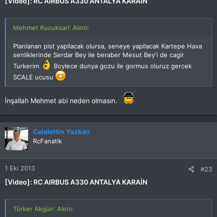
[Video]: RC AIRBUS A330 ANTALYA KARAİN
Mehmet Kucuksari' Alıntı:
Planlanan pist yapilacak olursa, seneye yapilacak Kartepe Hava
senliklerinde Serdar Bey ile beraber Mesut Bey'i de cagir
Turkerim
Boylece dunya gozu ile gormus oluruz gercek
SCALE ucusu
İnşallah Mehmet abi neden olmasın.
Celalettin Yazkan
RcFanatik
1 Eki 2013
#23
[Video]: RC AIRBUS A330 ANTALYA KARAİN
Türker Akgün' Alıntı: