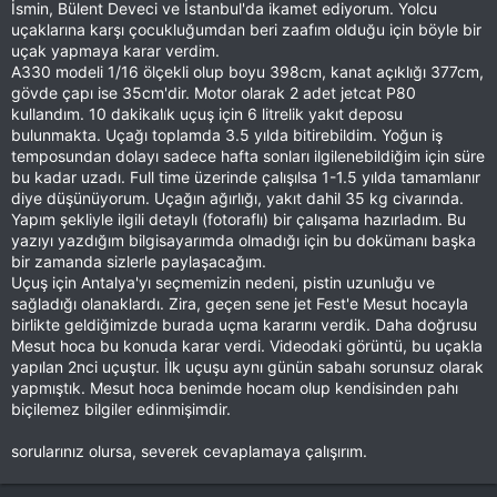
İsmin, Bülent Deveci ve İstanbul'da ikamet ediyorum. Yolcu
uçaklarına karşı çocukluğumdan beri zaafım olduğu için böyle bir
uçak yapmaya karar verdim.
A330 modeli 1/16 ölçekli olup boyu 398cm, kanat açıklığı 377cm,
gövde çapı ise 35cm'dir. Motor olarak 2 adet jetcat P80
kullandım. 10 dakikalık uçuş için 6 litrelik yakıt deposu
bulunmakta. Uçağı toplamda 3.5 yılda bitirebildim. Yoğun iş
temposundan dolayı sadece hafta sonları ilgilenebildiğim için süre
bu kadar uzadı. Full time üzerinde çalışılsa 1-1.5 yılda tamamlanır
diye düşünüyorum. Uçağın ağırlığı, yakıt dahil 35 kg civarında.
Yapım şekliyle ilgili detaylı (fotoraflı) bir çalışama hazırladım. Bu
yazıyı yazdığım bilgisayarımda olmadığı için bu dokümanı başka
bir zamanda sizlerle paylaşacağım.
Uçuş için Antalya'yı seçmemizin nedeni, pistin uzunluğu ve
sağladığı olanaklardı. Zira, geçen sene jet Fest'e Mesut hocayla
birlikte geldiğimizde burada uçma kararını verdik. Daha doğrusu
Mesut hoca bu konuda karar verdi. Videodaki görüntü, bu uçakla
yapılan 2nci uçuştur. İlk uçuşu aynı günün sabahı sorunsuz olarak
yapmıştık. Mesut hoca benimde hocam olup kendisinden pahı
biçilemez bilgiler edinmişimdir.
sorularınız olursa, severek cevaplamaya çalışırım.