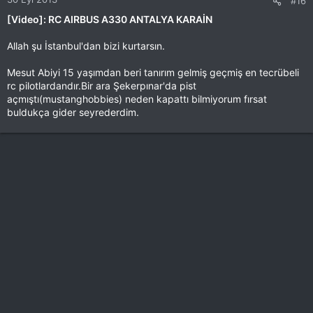
#16
[Video]: RC AIRBUS A330 ANTALYA KARAİN
Allah şu İstanbul'dan bizi kurtarsın.
Mesut Abiyi 15 yaşımdan beri tanırım gelmiş geçmiş en tecrübeli
rc pilotlardandır.Bir ara Şekerpınar'da pist
açmıştı(mustanghobbies) neden kapattı bilmiyorum fırsat
buldukça gider seyrederdim.