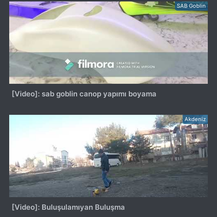
SAB Goblin
[Video]: sab goblin canop yapımı boyama
Akdeniz
[Video]: Buluşulamıyan Buluşma