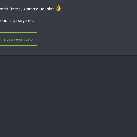
mek üzere, kırımsız uçuşlar
.... iyi seyirler....
iriş yap veya üye ol