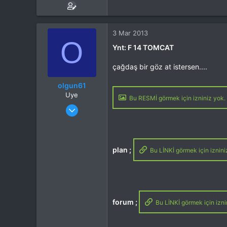
3 Mar 2013
O
Ynt: F 14 TOMCAT
çağdaş bir göz at istersen....
olgun61
Uye
Bu RESMİ görmek için izniniz yok. 
Katılım
17 Ara 2012
Mesajlar
75
Tepkime puanı
0
plan ;
Bu LİNKİ görmek için iznini
forum ;
Bu LİNKİ görmek için izni