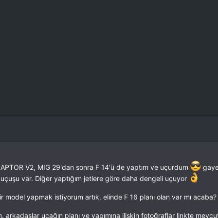
APTOR V2, MIG 29'dan sonra F 14'ü de yaptım ve uçurdum
gayet
ir uçuşu var. Diğer yaptığım jetlere göre daha dengeli uçuyor
ir model yapmak istiyorum artık. elinde F 16 planı olan var mı acaba
lim. arkadaşlar uçağın planı ve yapımına ilişkin fotoğraflar linkte mevcu