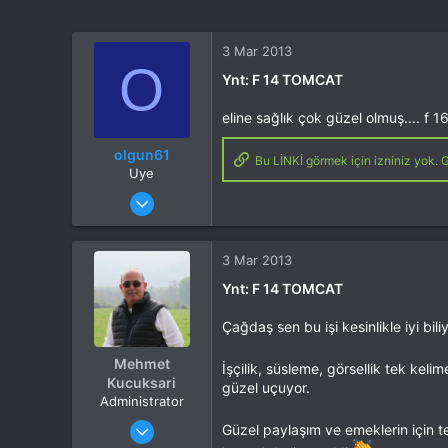
3 Mar 2013
O
Ynt: F 14 TOMCAT
eline sağlık çok güzel olmuş.... f 16
olgun61
Bu LİNKİ görmek için izniniz yok. G
Uye
Katılım
17 Ara 2012
Mesajlar
75
Tepkime puanı
0
3 Mar 2013
Ynt: F 14 TOMCAT
Çağdaş sen bu işi kesinlikle iyi bili
Mehmet
İşçilik, süsleme, görsellik tek kelim
Kucuksari
güzel uçuyor.
Administrator
Katılım
4 Eki 2012
Güzel paylaşım ve emeklerin için 
Mesajlar
37,342