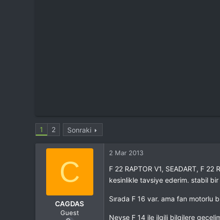
t
i
a
h
n
i
1
2
Sonraki
2 Mar 2013
C
F 22 RAPTOR V1, SEADART, F 22 R
kesinlikle tavsiye ederim. stabil b
Sırada F 16 var. ama fan motorlu b
CAGDAS
Guest
Neyse F 14 ile ilgili bilgilere geçe