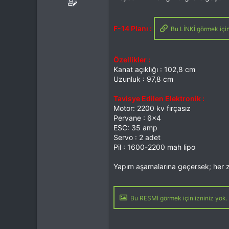
F-14 Planı :
Bu LİNKİ görmek için 
Özellikler :
Kanat açıklığı : 102,8 cm
Uzunluk : 97,8 cm
Tavisye Edilen Elektronik :
Motor: 2200 kv fırçasız
Pervane : 6x4
ESC: 35 amp
Servo : 2 adet
Pil : 1600-2200 mah lipo
Yapım aşamalarına geçersek; her za
Bu RESMİ görmek için izniniz yok. 