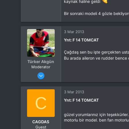
kaynak haline geldi
Tepkime puanı
44,114
Yaş
53
Bir sonraki modeli 4 gözle bekliyo
Konum
Kocaeli
İlgi Alanı
Heli
3 Mar 2013
Ynt: F 14 TOMCAT
Çağdaş sen bu işte gerçekten ust
Bu arada aileron ve rudder bence ço
Türker Akgün
Moderator
Katılım
4 Eki 2012
Mesajlar
13,876
Tepkime puanı
15,560
Yaş
46
3 Mar 2013
C
Konum
Kocaeli
Ynt: F 14 TOMCAT
İlgi Alanı
Heli
güzel yorumlarınız için teşekkürler
motorlu bir model. ben fan motorlu
CAGDAS
Guest