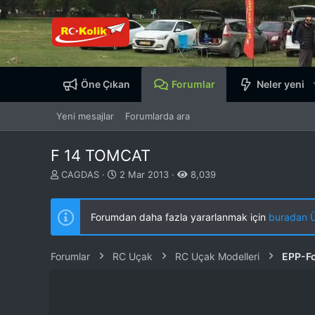
Öne Çıkan
Forumlar
Neler yeni
Yeni mesajlar
Forumlarda ara
F 14 TOMCAT
K
B
CAGDAS
2 Mar 2013
8,039
o
a
n
ş
b
l
Forumdan daha fazla yararlanmak için
buradan ÜY
u
a
y
n
u
g
Forumlar
RC Uçak
RC Uçak Modelleri
EPP-F
b
ı
a
ç
ş
t
l
a
a
r