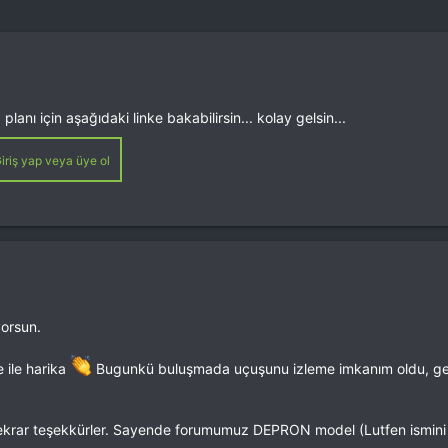
 planı için aşağıdaki linke bakabilirsin... kolay gelsin...
iriş yap veya üye ol
yorsun.
e ile harika
Bugunkü buluşmada uçuşunu izleme imkanım oldu, ger
tekrar teşekkürler. Sayende forumumuz DEPRON model (Lutfen ismini