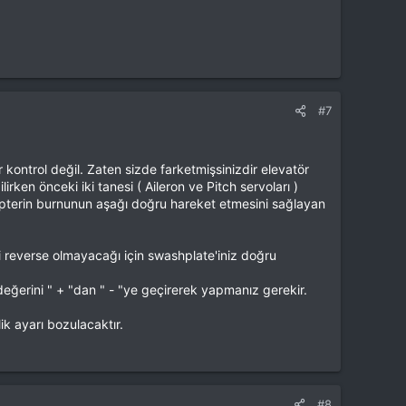
#7
ontrol değil. Zaten sizde farketmişsinizdir elevatör
ken önceki iki tanesi ( Aileron ve Pitch servoları )
opterin burnunun aşağı doğru hareket etmesini sağlayan
i reverse olmayacağı için swashplate'iniz doğru
değerini " + "dan " - "ye geçirerek yapmanız gerekir.
ik ayarı bozulacaktır.
#8