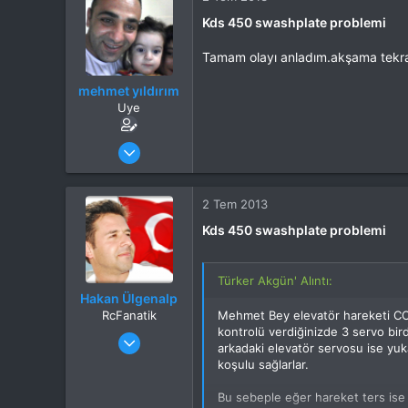
Kds 450 swashplate problemi
Tamam olayı anladım.akşama tekra
mehmet yıldırım
Uye
Katılım
23 May 2013
Mesajlar
128
Tepkime puanı
0
Yaş
47
2 Tem 2013
Kds 450 swashplate problemi
Türker Akgün' Alıntı:
Hakan Ülgenalp
RcFanatik
Mehmet Bey elevatör hareketi CCP
kontrolü verdiğinizde 3 servo bird
Katılım
31 Eki 2012
arkadaki elevatör servosu ise yuk
Mesajlar
6,007
koşulu sağlarlar.
Tepkime puanı
8,637
Yaş
51
Bu sebeple eğer hareket ters ise