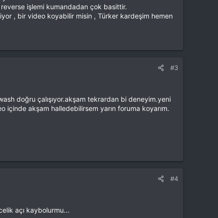
reverse işlemi kumandadan çok basittir.
or , bir video koyabilir misin , Türker kardeşim hemen
#3
swash doğru çalışıyor.akşam tekrardan bi deneyim.yeni
eo içinde akşam halledebilirsem yarın foruma koyarım.
#4
lik açı kaybolurmu...