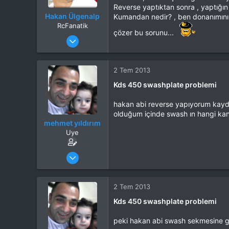
Reverse yaptıktan sonra , yaptığı
Hakan Ülgenalp
Kumandan nedir? , ben donanımını b
RcFanatik
çözer bu sorunu...
Katılım
31 Eki 2012
Mesajlar
6,007
Tepkime puanı
8,637
Yaş
51
2 Tem 2013
Konum
Burdur
Kds 450 swashplate problemi
İlgi Alanı
Heli
hakan abi reverse yapıyorum kayde
olduğum içinde swash ın hangi kan
mehmet yıldırım
Uye
Katılım
23 May 2013
Mesajlar
128
Tepkime puanı
0
Yaş
47
2 Tem 2013
Kds 450 swashplate problemi
peki hakan abi swash sekmesine g