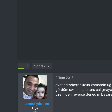
t
i
a
h
n
i
1
2
Sonraki
2 Tem 2013
evet arkadaşlar uzun zamandır uğra
gördüm swashplate ters çalışmaya 
üzerinden reverse denedim başaram
mehmet yıldırım
Uye