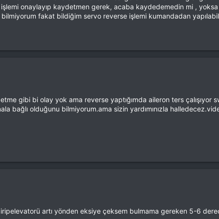
n işlemi onaylayıp kaydetmen gerek, acaba kaydedemedin mi , yoksa 
ilmiyorum fakat bildiğim servo reverse işlemi kumandadan yapılabiliy
tme gibi bi olay yok ama reverse yaptığımda aileron ters çalışıyor 
ala bağlı olduğunu bilmiyorum.ama sizin yardımınızla halledecez.vid
iripelevatorü artı yönden eksiye çeksem bulmama gereken 5-6 derece