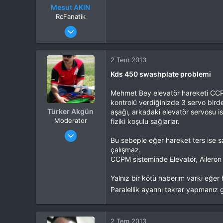
Mesut AKIN
RcFanatik
Katılım
1 Şub 2013
Mesajlar
3,164
Tepkime puanı
3,627
Yaş
45
2 Tem 2013
Konum
Kocaeli -Gebze
Kds 450 swashplate problemi
İlgi Alanı
Uçak
Mehmet Bey elevatör hareketi CCPM
kontrolü verdiğinizde 3 servo birde
Türker Akgün
aşağı, arkadaki elevatör servosu 
Moderator
fiziki koşulu sağlarlar.
Katılım
4 Eki 2012
Bu sebeple eğer hareket ters ise s
Mesajlar
13,876
çalışmaz.
Tepkime puanı
15,560
CCPM sisteminde Elevatör, Aileron v
Yaş
46
Konum
Kocaeli
Yalnız bir kötü haberim varki eğer 
İlgi Alanı
Heli
Paralellik ayarını tekrar yapmanız
2 Tem 2013