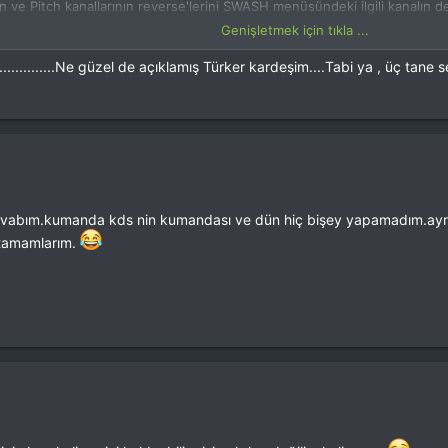
 ve Pitch kanallarının reverse'lerini SWASH menüsündeki ilgili kanalın de
Genişletmek için tıkla ...
 herhangi bir kanalı reverse etmeniz gerekirse swahplate'inizin paralellik 
z gerekecek.
.............Ne güzel de açıklamış Türker kardeşim....Tabi ya , üç tane
evabım.kumanda kds nin kumandası ve dün hiç bişey yapamadım.ayra
a tamamlarım.