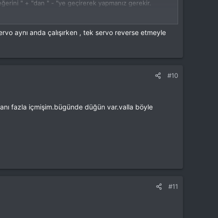
ğerini " + "dan " - "ye geçirerek yapmanız gerekir.
ayarı bozulacaktır.
 servo aynı anda çalışırken , tek servo reverse etmeyle
#10
nı fazla içmişim.bügünde düğün var.valla böyle
#11