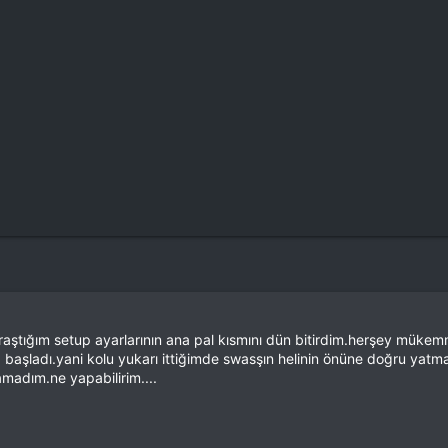
ştığım setup ayarlarının ana pal kısmını dün bitirdim.herşey mükemme
başladı.yani kolu yukarı ittiğimde swasşın helinin önüne doğru yatm
adım.ne yapabilirim....