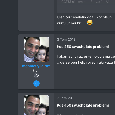
Konum
Burdur
CCPM sisteminde Elevatör, Aileron
İlgi Alanı
Heli
Yalnız bir kötü haberim varki eğer
Paralellik ayarını tekrar yapmanı
Ulen bu cehaletin gözü kör olsun ...
kurtulur mu hiç....
3 Tem 2013
Kds 450 swashplate problemi
hakan abi biraz erken oldu ama c
giderse ben heliyi bi sonraki yaz
mehmet yıldırım
Uye
Katılım
23 May 2013
Mesajlar
128
Tepkime puanı
0
Yaş
47
3 Tem 2013
Kds 450 swashplate problemi