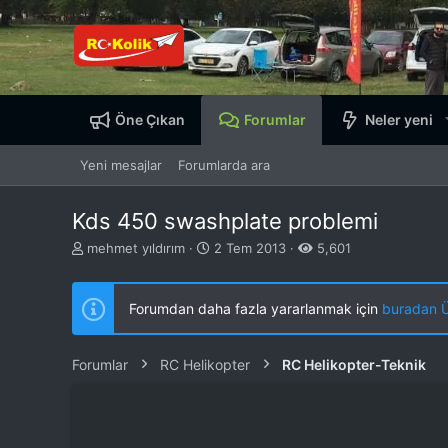
Öne Çıkan
Forumlar
Neler yeni
Yeni mesajlar
Forumlarda ara
Kds 450 swashplate problemi
K
B
mehmet yıldırım
2 Tem 2013
5,601
o
a
n
ş
b
l
Forumdan daha fazla yararlanmak için
buradan ÜY
u
a
y
n
u
g
Forumlar
RC Helikopter
RC Helikopter-Teknik
b
ı
a
ç
ş
t
l
a
a
r