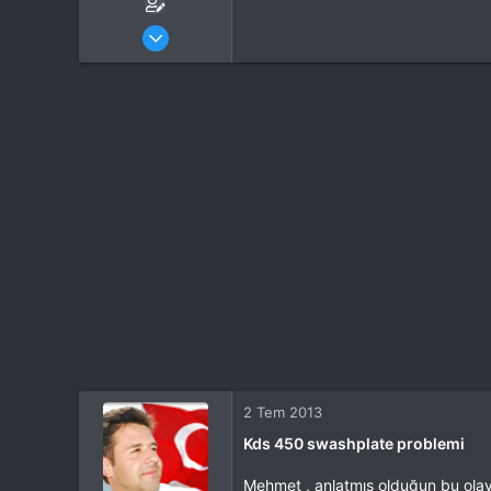
Katılım
23 May 2013
Mesajlar
128
Tepkime puanı
0
Yaş
47
2 Tem 2013
Kds 450 swashplate problemi
Mehmet , anlatmış olduğun bu ola