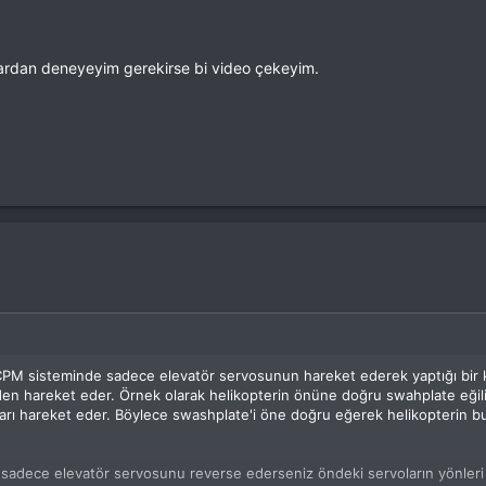
rdan deneyeyim gerekirse bi video çekeyim.
M sisteminde sadece elevatör servosunun hareket ederek yaptığı bir kon
en hareket eder. Örnek olarak helikopterin önüne doğru swahplate eğilirk
arı hareket eder. Böylece swashplate'i öne doğru eğerek helikopterin b
 sadece elevatör servosunu reverse ederseniz öndeki servoların yönleri 