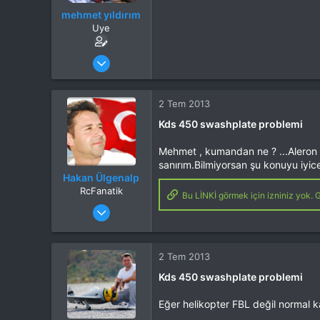
mehmet yıldırım
Uye
Katılım
23 May 2013
Mesajlar
128
Tepkime puanı
0
Yaş
47
2 Tem 2013
Kds 450 swashplate problemi
Mehmet , kumandan ne ? ...Aleron 
sanırım.Bilmiyorsan şu konuyu iyice
Hakan Ülgenalp
RcFanatik
Bu LİNKİ görmek için izniniz yok. G
Katılım
31 Eki 2012
Mesajlar
6,007
Tepkime puanı
8,637
Yaş
51
2 Tem 2013
Konum
Burdur
Kds 450 swashplate problemi
İlgi Alanı
Heli
Eğer helikopter FBL değil normal 