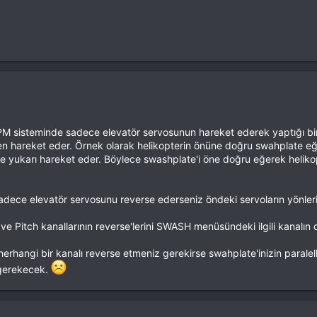
 sisteminde sadece elevatör servosunun hareket ederek yaptığı bir k
n hareket eder. Örnek olarak helikopterin önüne doğru swahplate eğilir
ise yukarı hareket eder. Böylece swashplate'i öne doğru eğerek helik
adece elevatör servosunu reverse ederseniz öndeki servoların yönler
e Pitch kanallarının reverse'lerini SWASH menüsündeki ilgili kanalın 
herhangi bir kanalı reverse etmeniz gerekirse swahplate'inizin paralell
 gerekecek.