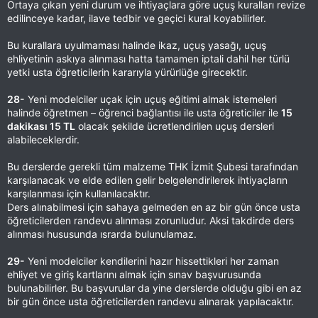
Ortaya çıkan yeni durum ve ihtiyaçlara göre uçuş kuralları revize
edilinceye kadar, ilave tedbir ve geçici kural koyabilirler.
Bu kurallara uyulmaması halinde ikaz, uçuş yasağı, uçuş
ehliyetinin askıya alınması hatta tamamen iptali dahil her türlü
yetki usta öğreticilerin kararıyla yürürlüğe girecektir.
28-
Yeni modelciler uçak için uçuş eğitimi almak istemeleri
halinde öğretmen – öğrenci bağlantısı ile usta öğreticiler ile
15
dakikası 15 TL
olacak şekilde ücretlendirilen uçuş dersleri
alabileceklerdir.
Bu derslerde gerekli tüm malzeme THK İzmit Şubesi tarafından
karşılanacak ve elde edilen gelir belgelendirilerek ihtiyaçların
karşılanması için kullanılacaktır.
Ders alınabilmesi için sahaya gelmeden en az bir gün önce usta
öğreticilerden randevu alınması zorunludur. Aksi takdirde ders
alınması hususunda ısrarda bulunulamaz.
29-
Yeni modelciler kendilerini hazır hissettikleri her zaman
ehliyet ve giriş kartlarını almak için sınav başvurusunda
bulunabilirler. Bu başvurular da yine derslerde olduğu gibi en az
bir gün önce usta öğreticilerden randevu alınarak yapılacaktır.