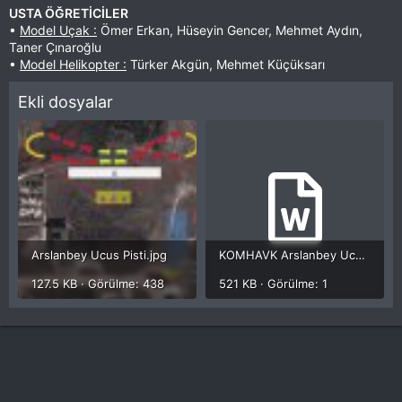
USTA ÖĞRETİCİLER
•
Model Uçak :
Ömer Erkan, Hüseyin Gencer, Mehmet Aydın,
Taner Çınaroğlu
•
Model Helikopter :
Türker Akgün, Mehmet Küçüksarı
Ekli dosyalar
Arslanbey Ucus Pisti.jpg
KOMHAVK Arslanbey Ucus Kurallari_Rev01.doc
127.5 KB · Görülme: 438
521 KB · Görülme: 1