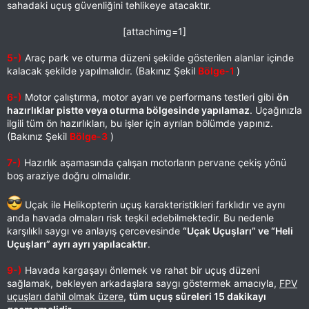
sahadaki uçuş güvenliğini tehlikeye atacaktır.
[attachimg=1]​
5-)
Araç park ve oturma düzeni şekilde gösterilen alanlar içinde
kalacak şekilde yapılmalıdır. (Bakınız Şekil
Bölge-1
)
6-)
Motor çalıştırma, motor ayarı ve performans testleri gibi
ön
hazırlıklar pistte veya oturma bölgesinde yapılamaz
. Uçağınızla
ilgili tüm ön hazırlıkları, bu işler için ayrılan bölümde yapınız.
(Bakınız Şekil
Bölge-3
)
7-)
Hazırlık aşamasında çalışan motorların pervane çekiş yönü
boş araziye doğru olmalıdır.
Uçak ile Helikopterin uçuş karakteristikleri farklıdır ve aynı
anda havada olmaları risk teşkil edebilmektedir. Bu nedenle
karşılıklı saygı ve anlayış çercevesinde
“Uçak Uçuşları” ve “Heli
Uçuşları” ayrı ayrı yapılacaktır
.
9-)
Havada kargaşayı önlemek ve rahat bir uçuş düzeni
sağlamak, bekleyen arkadaşlara saygı göstermek amacıyla,
FPV
uçuşları dahil olmak üzere
,
tüm uçuş süreleri 15 dakikayı