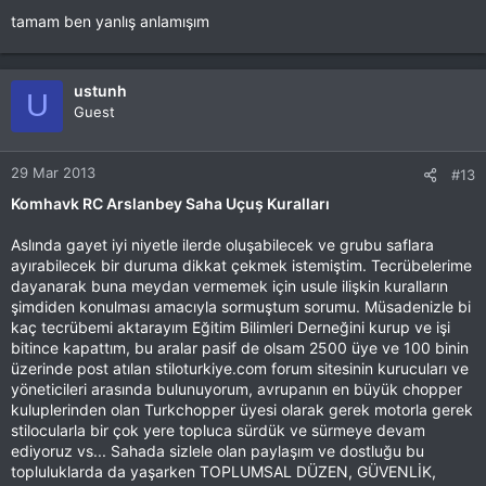
tamam ben yanlış anlamışım
ustunh
U
Guest
29 Mar 2013
#13
Komhavk RC Arslanbey Saha Uçuş Kuralları
Aslında gayet iyi niyetle ilerde oluşabilecek ve grubu saflara
ayırabilecek bir duruma dikkat çekmek istemiştim. Tecrübelerime
dayanarak buna meydan vermemek için usule ilişkin kuralların
şimdiden konulması amacıyla sormuştum sorumu. Müsadenizle bi
kaç tecrübemi aktarayım Eğitim Bilimleri Derneğini kurup ve işi
bitince kapattım, bu aralar pasif de olsam 2500 üye ve 100 binin
üzerinde post atılan stiloturkiye.com forum sitesinin kurucuları ve
yöneticileri arasında bulunuyorum, avrupanın en büyük chopper
kuluplerinden olan Turkchopper üyesi olarak gerek motorla gerek
stilocularla bir çok yere topluca sürdük ve sürmeye devam
ediyoruz vs... Sahada sizlele olan paylaşım ve dostluğu bu
topluluklarda da yaşarken TOPLUMSAL DÜZEN, GÜVENLİK,