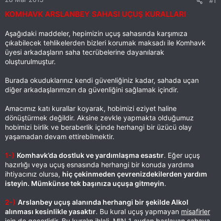
#1
KOMHAVK ARSLANBEY SAHASI UÇUŞ KURALLARI
Aşağıdaki maddeler, hepimizin uçuş sahasında karşımıza
çıkabilecek tehlikelerden bizleri korumak maksadı ile Komhavk
üyesi arkadaşların saha tecrübelerine dayanılarak
oluşturulmuştur.
Burada okuduklarınız kendi güvenliğiniz kadar, sahada uçan
diğer arkadaşlarımızın da güvenliğini sağlamak içindir.
Amacımız katı kurallar koyarak, hobimizi eziyet haline
dönüştürmek değildir. Aksine zevkle yapmakta olduğumuz
hobimizi birlik ve beraberlik içinde herhangi bir üzücü olay
yaşamadan devam ettirebilmektir.
1-)
Komhavk’da dostluk ve yardımlaşma esastır
. Eğer uçuş
hazırlığı veya uçuş esnasında herhangi bir konuda yardıma
ihtiyacınız olursa,
hiç çekinmeden çevrenizdekilerden yardım
isteyin. Mümkünse tek başınıza uçuşa gitmeyin
.
2-)
Arslanbey uçuş alanında herhangi bir şekilde Alkol
alınması kesinlikle yasaktır
. Bu kural uçuş yapmayan
misafirler
için de geçerlidir
. Bu kuralın ihlali,
MIN 1 aydan başlayan sahaya