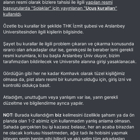
alanın resmi olarak bizlere tahsisi ile ilgili
yapılan resmi
başvurularda "Solaklar" için yayınlanan "
Uçuş kuralları
"
kullanıldı
.
Özetle bu kurallar bir şekilde THK İzmit şubesi ve Arslanbey
Universitesinden ilgili kişilerin bilgisinde.
Şayet bu kurallar ile ilgili problem çıkaran ve çıkarma konusunda
ısrarcı olan arkadaşlar olur ise, gerekçesi ile beraber ismi gerekli
resmi kurumlara, ki bu başta Arslanbey Univ oluyor, bizim
tarafımızdan bildirilecek ve Universite alanına girişi yasaklanacak.
Gördüğün gibi her ne kadar Komhavk olarak tüzel kişiliğimiz
olmasa da, pist alanı resmi bir kurumun olduğu için, giriş izni ve
kontrollü oldukça basit.
Atladığım, unuttuğum veya yanlışım var ise, yarın gerekli
düzeltme ve bilgilendirme ayrıca yapılır.
NOT:
Burada kullandığım
biz
kelimesini özellikle şahsım ya da ön
planda olan 1-2 abimiz için kullanmadım yanlış anlama olmasın.
Sahada gerçekten bu işi kazasız belasız, her an acaba birazdan
ne olacak korkusu hissetmeden, ağız tadı ile hobisini yapmak
isteyen senin benim gibi bilinçli ve aklı selim tüm arkadaşları