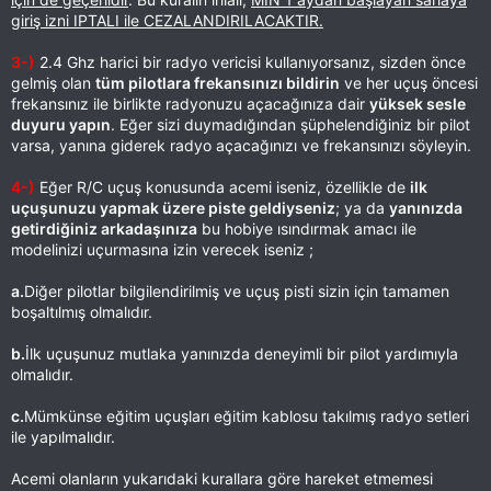
giriş izni IPTALI ile CEZALANDIRILACAKTIR.
3-)
2.4 Ghz harici bir radyo vericisi kullanıyorsanız, sizden önce
gelmiş olan
tüm pilotlara frekansınızı bildirin
ve her uçuş öncesi
frekansınız ile birlikte radyonuzu açacağınıza dair
yüksek sesle
duyuru yapın
. Eğer sizi duymadığından şüphelendiğiniz bir pilot
varsa, yanına giderek radyo açacağınızı ve frekansınızı söyleyin.
4-)
Eğer R/C uçuş konusunda acemi iseniz, özellikle de
ilk
uçuşunuzu yapmak üzere piste geldiyseniz
; ya da
yanınızda
getirdiğiniz arkadaşınıza
bu hobiye ısındırmak amacı ile
modelinizi uçurmasına izin verecek iseniz ;
a.
Diğer pilotlar bilgilendirilmiş ve uçuş pisti sizin için tamamen
boşaltılmış olmalıdır.
b.
İlk uçuşunuz mutlaka yanınızda deneyimli bir pilot yardımıyla
olmalıdır.
c.
Mümkünse eğitim uçuşları eğitim kablosu takılmış radyo setleri
ile yapılmalıdır.
Acemi olanların yukarıdaki kurallara göre hareket etmemesi