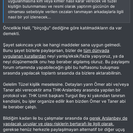
uygulanmasına kim veya kimler nasıl karar verecek ve tuzel
kişiliğin bulunmaması ve resmi olarak yaptırım gücünün de
olmaması sebebiyle verilen cezaları tanımayan arkadaşlarla ilgili
nasıl bir yol izlenecek...
Öncelikle Halil, "birçoğu" dediğine göre katılmadıkların da var
demekti.
Şayet sakıncası yok ise hangi maddeler sana uygun gelmedi.
Bunu şayet bizlerle paylaşırsan, bizler de
tüm dünyada
uygulanan kurallardan
neyi yanlış/eksik/fazla yapıyoruz, ya da
neyi düşünemedik onu hep beraber algılamış oluruz. Bu paylaşımı
forum ortamında yapabileceğin gibi bu haftasonu buluşması
sırasında yapılacak toplantı sırasında da bizlere aktarabilirsin.
Gelelim Tüzel kişilik meselesine. Detayları yarın Ömer abi ve/veya
Taner abi verecektir ama THK-Arslanbey arasında yapılan bir
protokol var. THK Izmit başkanı Turgut Bey ki yakından tanırsın
kendisini, bu işler organize edilir iken bizden Ömer ve Taner abi
ile beraber çalıştı.
Bildiğim kadarı ile bu çalışmalar sırasında da
gerek Arslanbey de
yapılacak uçuşlar ve olası risklerin bertarafı ile ilgili olarak
,
gerekse henüz herkezle paylaşılmayan alternatif bir diğer uçuş