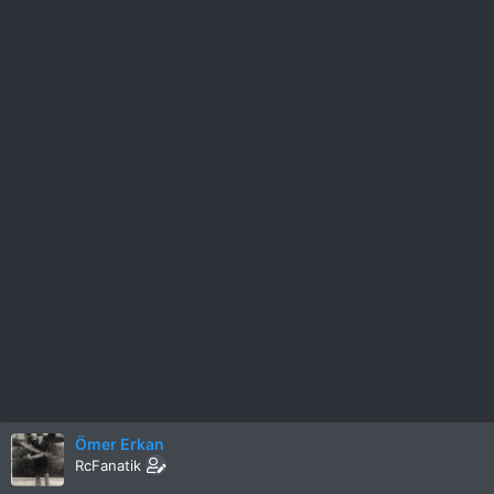
Ömer Erkan
RcFanatik