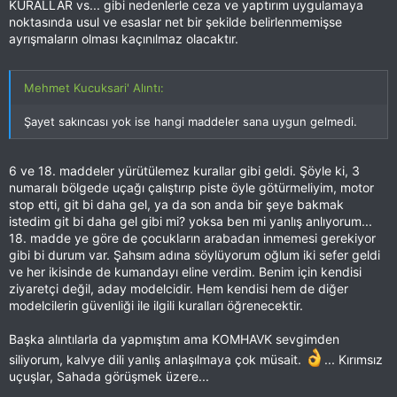
KURALLAR vs... gibi nedenlerle ceza ve yaptırım uygulamaya
noktasında usul ve esaslar net bir şekilde belirlenmemişse
ayrışmaların olması kaçınılmaz olacaktır.
Mehmet Kucuksari' Alıntı:
Şayet sakıncası yok ise hangi maddeler sana uygun gelmedi.
6 ve 18. maddeler yürütülemez kurallar gibi geldi. Şöyle ki, 3
numaralı bölgede uçağı çalıştırıp piste öyle götürmeliyim, motor
stop etti, git bi daha gel, ya da son anda bir şeye bakmak
istedim git bi daha gel gibi mi? yoksa ben mi yanlış anlıyorum...
18. madde ye göre de çocukların arabadan inmemesi gerekiyor
gibi bi durum var. Şahsım adına söylüyorum oğlum iki sefer geldi
ve her ikisinde de kumandayı eline verdim. Benim için kendisi
ziyaretçi değil, aday modelcidir. Hem kendisi hem de diğer
modelcilerin güvenliği ile ilgili kuralları öğrenecektir.
Başka alıntılarla da yapmıştım ama KOMHAVK sevgimden
siliyorum, kalvye dili yanlış anlaşılmaya çok müsait.
... Kırımsız
uçuşlar, Sahada görüşmek üzere...