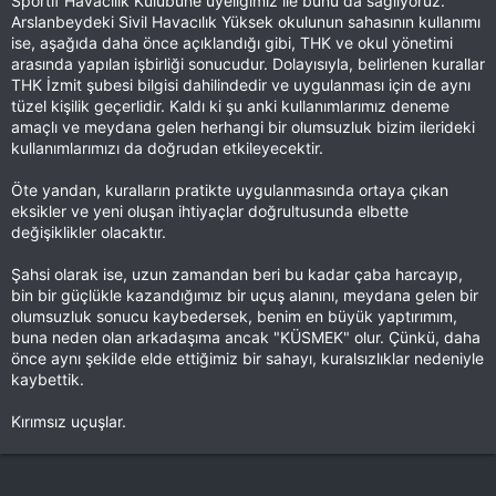
Sportif Havacılık Kulübüne üyeliğimiz ile bunu da sağlıyoruz.
Arslanbeydeki Sivil Havacılık Yüksek okulunun sahasının kullanımı
ise, aşağıda daha önce açıklandığı gibi, THK ve okul yönetimi
arasında yapılan işbirliği sonucudur. Dolayısıyla, belirlenen kurallar
THK İzmit şubesi bilgisi dahilindedir ve uygulanması için de aynı
tüzel kişilik geçerlidir. Kaldı ki şu anki kullanımlarımız deneme
amaçlı ve meydana gelen herhangi bir olumsuzluk bizim ilerideki
kullanımlarımızı da doğrudan etkileyecektir.
Öte yandan, kuralların pratikte uygulanmasında ortaya çıkan
eksikler ve yeni oluşan ihtiyaçlar doğrultusunda elbette
değişiklikler olacaktır.
Şahsi olarak ise, uzun zamandan beri bu kadar çaba harcayıp,
bin bir güçlükle kazandığımız bir uçuş alanını, meydana gelen bir
olumsuzluk sonucu kaybedersek, benim en büyük yaptırımım,
buna neden olan arkadaşıma ancak "KÜSMEK" olur. Çünkü, daha
önce aynı şekilde elde ettiğimiz bir sahayı, kuralsızlıklar nedeniyle
kaybettik.
Kırımsız uçuşlar.