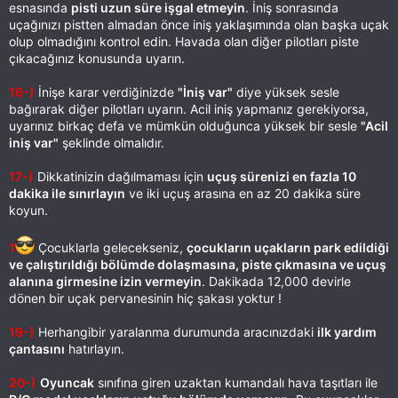
esnasında
pisti uzun süre işgal etmeyin
. İniş sonrasında
uçağınızı pistten almadan önce iniş yaklaşımında olan başka uçak
olup olmadığını kontrol edin. Havada olan diğer pilotları piste
çıkacağınız konusunda uyarın.
16-)
İnişe karar verdiğinizde
"İniş var"
diye yüksek sesle
bağırarak diğer pilotları uyarın. Acil iniş yapmanız gerekiyorsa,
uyarınız birkaç defa ve mümkün olduğunca yüksek bir sesle
"Acil
iniş var"
şeklinde olmalıdır.
17-)
Dikkatinizin dağılmaması için
uçuş sürenizi en fazla 10
dakika ile sınırlayın
ve iki uçuş arasına en az 20 dakika süre
koyun.
1
Çocuklarla gelecekseniz,
çocukların uçakların park edildiği
ve çalıştırıldığı bölümde dolaşmasına, piste çıkmasına ve uçuş
alanına girmesine izin vermeyin
. Dakikada 12,000 devirle
dönen bir uçak pervanesinin hiç şakası yoktur !
19-)
Herhangibir yaralanma durumunda aracınızdaki
ilk yardım
çantasını
hatırlayın.
20-)
Oyuncak
sınıfına giren uzaktan kumandalı hava taşıtları ile