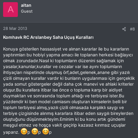
altan
A
Guest
28 Mar 2013
#8
Komhavk RC Arslanbey Saha Uçuş Kuralları
Konuya gösterilen hassasiyet ve alınan kararlar ile bu kararların
yaptırımları bu hobiyi yapma amacı ile toplanan herkesi bağlayıcı
olmak zorundadır.Nasıl ki toplumların düzenini sağlamak için
yasalar,kanunlar,kurallar ve cezalar var ise ayını toplumların
ihtiyaçları nispetinde oluşmuş örf,adet,gelenek,anane gibi yazılı
çizili olmayan kurallar vardır ki bunların uygulanması için gerçeklik
yada somut göstergeler değil daha çok manevi ve ahlaki kriterler
oluşur.Bu kurallara itibar ise önce o topluma karşı bir aidiyet
duymaktan ve sonrasında toplum ahlağı ve terbiyesi ister.Bu
yüzdendir ki ben model camiasını oluşturan kimselerin belli bir
toplum terbiyesi almış,yazılı çizili olmasada karşılıklı saygı ve
terbiye çizgisinde alınmış kararlara itibar eden saygılı bireylerden
oluştuğunu düşünmekteyim.Eminim ki bu konu artık gündemi
meşgul etmez ve hoşça vakit geçirip kazasız kırımsız uçuşlar
yaparız.
p
p
p