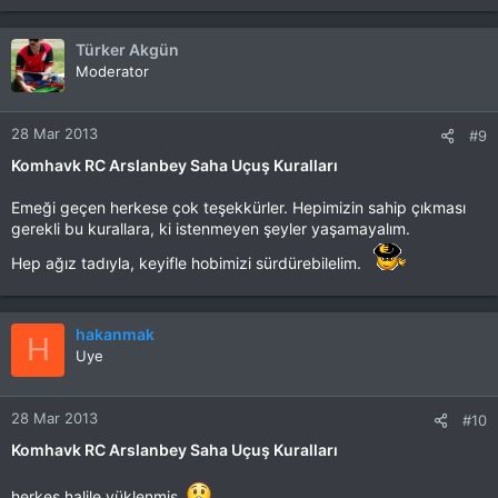
Türker Akgün
Moderator
28 Mar 2013
#9
Komhavk RC Arslanbey Saha Uçuş Kuralları
Emeği geçen herkese çok teşekkürler. Hepimizin sahip çıkması
gerekli bu kurallara, ki istenmeyen şeyler yaşamayalım.
Hep ağız tadıyla, keyifle hobimizi sürdürebilelim.
hakanmak
H
Uye
28 Mar 2013
#10
Komhavk RC Arslanbey Saha Uçuş Kuralları
herkes halile yüklenmiş,