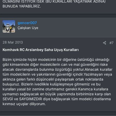
OLMASINI İSTİYOR İSEK (BU KURALLARI YAŞATMAK ADINA)
BUNUDA YAPABİLİRİZ.
gencer007
Çalışkan Uye
28 Mar 2013
#7
Komhavk RC Arslanbey Saha Uçuş Kuralları
Bizim içimizde hiçbir modelcinin bir diğerine üstünlüğü olmadığı
gibi kimseninde diğer modelcilerin can ve mal güvenliğini riske
atacak davranışlarda bulunma özgürlüğü yoktur.Alınacak kurallar
tüm modelcilerin ve yakınlarının güvenliği içindir.Yazılmayan veya
aklınıza gelen farklı düşünceliri paylaşırsak ortak noktalarda
buluşuruz. Bizlerin ivedilikle kulüpleşmeye gitmemiz ve bu
kuralları yasal bir zemine oturtmamız gerekir.Kanımca kurallara
uymamızı sağlayacak en büyük yaptırımda birbirimize karşı olan
SEVGİ ve SAYGIMIZDIR diye bağlayarak tüm modelci dostlarıma
kırımsız uçuşlar diliyorum.