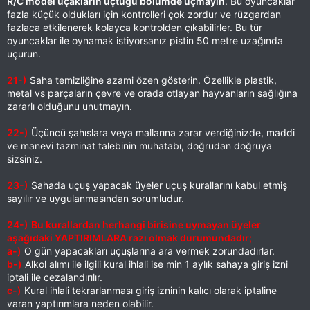
R/C model uçakların uçtuğu bölümde uçmayın
. Bu oyuncaklar
fazla küçük oldukları için kontrolleri çok zordur ve rüzgardan
fazlaca etkilenerek kolayca kontrolden çıkabilirler. Bu tür
oyuncaklar ile oynamak istiyorsanız pistin 50 metre uzağında
uçurun.
21-)
Saha temizliğine azami özen gösterin. Özellikle plastik,
metal vs parçaların çevre ve orada otlayan hayvanların sağlığına
zararlı olduğunu unutmayın.
22-)
Üçüncü şahıslara veya mallarına zarar verdiğinizde, maddi
ve manevi tazminat talebinin muhatabı, doğrudan doğruya
sizsiniz.
23-)
Sahada uçuş yapacak üyeler uçuş kurallarını kabul etmiş
sayılır ve uygulanmasından sorumludur.
24-)
Bu kurallardan herhangi birisine uymayan üyeler
aşağıdaki YAPTIRIMLARA razı olmak durumundadır;
a-)
O gün yapacakları uçuşlarına ara vermek zorundadırlar.
b-)
Alkol alımı ile ilgili kural ihlali ise min 1 aylık sahaya giriş izni
iptali ile cezalandırılır.
c-)
Kural ihlali tekrarlanması giriş izninin kalıcı olarak iptaline
varan yaptırımlara neden olabilir.