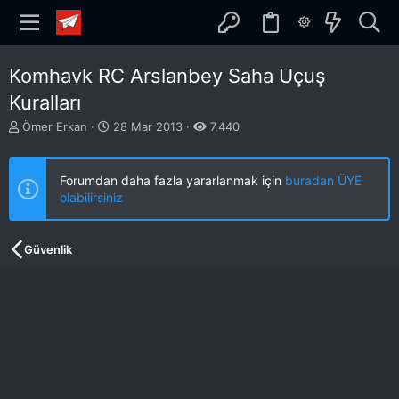
Komhavk RC Arslanbey Saha Uçuş
Kuralları
K
B
Ömer Erkan
28 Mar 2013
7,440
o
a
n
ş
b
l
Forumdan daha fazla yararlanmak için
buradan ÜYE
u
a
olabilirsiniz
y
n
u
g
b
ı
Güvenlik
a
ç
ş
t
l
a
a
r
t
i
a
h
n
i