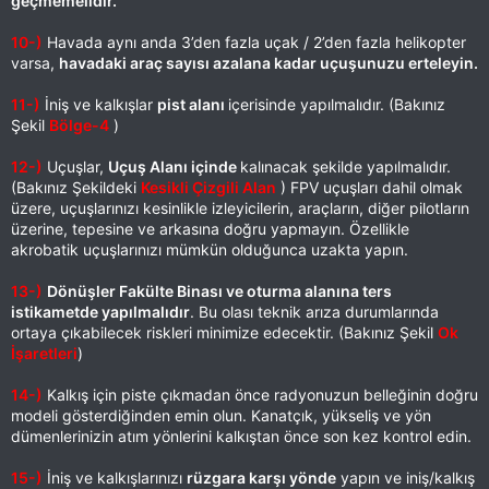
geçmemelidir.
10-)
Havada aynı anda 3’den fazla uçak / 2’den fazla helikopter
varsa,
havadaki araç sayısı azalana kadar uçuşunuzu erteleyin.
11-)
İniş ve kalkışlar
pist alanı
içerisinde yapılmalıdır. (Bakınız
Şekil
Bölge-4
)
12-)
Uçuşlar,
Uçuş Alanı içinde
kalınacak şekilde yapılmalıdır.
(Bakınız Şekildeki
Kesikli Çizgili Alan
) FPV uçuşları dahil olmak
üzere, uçuşlarınızı kesinlikle izleyicilerin, araçların, diğer pilotların
üzerine, tepesine ve arkasına doğru yapmayın. Özellikle
akrobatik uçuşlarınızı mümkün olduğunca uzakta yapın.
13-)
Dönüşler Fakülte Binası ve oturma alanına ters
istikametde yapılmalıdır
. Bu olası teknik arıza durumlarında
ortaya çıkabilecek riskleri minimize edecektir. (Bakınız Şekil
Ok
İşaretleri
)
14-)
Kalkış için piste çıkmadan önce radyonuzun belleğinin doğru
modeli gösterdiğinden emin olun. Kanatçık, yükseliş ve yön
dümenlerinizin atım yönlerini kalkıştan önce son kez kontrol edin.
15-)
İniş ve kalkışlarınızı
rüzgara karşı yönde
yapın ve iniş/kalkış