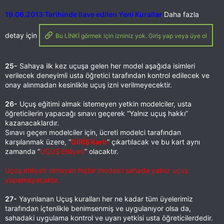
19.06.2013 Tarihinde Ilave edilen Yeni Kurallar
Daha fazla
detay için
Bu LİNKİ görmek için izniniz yok. Giriş yap veya üye ol
25-
Sahaya ilk kez uçuşa gelen her model aşağıda isimleri
verilecek deneyimli usta öğretici tarafından kontrol edilecek ve
onay alınmadan kesinlikle uçuş izni verilmeyecektir.
26-
Uçuş eğitimi almak istemeyen yetkin modelciler, usta
öğreticilerin yapacağı sınavı geçerek “Yalnız uçuş hakkı”
kazanacaklardır.
Sınavı geçen modelciler için, ücreti modelci tarafından
karşılanmak üzere, “
GİRİŞ Kartı
” çıkartılacak ve bu kart aynı
zamanda “
UÇUŞ Ehliyeti
” olacaktır.
Uçuş ehliyeti olmayan hiçbir modelci sahada yalnız uçuş
yapamayacaktır.
27-
Yayınlanan Uçuş kuralları her ne kadar tüm üyelerimiz
tarafından içtenlikle benimsenmiş ve uygulanıyor olsa da,
sahadaki uygulama kontrol ve uyarı yetkisi usta öğreticilerdedir.