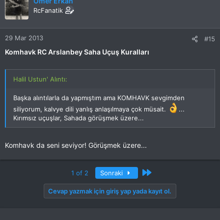
Ömer Erkan
RcFanatik
29 Mar 2013
#15
Komhavk RC Arslanbey Saha Uçuş Kuralları
Halil Ustun' Alıntı:
Başka alıntılarla da yapmıştım ama KOMHAVK sevgimden
siliyorum, kalvye dili yanlış anlaşılmaya çok müsait.
...
Kırımsız uçuşlar, Sahada görüşmek üzere...
Komhavk da seni seviyor! Görüşmek üzere...
Son
1 of 2
Sonraki
Cevap yazmak için giriş yap yada kayıt ol.