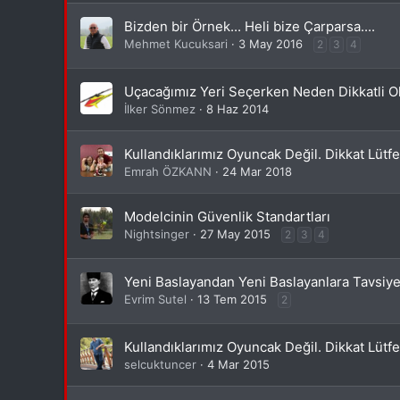
Bizden bir Örnek... Heli bize Çarparsa....
Mehmet Kucuksari
3 May 2016
2
3
4
Uçacağımız Yeri Seçerken Neden Dikkatli Ol
İlker Sönmez
8 Haz 2014
Kullandıklarımız Oyuncak Değil. Dikkat Lütfe
Emrah ÖZKANN
24 Mar 2018
Modelcinin Güvenlik Standartları
Nightsinger
27 May 2015
2
3
4
Yeni Baslayandan Yeni Baslayanlara Tavsiy
Evrim Sutel
13 Tem 2015
2
Kullandıklarımız Oyuncak Değil. Dikkat Lütfe
selcuktuncer
4 Mar 2015