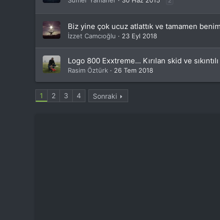
Sumer Yamaner
30 Haz 2015
2
Biz yine çok ucuz atlattık ve tamamen benim
İzzet Camcıoğlu
23 Eyl 2018
Logo 800 Exxtreme... Kırılan skid ve sıkıntılı
Rasim Öztürk
26 Tem 2018
1
2
3
4
Sonraki