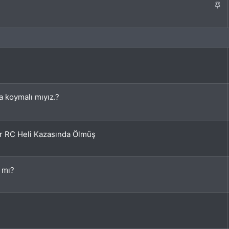
S
t
a
b
i
t
 koymalı mıyız.?
Jr RC Heli Kazasında Ölmüş
ı mı?