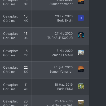
Sumer Yamaner
Görülme
3K
Cevaplar
15
29 Eki 2020
B
Berk Eksin
Görülme
4K
Cevaplar
15
27 Nis 2020
TÜRKALP KUCUR
Görülme
9K
Cevaplar
6
3 Nis 2020
Samet_ELMACI
Görülme
2K
Cevaplar
22
24 Şub 2020
Sumer Yamaner
Görülme
5K
Cevaplar
11
18 Haz 2019
Baris EKICI
Görülme
4K
Cevaplar
20
25 Ara 2018
İsmail Tuncay DAL
Görülme
6K