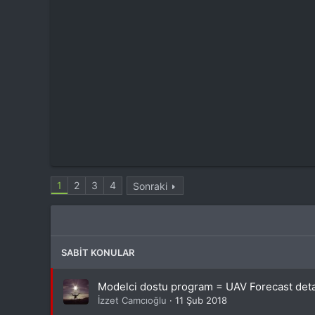
1
2
3
4
Sonraki
SABIT KONULAR
Modelci dostu program = UAV Forecast deta
İzzet Camcıoğlu
11 Şub 2018