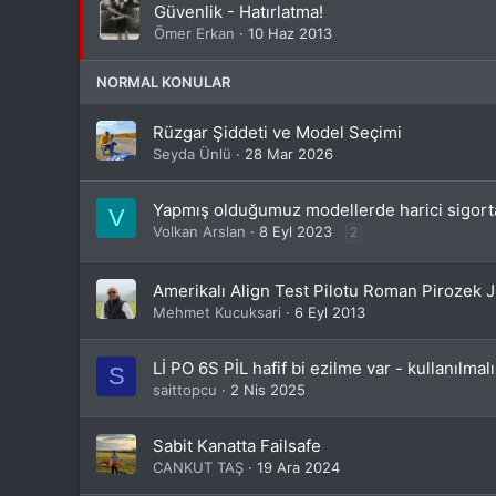
Güvenlik - Hatırlatma!
Ömer Erkan
10 Haz 2013
NORMAL KONULAR
Rüzgar Şiddeti ve Model Seçimi
Seyda Ünlü
28 Mar 2026
Yapmış olduğumuz modellerde harici sigorta
V
Volkan Arslan
8 Eyl 2023
2
Amerikalı Align Test Pilotu Roman Pirozek 
Mehmet Kucuksari
6 Eyl 2013
Lİ PO 6S PİL hafif bi ezilme var - kullanılmal
S
saittopcu
2 Nis 2025
Sabit Kanatta Failsafe
CANKUT TAŞ
19 Ara 2024