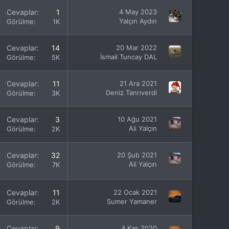
Cevaplar
1
4 May 2023
Yalçın Aydın
Görülme
1K
Cevaplar
14
20 Mar 2022
İsmail Tuncay DAL
Görülme
5K
Cevaplar
11
21 Ara 2021
Deniz Tanrıverdi
Görülme
3K
Cevaplar
3
10 Ağu 2021
Ali Yalçın
Görülme
2K
Cevaplar
32
20 Şub 2021
Ali Yalçın
Görülme
7K
Cevaplar
11
22 Ocak 2021
Sumer Yamaner
Görülme
2K
Cevaplar
9
4 Kas 2020