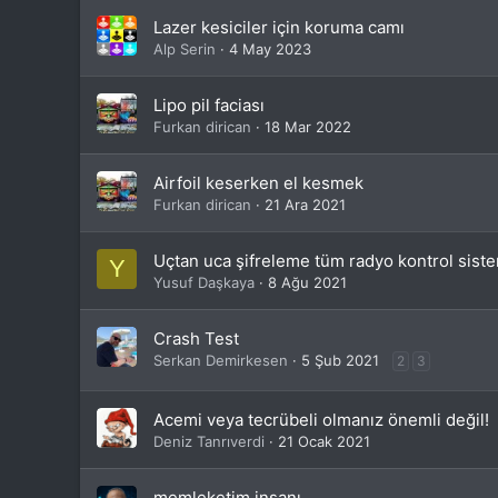
Lazer kesiciler için koruma camı
Alp Serin
4 May 2023
Lipo pil faciası
Furkan dirican
18 Mar 2022
Airfoil keserken el kesmek
Furkan dirican
21 Ara 2021
Uçtan uca şifreleme tüm radyo kontrol sist
Y
Yusuf Daşkaya
8 Ağu 2021
Crash Test
Serkan Demirkesen
5 Şub 2021
2
3
Acemi veya tecrübeli olmanız önemli değil!
Deniz Tanrıverdi
21 Ocak 2021
memleketim insanı