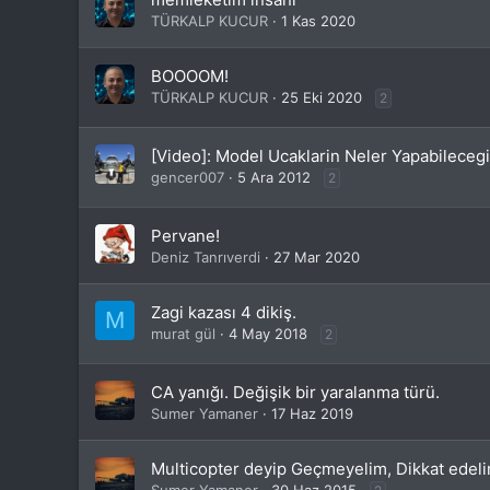
TÜRKALP KUCUR
1 Kas 2020
BOOOOM!
TÜRKALP KUCUR
25 Eki 2020
2
[Video]: Model Ucaklarin Neler Yapabileceg
gencer007
5 Ara 2012
2
Pervane!
Deniz Tanrıverdi
27 Mar 2020
Zagi kazası 4 dikiş.
M
murat gül
4 May 2018
2
CA yanığı. Değişik bir yaralanma türü.
Sumer Yamaner
17 Haz 2019
Multicopter deyip Geçmeyelim, Dikkat edelim