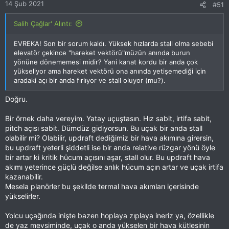
14 Şub 2021
#51
:
Salih Çağlar' Alıntı:
EVREKA! Son bir sorum kaldı. Yüksek hızlarda stall olma sebebi
elevatör çekince "hareket vektörü"müzün anında burun
yönüne dönememesi midir? Yani kanat kordu bir anda çok
yükseliyor ama hareket vektörü ona anında yetişemediği için
aradaki açı bir anda fırlıyor ve stall oluyor (mu?).
Doğru.
Bir örnek daha vereyim. Yatay uçuştasın. Hız sabit, irtifa sabit,
pitch açısı sabit. Dümdüz gidiyorsun. Bu uçak bir anda stall
olabilir mi? Olabilir, updraft dediğimiz bir hava akımına girersin,
bu updraft yeterli şiddetli ise bir anda relative rüzgar yönü öyle
bir artar ki kritik hücum açısını aşar, stall olur. Bu updraft hava
akımı yeterince güçlü değilse anlık hücum açın artar ve uçak irtifa
kazanabilir.
Mesela planörler bu şekilde termal hava akımları içerisinde
yükselirler.
Yolcu uçağında inişte bazen hoplaya zıplaya ineriz ya, özellikle
de yaz mevsiminde, uçak o anda yükselen bir hava kütlesinin