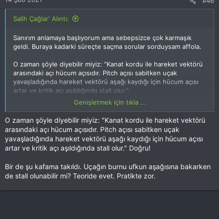
#46
Salih Çağlar' Alıntı:
Sanırım anlamaya başlıyorum ama sebepsizce çok karmaşık
geldi. Buraya kadarki süreçte saçma sorular sorduysam affola.
O zaman şöyle diyebilir miyiz: "Kanat kordu ile hareket vektörü
arasındaki açı hücum açısıdır. Pitch açısı sabitken uçak
yavaşladığında hareket vektörü aşağı kaydığı için hücum açısı
artar ve kritik açı aşıldığında stall olur."
Genişletmek için tıkla ...
Bir de şu kafama takıldı. Uçağın burnu ufkun aşağısına
bakarken de stall olunabilir mi?
O zaman şöyle diyebilir miyiz: "Kanat kordu ile hareket vektörü
arasındaki açı hücum açısıdır. Pitch açısı sabitken uçak
yavaşladığında hareket vektörü aşağı kaydığı için hücum açısı
artar ve kritik açı aşıldığında stall olur." Doğru!
Bir de şu kafama takıldı. Uçağın burnu ufkun aşağısına bakarken
de stall olunabilir mi? Teoride evet. Pratikte zor.