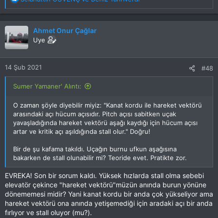
e
p
k
Ahmet Onur Çağlar
i
Uye
l
e
r
14 Şub 2021
#48
:
Sumer Yamaner' Alıntı:
O zaman şöyle diyebilir miyiz: "Kanat kordu ile hareket vektörü
arasındaki açı hücum açısıdır. Pitch açısı sabitken uçak
yavaşladığında hareket vektörü aşağı kaydığı için hücum açısı
artar ve kritik açı aşıldığında stall olur." Doğru!
Bir de şu kafama takıldı. Uçağın burnu ufkun aşağısına
bakarken de stall olunabilir mi? Teoride evet. Pratikte zor.
EVREKA! Son bir sorum kaldı. Yüksek hızlarda stall olma sebebi
elevatör çekince "hareket vektörü"müzün anında burun yönüne
dönememesi midir? Yani kanat kordu bir anda çok yükseliyor ama
hareket vektörü ona anında yetişemediği için aradaki açı bir anda
fırlıyor ve stall oluyor (mu?).