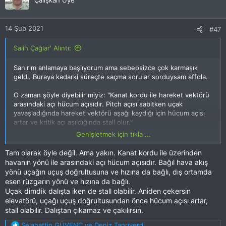
Çalışkan Uye
14 Şub 2021
#47
Salih Çağlar' Alıntı:
Sanırım anlamaya başlıyorum ama sebepsizce çok karmaşık
geldi. Buraya kadarki süreçte saçma sorular sorduysam affola.
O zaman şöyle diyebilir miyiz: "Kanat kordu ile hareket vektörü
arasındaki açı hücum açısıdır. Pitch açısı sabitken uçak
yavaşladığında hareket vektörü aşağı kaydığı için hücum açısı
artar ve kritik açı aşıldığında stall olur."
Genişletmek için tıkla ...
Bir de şu kafama takıldı. Uçağın burnu ufkun aşağısına
bakarken de stall olunabilir mi?
Tam olarak öyle değil. Ama yakın. Kanat kordu ile üzerinden
havanın yönü ile arasındaki açı hücum açısıdır. Bağıl hava akış
yönü uçağın uçuş doğrultusuna ve hızına da bağlı, dış ortamda
esen rüzgarın yönü ve hızına da bağlı.
Uçak dimdik dalışta iken de stall olabilir. Aniden çekersin
elevatörü, uçağı uçuş doğrultusundan önce hücum açısı artar,
stall olabilir. Dalıştan çıkamaz ve çakılırsın.
T
Selahattin GÜVENÇ
ve
Deniz Tanrıverdi