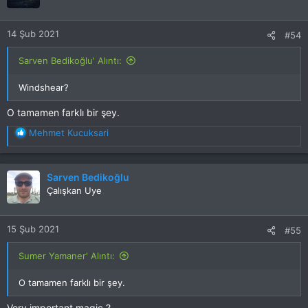
14 Şub 2021
#54
Sarven Bedikoğlu' Alıntı:
Windshear?
O tamamen farklı bir şey.
T
Mehmet Kucuksari
e
p
k
Sarven Bedikoğlu
i
Çalışkan Uye
l
e
r
15 Şub 2021
#55
:
Sumer Yamaner' Alıntı:
O tamamen farklı bir şey.
Very important magic ?