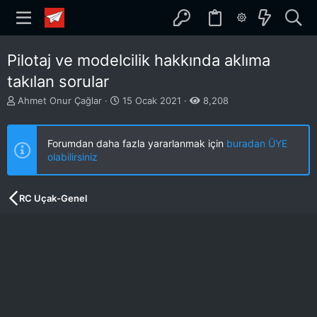
Pilotaj ve modelcilik hakkında aklıma
takılan sorular
K
B
Ahmet Onur Çağlar
15 Ocak 2021
8,208
o
a
n
ş
b
l
Forumdan daha fazla yararlanmak için
buradan ÜYE
u
a
olabilirsiniz
y
n
u
g
b
ı
RC Uçak-Genel
a
ç
ş
t
l
a
a
r
t
i
a
h
n
i