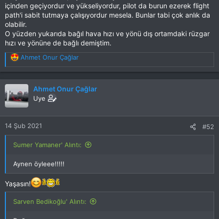
içinden geçiyordur ve yükseliyordur, pilot da burun ezerek flight
path'i sabit tutmaya çalışıyordur mesela. Bunlar tabi çok anlık da
olabilir.
O yüzden yukarıda bağıl hava hızı ve yönü dış ortamdaki rüzgar
hızı ve yönüne de bağlı demiştim.
T
Ahmet Onur Çağlar
e
p
k
Ahmet Onur Çağlar
i
Uye
l
e
r
14 Şub 2021
#52
:
Sumer Yamaner' Alıntı:
Aynen öyleee!!!!!
Yaşasın!
Sarven Bedikoğlu' Alıntı: