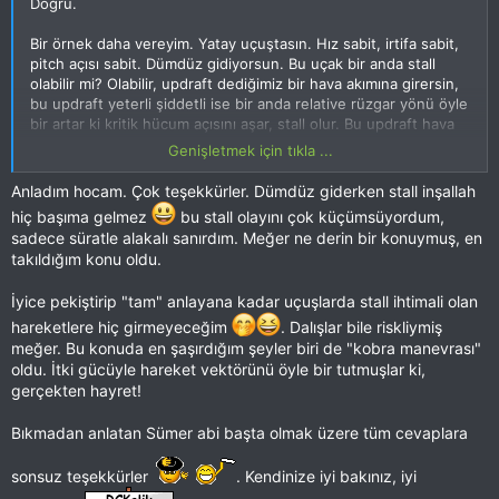
Doğru.
Bir örnek daha vereyim. Yatay uçuştasın. Hız sabit, irtifa sabit,
pitch açısı sabit. Dümdüz gidiyorsun. Bu uçak bir anda stall
olabilir mi? Olabilir, updraft dediğimiz bir hava akımına girersin,
bu updraft yeterli şiddetli ise bir anda relative rüzgar yönü öyle
bir artar ki kritik hücum açısını aşar, stall olur. Bu updraft hava
akımı yeterince güçlü değilse anlık hücum açın artar ve uçak
Genişletmek için tıkla ...
irtifa kazanabilir.
Mesela planörler bu şekilde termal hava akımları içerisinde
Anladım hocam. Çok teşekkürler. Dümdüz giderken stall inşallah
yükselirler.
hiç başıma gelmez
bu stall olayını çok küçümsüyordum,
sadece süratle alakalı sanırdım. Meğer ne derin bir konuymuş, en
Yolcu uçağında inişte bazen hoplaya zıplaya ineriz ya, özellikle
takıldığım konu oldu.
de yaz mevsiminde, uçak o anda yükselen bir hava kütlesinin
içinden geçiyordur ve yükseliyordur, pilot da burun ezerek
İyice pekiştirip "tam" anlayana kadar uçuşlarda stall ihtimali olan
flight path'i sabit tutmaya çalışıyordur mesela. Bunlar tabi çok
anlık da olabilir.
hareketlere hiç girmeyeceğim
. Dalışlar bile riskliymiş
O yüzden yukarıda bağıl hava hızı ve yönü dış ortamdaki rüzgar
meğer. Bu konuda en şaşırdığım şeyler biri de "kobra manevrası"
hızı ve yönüne de bağlı demiştim.
oldu. İtki gücüyle hareket vektörünü öyle bir tutmuşlar ki,
gerçekten hayret!
Bıkmadan anlatan Sümer abi başta olmak üzere tüm cevaplara
sonsuz teşekkürler
. Kendinize iyi bakınız, iyi