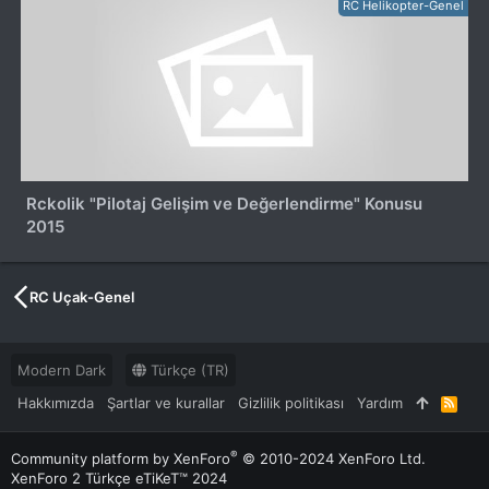
RC Helikopter-Genel
Rckolik "Pilotaj Gelişim ve Değerlendirme" Konusu
2015
RC Uçak-Genel
Modern Dark
Türkçe (TR)
Hakkımızda
Şartlar ve kurallar
Gizlilik politikası
Yardım
R
S
S
®
Community platform by XenForo
© 2010-2024 XenForo Ltd.
XenForo 2 Türkçe eTiKeT™ 2024