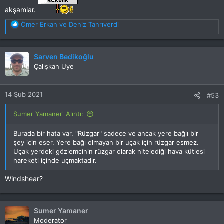
akşamlar.
T
Ömer Erkan
ve
Deniz Tanrıverdi
e
p
k
Sarven Bedikoğlu
i
Çalışkan Uye
l
e
r
14 Şub 2021
#53
:
Sumer Yamaner' Alıntı:
Burada bir hata var. "Rüzgar" sadece ve ancak yere bağlı bir
şey için eser. Yere bağı olmayan bir uçak için rüzgar esmez.
Uçak yerdeki gözlemcinin rüzgar olarak nitelediği hava kütlesi
hareketi içinde uçmaktadır.
Windshear?
Sumer Yamaner
Moderator