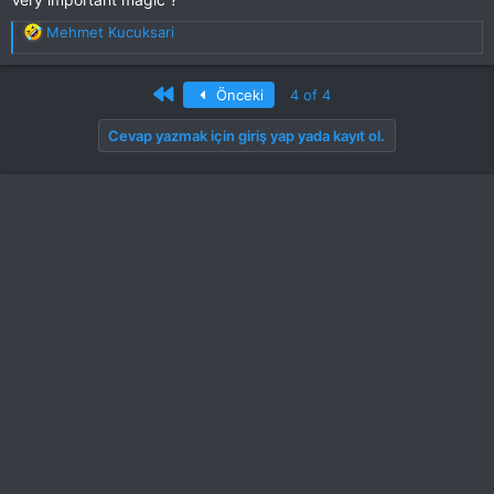
T
Mehmet Kucuksari
e
p
k
First
Önceki
4 of 4
i
l
Cevap yazmak için giriş yap yada kayıt ol.
e
r
: