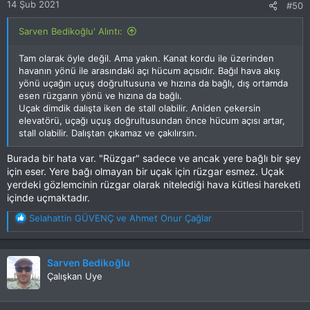
14 Şub 2021
#50
Sarven Bedikoğlu' Alıntı:
Tam olarak öyle değil. Ama yakın. Kanat kordu ile üzerinden
havanın yönü ile arasındaki açı hücum açısıdır. Bağıl hava akış
yönü uçağın uçuş doğrultusuna ve hızına da bağlı, dış ortamda
esen rüzgarın yönü ve hızına da bağlı.
Uçak dimdik dalışta iken de stall olabilir. Aniden çekersin
elevatörü, uçağı uçuş doğrultusundan önce hücum açısı artar,
stall olabilir. Dalıştan çıkamaz ve çakılırsın.
Burada bir hata var. "Rüzgar" sadece ve ancak yere bağlı bir şey
için eser. Yere bağı olmayan bir uçak için rüzgar esmez. Uçak
yerdeki gözlemcinin rüzgar olarak nitelediği hava kütlesi hareketi
içinde uçmaktadır.
T
Selahattin GÜVENÇ
ve
Ahmet Onur Çağlar
e
p
k
Sarven Bedikoğlu
i
Çalışkan Uye
l
e
r