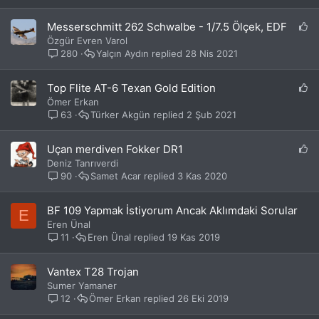
P
Messerschmitt 262 Schwalbe - 1/7.5 Ölçek, EDF
o
Özgür Evren Varol
r
280
Yalçın Aydın
28 Nis 2021
t
a
P
Top Flite AT-6 Texan Gold Edition
l
o
Ömer Erkan
k
r
63
Türker Akgün
2 Şub 2021
o
t
n
a
u
P
Uçan merdiven Fokker DR1
l
s
o
Deniz Tanrıverdi
k
u
r
90
Samet Acar
3 Kas 2020
o
t
n
a
u
BF 109 Yapmak İstiyorum Ancak Aklımdaki Sorular
E
l
s
Eren Ünal
k
u
11
Eren Ünal
19 Kas 2019
o
n
u
Vantex T28 Trojan
s
Sumer Yamaner
u
12
Ömer Erkan
26 Eki 2019