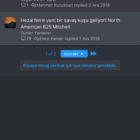
o
1
Mehmet Kucuksari
2 Ara 2018
n
u
s
Hezarfen'e yeni bir savaş kuşu geliyor! North
u
American B25 Mitchell
Sumer Yamaner
79
Emre Kaman
1 Ara 2018
Son
1 of 2
Sonraki
Buraya mesaj yazmak için üye olmanız gereklidir.