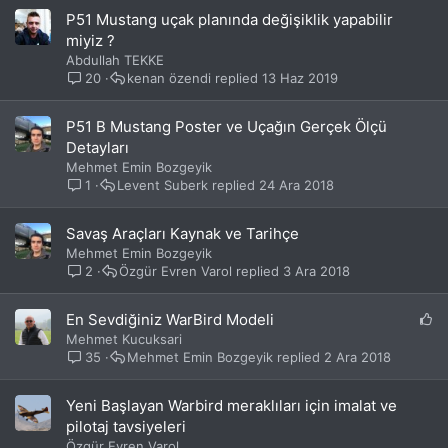
P51 Mustang uçak planında değişiklik yapabilir
miyiz ?
Abdullah TEKKE
20
kenan özendi
13 Haz 2019
P51 B Mustang Poster ve Uçağın Gerçek Ölçü
Detayları
Mehmet Emin Bozgeyik
1
Levent Suberk
24 Ara 2018
Savaş Araçları Kaynak ve Tarihçe
Mehmet Emin Bozgeyik
2
Özgür Evren Varol
3 Ara 2018
P
En Sevdiğiniz WarBird Modeli
o
Mehmet Kucuksari
r
35
Mehmet Emin Bozgeyik
2 Ara 2018
t
a
Yeni Başlayan Warbird meraklıları için imalat ve
l
pilotaj tavsiyeleri
k
Özgür Evren Varol