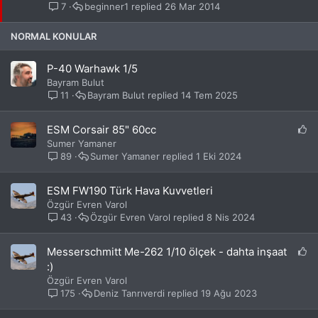
b
7
beginner1
26 Mar 2014
i
t
NORMAL KONULAR
P-40 Warhawk 1/5
Bayram Bulut
11
Bayram Bulut
14 Tem 2025
P
ESM Corsair 85" 60cc
o
Sumer Yamaner
r
89
Sumer Yamaner
1 Eki 2024
t
a
ESM FW190 Türk Hava Kuvvetleri
l
Özgür Evren Varol
k
43
Özgür Evren Varol
8 Nis 2024
o
n
u
P
Messerschmitt Me-262 1/10 ölçek - dahta inşaat
s
o
:)
u
r
Özgür Evren Varol
t
175
Deniz Tanrıverdi
19 Ağu 2023
a
l