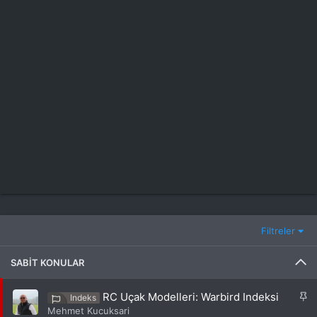
Filtreler
SABIT KONULAR
S
RC Uçak Modelleri: Warbird Indeksi
Indeks
a
Mehmet Kucuksari