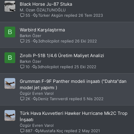
Black Horse Ju-87 Stuka
k
M. Ozan ÖZALTUNOĞLU
o
55
Türker Akgün
26 Tem 2023
n
u
s
Warbird Karşılaştırma
B
u
Barkın Özer
25
3dholicpilot
26 Eki 2022
Zırollı P-51B 1/4.6 Üretim Maliyet Analizi
B
Barkın Özer
10
3dholicpilot
25 Eki 2022
Grumman F-9F Panther modeli inşaatı ("Dahta"dan
model jet yapımı )
Özgür Evren Varol
2K
Deniz Tanrıverdi
5 Nis 2022
Türk Hava Kuvvetleri Hawker Hurricane Mk2C Trop
İnşaatı
Özgür Evren Varol
887
Mustafa Koç
2 May 2021