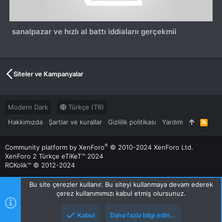
sanalpazar ve hızlı al battı iddialarıı gerçekmii
Siteler ve Kampanyalar
Modern Dark
Türkçe (TR)
Hakkımızda
Şartlar ve kurallar
Gizlilik politikası
Yardım
R
S
S
®
Community platform by XenForo
© 2010-2024 XenForo Ltd.
XenForo 2 Türkçe eTiKeT™ 2024
RCKolik™ © 2012-2024
Bu site çerezler kullanır. Bu siteyi kullanmaya devam ederek
çerez kullanımımızı kabul etmiş olursunuz.
Kabul
Daha fazla bilgi edin…
Üst
Alt