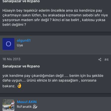
Sanalpazar ve Rcpano
Hüseyin bey teşekkür ederim öncelikle ama siz kendinize pay
çıkartmayın sakın lütfen, bu arakadaşa kızmamın sebebi sıfır niye
yazıyorsun madem sıfır değil ? ikinci el ise belirt , kablosu yoksa
belirt değilmi ?
olgun61
O
Uye
16 Nis 2013
#4
Sanalpazar ve Rcpano
yok kendime pay çıkardığımdan değil .... benim için bu şekilde
daha uygun.... ürünü elinize bi alın sapasağlam , sonrasına
bakarız.
Mesut AKIN
RcFanatik