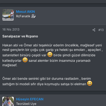
Mesut AKIN
RcFanatik
16 Nis 2013
#13
Sanalpazar ve Rcpano
Hakan abi ve Ömer abi teşekkür ederim öncelikle, mağlesef yeni
nesil gençlerin bir çoğu çok garip ya heleki şu emoları , apaçileri ,
satanistleri birsürü çeşidi var
birde şimdi güzel dilimizide
katlediyorlar
sanal alemler bizim insanımıza yaramadı
mağlesef.
Ömer abi bende seninki gibi bir duruma rastladım , benim
sattığım bi modeli sıfır diye koymuştu satışa bi elelman
Hüseyin EFECAN
Tecrübeli Uye