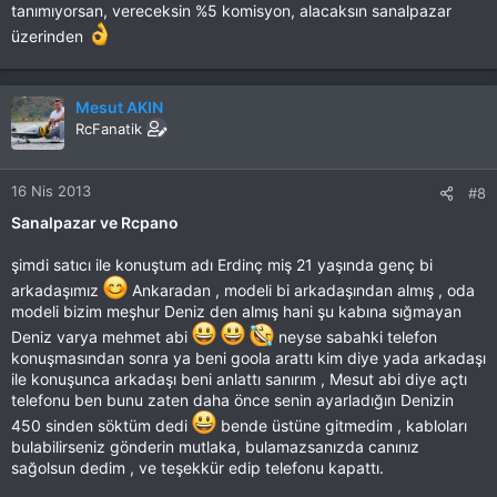
tanımıyorsan, vereceksin %5 komisyon, alacaksın sanalpazar
üzerinden
Mesut AKIN
RcFanatik
16 Nis 2013
#8
Sanalpazar ve Rcpano
şimdi satıcı ile konuştum adı Erdinç miş 21 yaşında genç bi
arkadaşımız
Ankaradan , modeli bi arkadaşından almış , oda
modeli bizim meşhur Deniz den almış hani şu kabına sığmayan
Deniz varya mehmet abi
neyse sabahki telefon
konuşmasından sonra ya beni goola arattı kim diye yada arkadaşı
ile konuşunca arkadaşı beni anlattı sanırım , Mesut abi diye açtı
telefonu ben bunu zaten daha önce senin ayarladığın Denizin
450 sinden söktüm dedi
bende üstüne gitmedim , kabloları
bulabilirseniz gönderin mutlaka, bulamazsanızda canınız
sağolsun dedim , ve teşekkür edip telefonu kapattı.