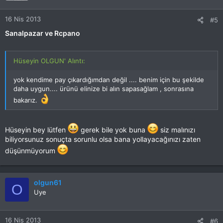
16 Nis 2013
#5
Sanalpazar ve Rcpano
Hüseyin OLGUN' Alıntı:
yok kendime pay çıkardığımdan değil .... benim için bu şekilde
daha uygun.... ürünü elinize bi alın sapasağlam , sonrasına
bakarız.
Hüseyin bey lütfen
gerek bile yok buna
siz malınızı
biliyorsunuz sonuçta sorunlu olsa bana yollayacağınızı zaten
düşünmüyorum
olgun61
O
Uye
16 Nis 2013
#6