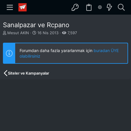
Sanalpazar ve Rcpano
K
B
Mesut AKIN
16 Nis 2013
7,597
o
a
n
ş
b
l
Forumdan daha fazla yararlanmak için
buradan ÜYE
u
a
olabilirsiniz
y
n
u
g
b
ı
Siteler ve Kampanyalar
a
ç
ş
t
l
a
a
r
t
i
a
h
n
i