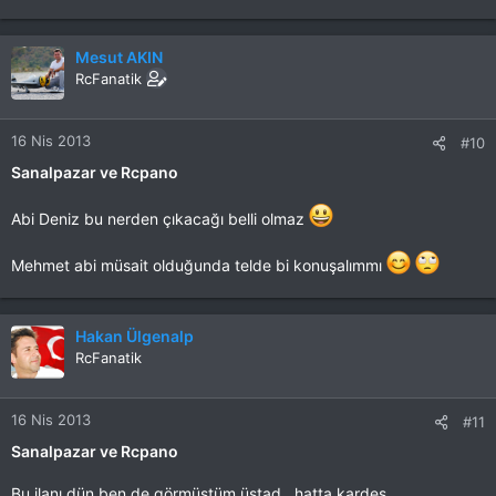
Mesut AKIN
RcFanatik
16 Nis 2013
#10
Sanalpazar ve Rcpano
Abi Deniz bu nerden çıkacağı belli olmaz
Mehmet abi müsait olduğunda telde bi konuşalımmı
Hakan Ülgenalp
RcFanatik
16 Nis 2013
#11
Sanalpazar ve Rcpano
Bu ilanı dün ben de görmüştüm üstad , hatta kardeş