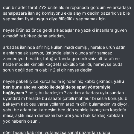
dün bir adet tarot ZYX ünite aldım rcpanoda gördüm ve arkadaşa
sanalpazara ilan aç komisyonu ekle alayım dedim pazarlık vs bile
yapmadım fiyatı uygun diye ölücülük yapmamak için
neyse ürün az önce geldi arkadaşlar ne yazıkki insanlara güven
olmadığını birkez daha anladım,
arkadaş ilanında sıfır hiç kullanılmadı demiş , heralde ürün satın
alanları salak sanıyor, üstünde jelatin olunca sıfır sanıcaz
zannediyor heralde, fotoğraftanda göreceksiniz alt tarafı ne
halde modele kimbilir kaçdefa sökülüp takıldı, herneyse buda
sorun değil dedim olabilir 2.el dir neyse dedim,
neyse paketi iyice kurcaladım içinden hiç kablo çıkmadı,
yahu
ben bunu alıcıya kablo ile değilde telepati yöntemiyle
bağlıycam
? ne iş bu kardeşim ? aradım arkadaşı uykusundan
uyandırdım heralde bu saaate çatallı mahmur bi sesle konuştu bi
bakayım kablosu varsa yollarım aradım dün bulamadım vs diyor ,
yahu be adam be kardeşim ben dün seninle konuştum kaçdefa
mesajlaştık insan demezmi bak abi yada bak kardeş kabloları
yok haberin olsun .
eğer bugün kabloları yollamazsa sanal pazardan ürünü