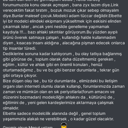
forumumuzda konu olarak açmışsın , bana zyx lazım diye.Link
verecektim fakat tırstım , bozuk mozuk çıkar sebep olmayalım
diye.Bunlar malesef çocuk.Modelci adam tüccar değildir.Elbette
iyi bir modelci elindeki ekipmanı yükseltmek için eskisini elinden
çıkarmak ister , ancak yeni nesilde genelleme yapmamak
kaydıyla !!!... bazı ahlaki sıkıntılar görüyorum.Bu yüzden ayıplı
ürünü överek satmaya çalışan , kullandığı halde kullanmadım
diyen , kısacası insanı aldığına , alacağına pişman edecek onlarca
tip insanlar türedi.
Dediklerine sonuna kadar katılıyorum , bu olay tatlıya bağlanmış
gibi görünse de , toplum olarak daha düzeltmemiz gereken ,
eğitim , kültür ve ahlak gibi en önemli konuları , henüz
oturtamadığımız , bu ve bu gibi benzer durumlarla , tekrar gün
gibi ortaya çıkıyor.
Bize düşen olay ise , bu tür durumlarda , elimizdeki bu iletişim
organı olan interneti olumlu olarak kullanıp, forumlarımızda zaman
zaman ve mümkün olan en sık periyotlarla(forum amacını ve
düzenini bozmadan) modelciliğin ahlakını da , kültürünü de ,
eğitimini de , yeni gelen kardeşlerimize aktarmaya çalışmak
olmalıdır.
Elbette sadece modelcilik alanında değil , genel toplum
yaşamımızla alakalı ne verebilirsek , o kadar güzel olacaktır.
Geçmiş olsun Mesut ustam ...