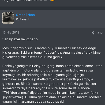
Ömer Erkan
RcFanatik
16 Nis 2013
#12
Sanalpazar ve Rcpano
Mesut geçmiş olsun. Allahtan büyük meblağlı bir şey de değil.
Kişiler arası ilişkilerin temeli "güven" dir. Ama maalesef artık kime
güveneceğimizi bilemez duruma geldik.
Benim yaşadığım bir olay da, gerçi bana zararı olmadı ama; kitten
yaptığım bir motorlu planörü görevini tamamladı diye satışa
koymuştum. Bir arkadaş talip oldu, yarım gün uğraşıp
kırılmayacak şekilde paketledim, özellikle belirttiği kargoyla
gönderdim. Bir süre sonra, kargo parası çok fazla gelmiş, sen
sormadınmı diye beni arıyor. Bir süre sonra da RC Panoya
"THK'den alınma" diye benim modelin ilanını koymuş, çok farklı
şeyler yazmış. Güldüm geçtim ama, ahlaki de bulmadım. Modelin
yapımı için harcanan çabaya saygısızlık!