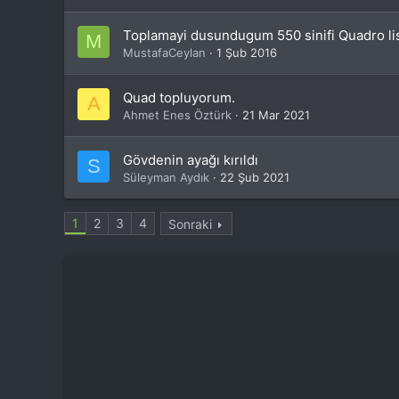
Toplamayi dusundugum 550 sinifi Quadro l
M
MustafaCeylan
1 Şub 2016
Quad topluyorum.
A
Ahmet Enes Öztürk
21 Mar 2021
Gövdenin ayağı kırıldı
S
Süleyman Aydık
22 Şub 2021
1
2
3
4
Sonraki