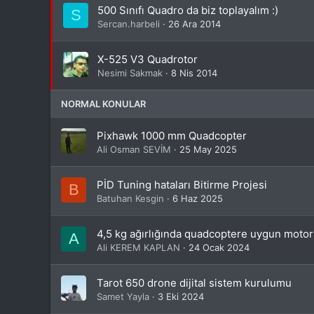
500 Sınıfı Quadro da biz toplayalım :)
S
Sercan.harbeli
26 Ara 2014
X-525 V3 Quadrotor
Nesimi Sakmak
8 Nis 2014
NORMAL KONULAR
Pixhawk 1000 mm Quadcopter
Ali Osman SEVİM
25 May 2025
PİD Tuning hataları Bitirme Projesi
B
Batuhan Kesgin
6 Haz 2025
4,5 kg ağırlığında quadcoptere uygun motor
A
Ali KEREM KAPLAN
24 Ocak 2024
Tarot 650 drone dijital sistem kurulumu
Samet Yayla
3 Eki 2024