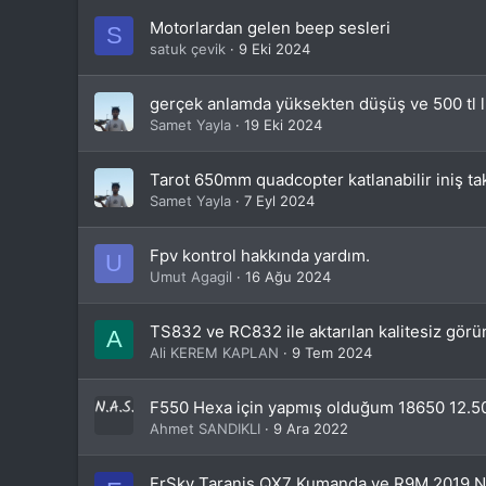
Motorlardan gelen beep sesleri
S
satuk çevik
9 Eki 2024
gerçek anlamda yüksekten düşüş ve 500 tl lı
Samet Yayla
19 Eki 2024
Tarot 650mm quadcopter katlanabilir iniş ta
Samet Yayla
7 Eyl 2024
Fpv kontrol hakkında yardım.
U
Umut Agagil
16 Ağu 2024
TS832 ve RC832 ile aktarılan kalitesiz görü
A
Ali KEREM KAPLAN
9 Tem 2024
F550 Hexa için yapmış olduğum 18650 12.5
Ahmet SANDIKLI
9 Ara 2022
FrSky Taranis QX7 Kumanda ve R9M 2019 N