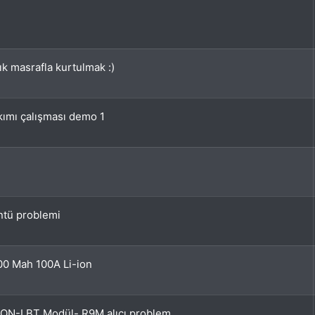
k masrafla kurtulmak :)
kımı çalışması demo 1
ntü problemi
00 Mah 100A Li-ion
ON-LBT Modül- R9M alıcı problem