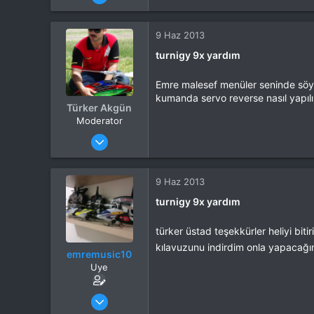
Mesajlar
72
Tepkime puanı
0
Yaş
40
9 Haz 2013
turnigy 9x yardım
Emre malesef menüler seninde söyle
kumanda servo reverse nasıl yapılı
Türker Akgün
Moderator
Katılım
4 Eki 2012
Mesajlar
13,876
Tepkime puanı
15,560
Yaş
46
9 Haz 2013
Konum
Kocaeli
turnigy 9x yardım
İlgi Alanı
Heli
türker üstad teşekkürler heliyi bit
kılavuzunu indirdim onla yapacağ
emremusic10
Uye
Katılım
17 Nis 2013
Mesajlar
72