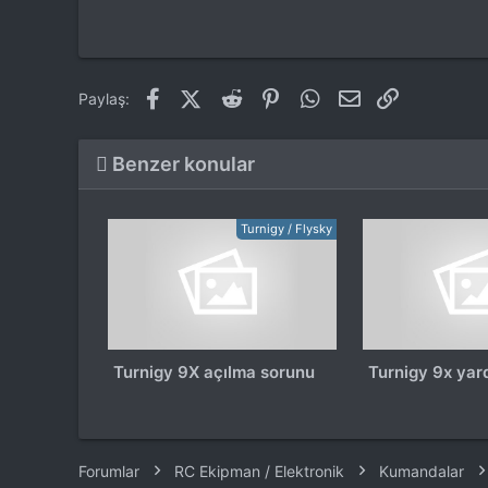
Facebook
X (Twitter)
Reddit
Pinterest
WhatsApp
E-posta
Link
Paylaş:
Benzer konular
Turnigy / Flysky
Turnigy 9X açılma sorunu
Turnigy 9x yar
Forumlar
RC Ekipman / Elektronik
Kumandalar