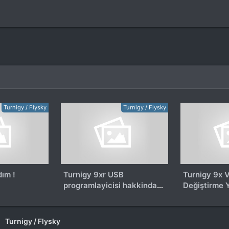
Turnigy / Flysky
Turnigy / Flysky
dım !
Turnigy 9xr USB
Turnigy 9x V
programlayicisi hakkinda
Değiştirme 
yardim
Turnigy / Flysky