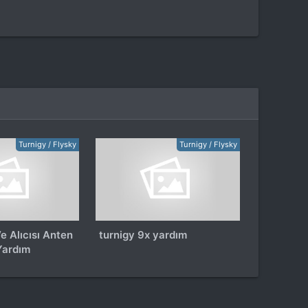
Turnigy / Flysky
Turnigy / Flysky
e Alıcısı Anten
turnigy 9x yardım
Yardım