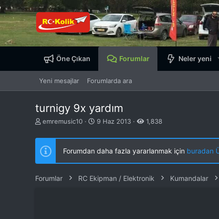
Öne Çıkan
Forumlar
Neler yeni
Yeni mesajlar
Forumlarda ara
turnigy 9x yardım
K
B
emremusic10
9 Haz 2013
1,838
o
a
n
ş
b
l
Forumdan daha fazla yararlanmak için
buradan ÜY
u
a
y
n
u
g
Forumlar
RC Ekipman / Elektronik
Kumandalar
b
ı
a
ç
ş
t
l
a
a
r