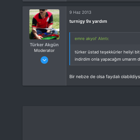
Tepkime puanı
0
Yaş
40
9 Haz 2013
turnigy 9x yardım
emre akyol' Alıntı:
Türker Akgün
Moderator
türker üstad teşekkürler heliyi bi
Katılım
4 Eki 2012
indirdim onla yapacağım umarım 
Mesajlar
13,876
Tepkime puanı
15,560
Bir nebze de olsa faydalı olabildiy
Yaş
46
Konum
Kocaeli
İlgi Alanı
Heli