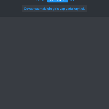
rüzgarsız ortamda dışarda çim üstünde yapmanı tavsiye ederin
Cevap yazmak için giriş yap yada kayıt ol.
--------------------------------------------------
Gerçi V911 almıssın ama SIMULASYON sen yine de ihmal etme.
Zira V911 belli bir süre sonra seni kesmeyecek