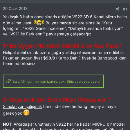
20 Ocak 2013
#1
Yaklaşık 3 hafta önce sipariş ettiğim V922 3D 6 Kanal Micro helim
dün elime ulaştı
Bu yazımızda sizlere sırası ile "Kutu
İçeriğini" , "V922 Genel inceleme", "Detaylı kumanda fonksiyon"
ve "V911 ile Farklarını" paylaşmaya çalışacağız.
1- En Uygun Nereden Alabiliriz ve Kaç Para ?
Helipal dahil olmak üzere çoğu yurtdışı sitesinden temin edilebilir.
Fakat en uygun fiyat
$98.9
(Kargo Dahil) fiyatı ile Banggood 'dan
temin edibilirsiniz.
Bu LİNKİ görmek için izniniz yok. Giriş yap veya üye ol
2- Uçurmak için Extra Neye İhtiyaç var ?
Simulasyon çalışmak
haricinde ilave herhangi birşey almaya
gerek yok
NOT:
Arkadaşlar unutmayın V922 her ne kadar MICRO bir model
olsa da, 6 kanal bir helikopter olup, tüm profesyonel büyük sınıf