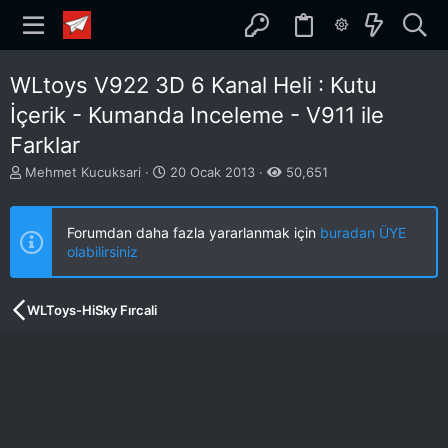
WLtoys V922 3D 6 Kanal Heli : Kutu
İçerik - Kumanda Inceleme - V911 ile
Farklar
K
B
Mehmet Kucuksari
20 Ocak 2013
50,651
o
a
n
ş
b
l
Forumdan daha fazla yararlanmak için
buradan ÜYE
u
a
olabilirsiniz
y
n
u
g
b
ı
WLToys-HiSky Fırcali
a
ç
ş
t
l
a
a
r
t
i
a
h
n
i