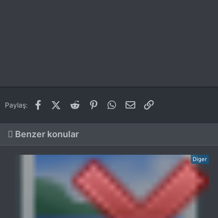
Facebook
X (Twitter)
Reddit
Pinterest
WhatsApp
E-posta
Link
Paylaş:
Benzer konular
Diger