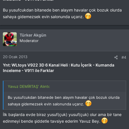
Bu yusufcukdan bitanede ben alayım havalar çok bozuk olurda
sahaya gidemezsek evin salonunda uçarız.
Türker Akgün
Moderator
20 Ocak 2013
#4
Ynt: WLtoys V922 3D 6 Kanal Heli : Kutu İçerik - Kumanda
Inceleme - V911 ile Farklar
Yavuz DEMİRTAŞ' Alıntı:
Bu yusufcukdan bitanede ben alayım havalar çok bozuk olurda
sahaya gidemezsek evin salonunda uçarız.
İlk başlarda evde biraz yusuf(çuk) yusuf(çuk) olur ama bir tane
edinmeyi bende şiddetle tavsiye ederim Yavuz Bey.