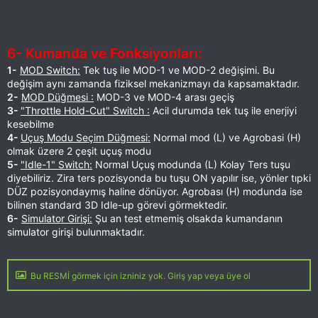
6- Kumanda ve Fonksiyonları:
1-
MOD Switch:
Tek tuş ile MOD-1 ve MOD-2 değişimi. Bu
değişim aynı zamanda fiziksel mekanizmayı da kapsamaktadır.
2-
MOD Düğmesi :
MOD-3 ve MOD-4 arası geçiş
3-
"Throttle Hold-Cut" Switch :
Acil durumda tek tuş ile enerjiyi
kesebilme
4-
Uçuş Modu Seçim Düğmesi:
Normal mod (L) ve Agrobasi (H)
olmak üzere 2 çeşit uçuş modu
5-
"Idle-1" Switch:
Normal Uçuş modunda (L) Kolay Ters tuşu
diyebiliriz. Zira ters pozisyonda bu tuşu ON yapılır ise, yönler tıpki
DÜZ pozisyondaymış haline dönüyor. Agrobası (H) modunda ise
bilinen standard 3D Idle-up görevi görmektedir.
6-
Simulator Girişi:
Şu an test etmemiş olsakda kumandanın
simulator girişi bulunmaktadır.
Bu RESMİ görmek için izniniz yok. Giriş yap veya üye ol