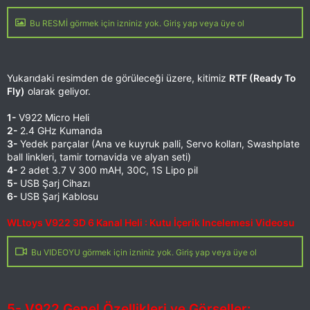
Bu RESMİ görmek için izniniz yok. Giriş yap veya üye ol
Yukarıdaki resimden de görüleceği üzere, kitimiz
RTF (Ready To
Fly)
olarak geliyor.
1-
V922 Micro Heli
2-
2.4 GHz Kumanda
3-
Yedek parçalar (Ana ve kuyruk palli, Servo kolları, Swashplate
ball linkleri, tamir tornavida ve alyan seti)
4-
2 adet 3.7 V 300 mAH, 30C, 1S Lipo pil
5-
USB Şarj Cihazı
6-
USB Şarj Kablosu
WLtoys V922 3D 6 Kanal Heli : Kutu İçerik Incelemesi Videosu
Bu VIDEOYU görmek için izniniz yok. Giriş yap veya üye ol
5- V922 Genel Özellikleri ve Görseller: