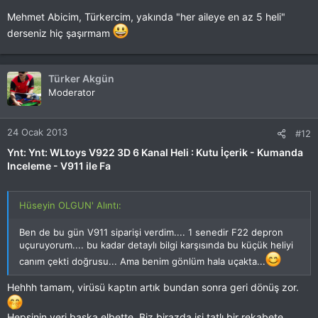
Mehmet Abicim, Türkercim, yakında "her aileye en az 5 heli"
derseniz hiç şaşırmam
Türker Akgün
Moderator
24 Ocak 2013
#12
Ynt: Ynt: WLtoys V922 3D 6 Kanal Heli : Kutu İçerik - Kumanda
Inceleme - V911 ile Fa
Hüseyin OLGUN' Alıntı:
Ben de bu gün V911 siparişi verdim.... 1 senedir F22 depron
uçuruyorum.... bu kadar detaylı bilgi karşısında bu küçük heliyi
canım çekti doğrusu... Ama benim gönlüm hala uçakta...
Hehhh tamam, virüsü kaptın artık bundan sonra geri dönüş zor.
Hepsinin yeri başka elbette. Biz birazda işi tatlı bir rekabete