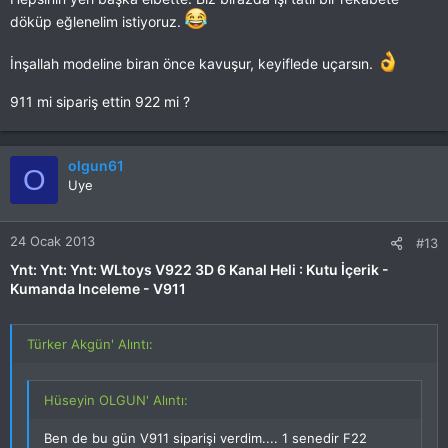
döküp eğlenelim istiyoruz.
İnşallah modeline biran önce kavuşur, keyiflede uçarsın.
911 mi sipariş ettin 922 mi ?
olgun61
O
Uye
24 Ocak 2013
#13
Ynt: Ynt: Ynt: WLtoys V922 3D 6 Kanal Heli : Kutu İçerik -
Kumanda Inceleme - V911
Türker Akgün' Alıntı:
Hüseyin OLGUN' Alıntı:
Ben de bu gün V911 siparişi verdim.... 1 senedir F22