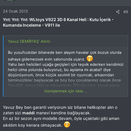
24 Ocak 2013
#9
Ynt: Ynt: Ynt: WLtoys V922 3D 6 Kanal Heli : Kutu İçerik -
Kumanda Inceleme - V911 ile
Yavuz DEMİRTAŞ' Alıntı:
Bu yusufcukdan bitanede ben alayım havalar çok bozuk olurda
sahaya gidemezsek evin salonunda uçarız.
Yahu ben helicileri uçağa geçişleri için teşvik ederken kendimizi
helici olma yolunda buluyoruz, bu aşılama mı acaba? diye
düşünüyorum, önce küçük sevimli bir oyuncak, arkasından
tatminsizlikler başlayacak ve boy boy çocuklarımız olacak önce
Trex400 .sonra 500 ve nihayetinde 700 lük nitro, kendi adıma
düşündüğümde benim bir modelden sıkılmam ortalama 30-40
Genişletmek için tıkla ...
gün diye bakarsak 3-4 ay sonra 700 lük trexe geçmiş olurum.
Düz mantık gidersek bu işe hiç başlamamak dahamı hayırlıdır
acaba ?
Yavuz Bey ben garanti veriyorum siz bitane helikopter alın o
zaten sizi
maddi
manevi kendine bağlayacak.
En az bir sezon aynı modelle devam, öyle uçaktaki gibi aman
sıkıldım koy kenara olmayacak.