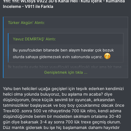
Ynt: Ynt: WLtoys V922 3D 6 Kanal Heli : Kutu İçerik - Kumanda
Inceleme - V911 ile Farkla
Türker Akgün' Alıntı:
Yavuz DEMİRTAŞ' Alıntı:
Bu yusufcukdan bitanede ben alayım havalar çok bozuk
olurda sahaya gidemezsek evin salonunda uçarız.
İlk başlarda evde biraz yusuf(çuk) yusuf(çuk) olur ama bir tane
Genişletmek için tıkla ...
edinmeyi bende şiddetle tavsiye ederim Yavuz Bey.
Yahu ben helicileri uçağa geçişleri için teşvik ederken kendimizi
Genişletmek için tıkla ...
helici olma yolunda buluyoruz, bu aşılama mı acaba? diye
düşünüyorum, önce küçük sevimli bir oyuncak, arkasından
tatminsizlikler başlayacak ve boy boy çocuklarımız olacak önce
Trex400 .sonra 500 ve nihayetinde 700 lük nitro, kendi adıma
düşündüğümde benim bir modelden sıkılmam ortalama 30-40
gün diye bakarsak 3-4 ay sonra 700 lük trexe geçmiş olurum.
Düz mantık gidersek bu işe hiç başlamamak dahamı hayırlıdır