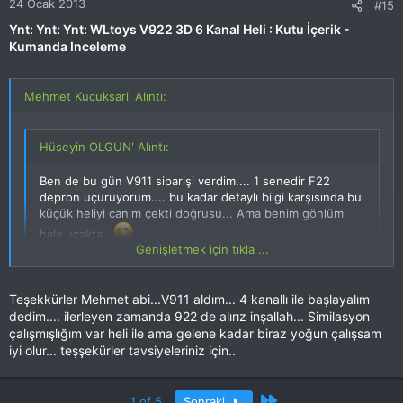
24 Ocak 2013
#15
Ynt: Ynt: Ynt: WLtoys V922 3D 6 Kanal Heli : Kutu İçerik -
Kumanda Inceleme
Mehmet Kucuksari' Alıntı:
Hüseyin OLGUN' Alıntı:
Ben de bu gün V911 siparişi verdim.... 1 senedir F22
depron uçuruyorum.... bu kadar detaylı bilgi karşısında bu
küçük heliyi canım çekti doğrusu... Ama benim gönlüm
hala uçakta...
Genişletmek için tıkla ...
Hüseyin, öncelikle hayırlı ugurlu olsun. V922 aldığını
düşünüyorum. Su ana kadar yakşalık ev içinde olmak üzere 30
yakın uçuşum oldu. Ciddi şekilde ve eyvah bu sefer kesin
Teşekkürler Mehmet abi...V911 aldım... 4 kanallı ile başlayalım
Genişletmek için tıkla ...
kırılmıştır dediğimde 6 kazam. Ama cok sukur bir palin kucuk
dedim.... ilerleyen zamanda 922 de alırız inşallah... Similasyon
çalışmışlığım var heli ile ama gelene kadar biraz yoğun çalışsam
hasarını saymaz isek model hala sapa sağlam
iyi olur... teşşekürler tavsiyeleriniz için..
Umarım sen de en az bizim kadar zevk alırsın bu modelden.
Fakat ürün gelinceye kada simulasyon çalışmanı CIDDETLE
tavsiye ederim. Bir de ilk 30 ucusu evde değil de mümkün ise
Son
1 of 5
Sonraki