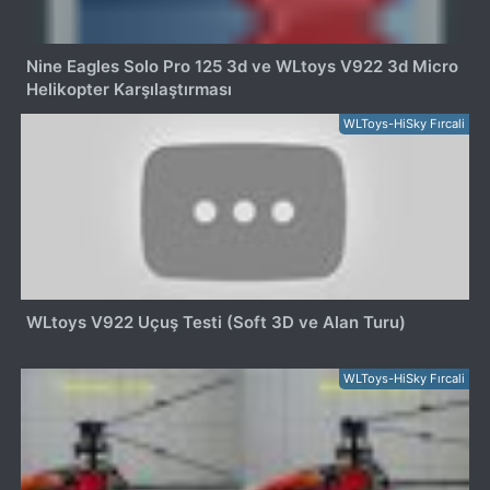
Nine Eagles Solo Pro 125 3d ve WLtoys V922 3d Micro
Helikopter Karşılaştırması
WLToys-HiSky Fırcali
WLtoys V922 Uçuş Testi (Soft 3D ve Alan Turu)
WLToys-HiSky Fırcali