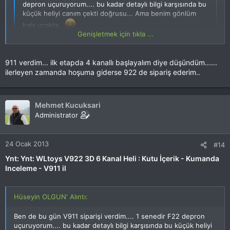
depron uçuruyorum.... bu kadar detaylı bilgi karşısında bu
küçük heliyi canım çekti doğrusu... Ama benim gönlüm
hala uçakta...
Genişletmek için tıkla ...
Hehhh tamam, virüsü kaptın artık bundan sonra geri dönüş zor.
911 verdim... ilk etapda 4 kanallı başlayalım diye düşündüm......
Genişletmek için tıkla ...
Hepsinin yeri başka elbette. Biz birazda işi tatlı bir rekabete
ilerleyen zamanda hoşuma giderse 922 de sipariş ederim..
döküp eğlenelim istiyoruz.
İnşallah modeline biran önce kavuşur, keyiflede uçarsın.
Mehmet Kucuksari
Administrator
911 mi sipariş ettin 922 mi ?
24 Ocak 2013
#14
Ynt: Ynt: WLtoys V922 3D 6 Kanal Heli : Kutu İçerik - Kumanda
Inceleme - V911 il
Hüseyin OLGUN' Alıntı:
Ben de bu gün V911 siparişi verdim.... 1 senedir F22 depron
uçuruyorum.... bu kadar detaylı bilgi karşısında bu küçük heliyi