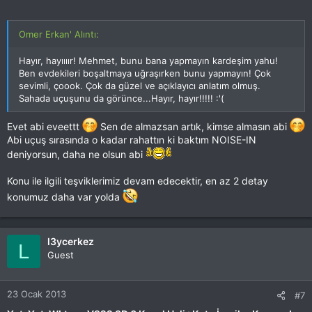
Omer Erkan' Alıntı:
Hayır, hayıııır! Mehmet, bunu bana yapmayın kardeşim yahu!
Ben evdekileri boşaltmaya uğraşırken bunu yapmayın! Çok
sevimli, çoook. Çok da güzel ve açıklayıcı anlatım olmuş.
Sahada uçuşunu da görünce...Hayır, hayır!!!!! :'(
Evet abi eveettt
Sen de almazsan artık, kimse almasın abi
Abi uçuş sırasında o kadar rahattın ki baktım NOISE-IN
deniyorsun, daha ne olsun abi
Konu ile ilgili teşviklerimiz devam edecektir, en az 2 detay
konumuz daha var yolda
l3ycerkez
L
Guest
23 Ocak 2013
#7