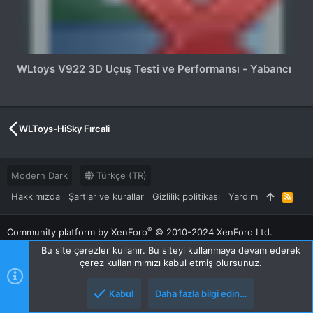
WLtoys V922 3D Uçuş Testi ve Performansı - Yabancı
WLToys-HiSky Fırcali
Modern Dark
Türkçe (TR)
Hakkımızda
Şartlar ve kurallar
Gizlilik politikası
Yardım
R
S
S
®
Community platform by XenForo
© 2010-2024 XenForo Ltd.
XenForo 2 Türkçe eTiKeT™ 2024
Bu site çerezler kullanır. Bu siteyi kullanmaya devam ederek
RCKolik™ © 2012-2024
çerez kullanımımızı kabul etmiş olursunuz.
Kabul
Daha fazla bilgi edin…