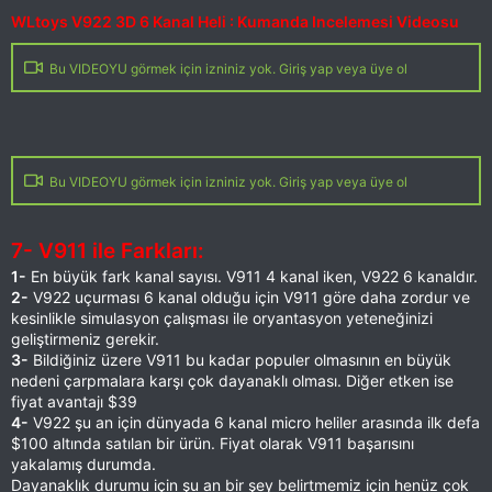
WLtoys V922 3D 6 Kanal Heli : Kumanda Incelemesi Videosu
Bu VIDEOYU görmek için izniniz yok. Giriş yap veya üye ol
Bu VIDEOYU görmek için izniniz yok. Giriş yap veya üye ol
7- V911 ile Farkları:
1-
En büyük fark kanal sayısı. V911 4 kanal iken, V922 6 kanaldır.
2-
V922 uçurması 6 kanal olduğu için V911 göre daha zordur ve
kesinlikle simulasyon çalışması ile oryantasyon yeteneğinizi
geliştirmeniz gerekir.
3-
Bildiğiniz üzere V911 bu kadar populer olmasının en büyük
nedeni çarpmalara karşı çok dayanaklı olması. Diğer etken ise
fiyat avantajı $39
4-
V922 şu an için dünyada 6 kanal micro heliler arasında ilk defa
$100 altında satılan bir ürün. Fiyat olarak V911 başarısını
yakalamış durumda.
Dayanaklık durumu için şu an bir şey belirtmemiz için henüz çok