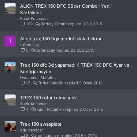
ALIGN TREX 150 DFC Süper Combo : Yeni
Kartalımız
Kadir Kocaman
169
Berkay Eğmür
3 Eki 2015
Align trex 150 3gx modül takıla bilirmi.
T
tufanacay
5
tufanacay
23 Şub 2015
Trex 150 dfc 3d yapamadı :) TREX 150 DFC Ayar ve
Konfigurasyon
Muammer Akbulut
17
Türker Akgün
5 Ocak 2015
TREX 150 rotor rulmanı hk
Kadir Kocaman
4
Kadir Kocaman
2 Ocak 2015
Trex 150 swasplate
ogulcanacar
8
ogulcanacar
23 Eki 2014