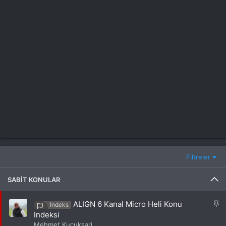
Filtreler
SABIT KONULAR
S
ALIGN 6 Kanal Micro Heli Konu
Indeks
a
Indeksi
b
Mehmet Kucuksari