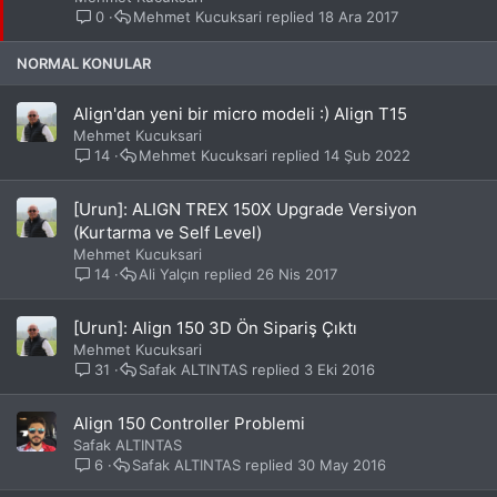
i
0
Mehmet Kucuksari
18 Ara 2017
t
NORMAL KONULAR
Align'dan yeni bir micro modeli :) Align T15
Mehmet Kucuksari
14
Mehmet Kucuksari
14 Şub 2022
[Urun]: ALIGN TREX 150X Upgrade Versiyon
(Kurtarma ve Self Level)
Mehmet Kucuksari
14
Ali Yalçın
26 Nis 2017
[Urun]: Align 150 3D Ön Sipariş Çıktı
Mehmet Kucuksari
31
Safak ALTINTAS
3 Eki 2016
Align 150 Controller Problemi
Safak ALTINTAS
6
Safak ALTINTAS
30 May 2016