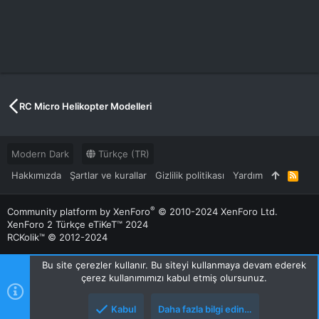
RC Micro Helikopter Modelleri
Modern Dark
Türkçe (TR)
Hakkımızda
Şartlar ve kurallar
Gizlilik politikası
Yardım
R
S
S
®
Community platform by XenForo
© 2010-2024 XenForo Ltd.
XenForo 2 Türkçe eTiKeT™ 2024
RCKolik™ © 2012-2024
Bu site çerezler kullanır. Bu siteyi kullanmaya devam ederek
çerez kullanımımızı kabul etmiş olursunuz.
Kabul
Daha fazla bilgi edin…
Üst
Alt